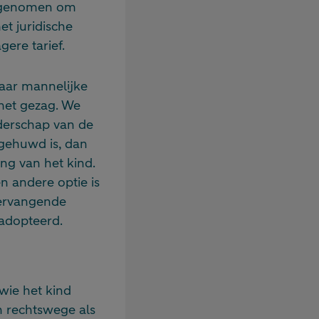
 opgenomen om
et juridische
gere tarief.
Haar mannelijke
 met gezag. We
uderschap van de
gehuwd is, dan
ng van het kind.
n andere optie is
vervangende
adopteerd.
 wie het kind
n rechtswege als