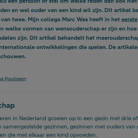
ls een persoon of stel om welke reden dan ook niet 
en en wel ouder van een kind wil zijn. Dit artikel b
s van twee. Mijn collega Marc Wes heeft in het
eerste
n welke vormen van wensouderschap er zijn en hoe
delen zijn. Dit artikel behandelt het meerouderscha
ternationale ontwikkelingen die spelen. De artikelen
eschouwen.
a Poulissen
chap
ren in Nederland groeien op in een gezin met drie of 
 samengestelde gezinnen, gezinnen met ouders van ge
n die met elkaar een kind opvoeden.