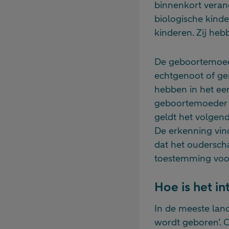
binnenkort veran
biologische kinde
kinderen. Zij heb
De geboortemoeder
echtgenoot of ger
hebben in het eer
geboortemoeder 
geldt het volgen
De erkenning vind
dat het ouderscha
toestemming voor
Hoe is het in
In de meeste land
wordt geboren’. 