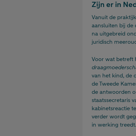
Zijn er in N
Vanuit de praktij
aansluiten bij de
na uitgebreid on
juridisch meero
Voor wat betreft
draagmoedersch
van het kind, d
de Tweede Kamer 
de antwoorden op
staatssecretaris
kabinetsreactie t
verder wordt geg
in werking treedt