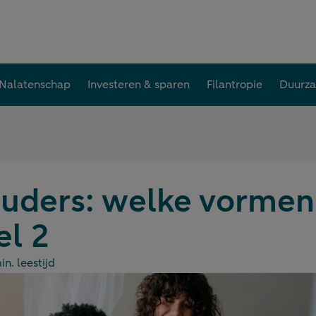
Nalatenschap
Investeren & sparen
Filantropie
Duurz
ders: welke vormen 
el 2
in. leestijd