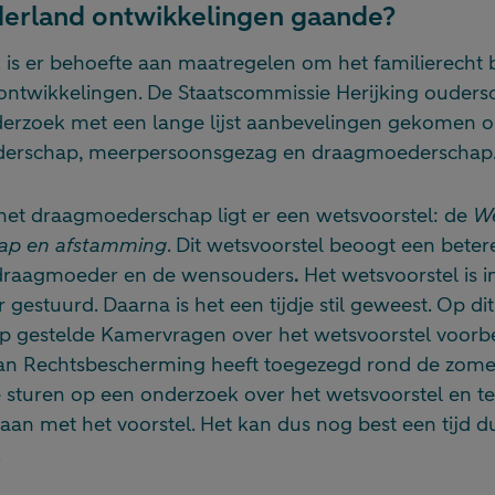
ederland ontwikkelingen gaande?
k is er behoefte aan maatregelen om het familierecht b
 ontwikkelingen. De Staatscommissie Herijking ouders
derzoek met een lange lijst aanbevelingen gekomen op
uderschap, meerpersoonsgezag en draagmoederschap
 het draagmoederschap ligt er een wetsvoorstel: de
We
ap en afstamming
. Dit wetsvoorstel beoogt een bete
e draagmoeder en de wensouders
.
Het wetsvoorstel is i
gestuurd. Daarna is het een tijdje stil geweest. Op 
 gestelde Kamervragen over het wetsvoorstel voorbe
 van Rechtsbescherming heeft toegezegd rond de zom
e sturen op een onderzoek over het wetsvoorstel en t
aan met het voorstel. Het kan dus nog best een tijd 
.