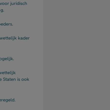
oor juridisch
ng.
eders.
wettelijk kader
gelijk.
ettelijk
e Staten is ook
eregeld.