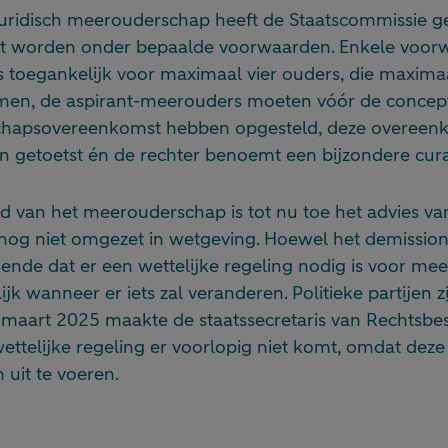
juridisch meerouderschap heeft de Staatscommissie ge
et worden onder bepaalde voorwaarden. Enkele voor
 is toegankelijk voor maximaal vier ouders, die maxim
en, de aspirant-meerouders moeten vóór de concept
hapsovereenkomst hebben opgesteld, deze overeen
n getoetst én de rechter benoemt een bijzondere cura
d van het meerouderschap is tot nu toe het advies va
nog niet omgezet in wetgeving. Hoewel het demissiona
ende dat er een wettelijke regeling nodig is voor me
lijk wanneer er iets zal veranderen. Politieke partijen z
n maart 2025 maakte de staatssecretaris van Rechtsb
ttelijke regeling er voorlopig niet komt, omdat deze 
 uit te voeren.