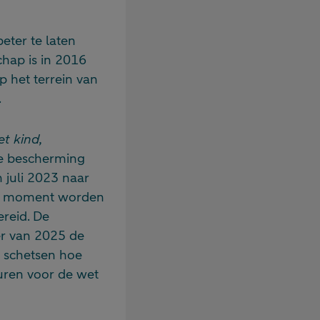
eter te laten
chap is in 2016
 het terrein van
.
t kind,
re bescherming
n juli 2023 naar
dit moment worden
reid. De
er van 2025 de
e schetsen hoe
duren voor de wet