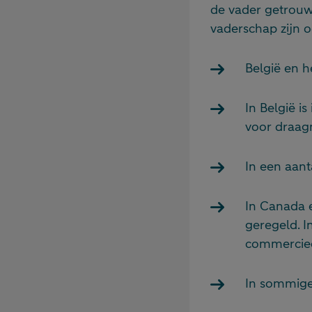
de vader getrouw
vaderschap zijn o
België en 
In België i
voor draa
In een aan
In Canada e
geregeld. I
commerciee
In sommige