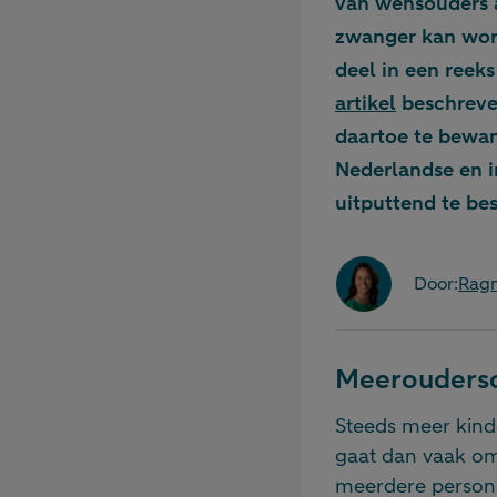
van wensouders a
zwanger kan word
deel in een reek
artikel
beschreve
daartoe te bewan
Nederlandse en in
uitputtend te b
Door:
Ragn
Meerouders
Steeds meer kinde
gaat dan vaak om
meerdere persone