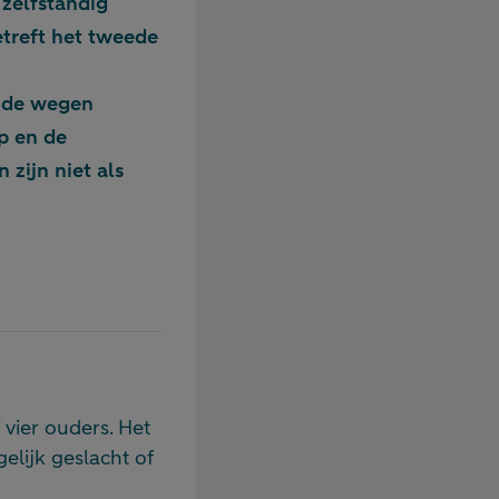
zelfstandig
etreft het tweede
 de wegen
p en de
 zijn niet als
vier ouders. Het
lijk geslacht of