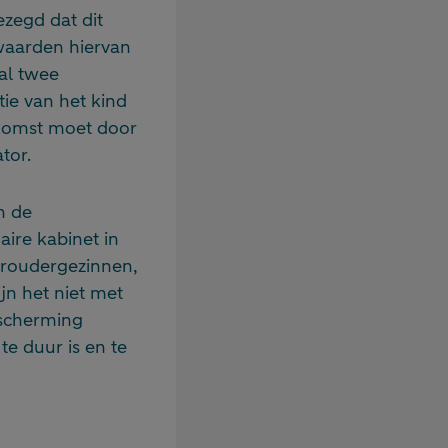
zegd dat dit
waarden hiervan
aal twee
ie van het kind
komst moet door
tor.
n de
ire kabinet in
eroudergezinnen,
ijn het niet met
escherming
te duur is en te