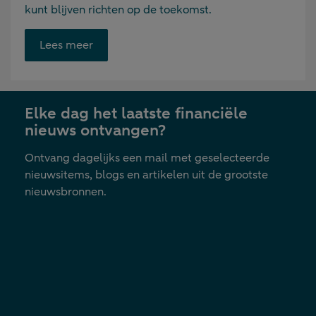
kunt blijven richten op de toekomst.
Opent
Lees meer
link
in
nieuwe
Elke dag het laatste financiële
tab
nieuws ontvangen?
Ontvang dagelijks een mail met geselecteerde
nieuwsitems, blogs en artikelen uit de grootste
nieuwsbronnen.