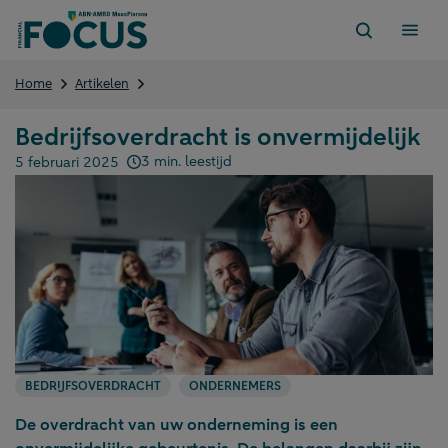
Direct
naar
content
Bedrijfsoverdracht
Home
Artikelen
is
onvermijdelijk
Bedrijfsoverdracht is onvermijdelijk
3 min. leestijd
5 februari 2025
Gepubliceerd op:
BEDRIJFSOVERDRACHT
ONDERNEMERS
De overdracht van uw onderneming is een