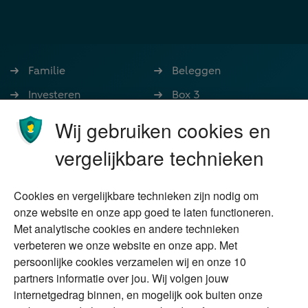
Familie
Beleggen
Investeren
Box 3
Ondernemen
Bedrijfsoverdracht
Wij gebruiken cookies en
Stoppen met werken
Nalatenschap
vergelijkbare technieken
Wonen
Schenken
Cookies en vergelijkbare technieken zijn nodig om
Over Financial Focus
Duurzaam
onze website en onze app goed te laten functioneren.
Met analytische cookies en andere technieken
Vermogensplanning
Specialisten
verbeteren we onze website en onze app. Met
Tweede huis in
Financial Focus
persoonlijke cookies verzamelen wij en onze 10
buitenland
magazine
partners informatie over jou. Wij volgen jouw
DGA
internetgedrag binnen, en mogelijk ook buiten onze
The Exit Years