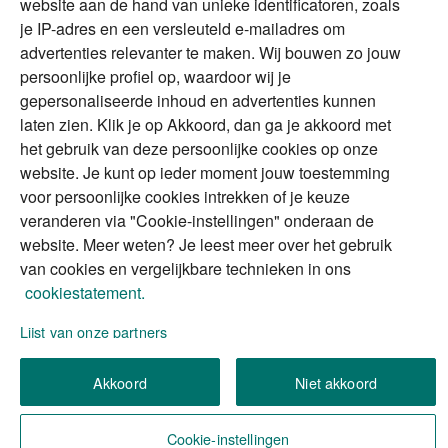
website aan de hand van unieke identificatoren, zoals
Erfenis
Contact
je IP-adres en een versleuteld e-mailadres om
advertenties relevanter te maken. Wij bouwen zo jouw
persoonlijke profiel op, waardoor wij je
Alles voor en over vermogenden.
gepersonaliseerde inhoud en advertenties kunnen
laten zien. Klik je op Akkoord, dan ga je akkoord met
het gebruik van deze persoonlijke cookies op onze
website. Je kunt op ieder moment jouw toestemming
Over ABN AMRO
Veiligheid
Privacy & Cookies
voor persoonlijke cookies intrekken of je keuze
veranderen via "Cookie-instellingen" onderaan de
Toegankelijkheid
Disclaimer
RSS
website. Meer weten? Je leest meer over het gebruik
van cookies en vergelijkbare technieken in ons
cookiestatement.
Lijst van onze partners
We gebruiken de persoonlijke informatie die u
invult, om uw verzoek (of aanvraag) te verwerken.
Akkoord
Niet akkoord
Wilt u meer weten over hoe we omgaan met uw
persoonlijke informatie?
Lees meer in ons privacy
Cookie-instellingen