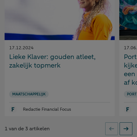
Gepubliceerd
Gepubl
17.12.2024
17.06
op:
op:
Lieke Klaver: gouden atleet,
Port
zakelijk topmerk
kijk
een
af k
MAATSCHAPPELIJK
PORT
Redactie Financial Focus
1
van de
3
artikelen
Vorige
Volge