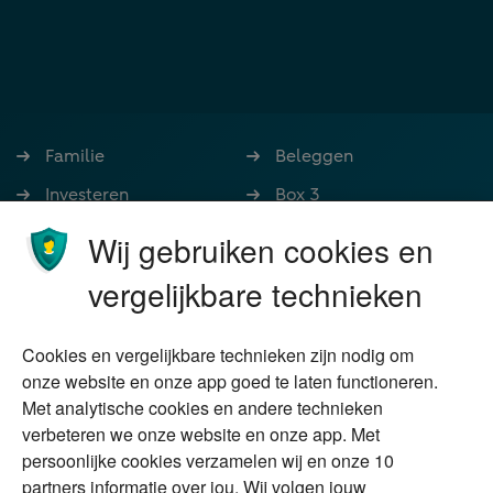
Familie
Beleggen
Investeren
Box 3
Ondernemen
Bedrijfsoverdracht
Wij gebruiken cookies en
Stoppen met werken
Nalatenschap
vergelijkbare technieken
Wonen
Schenken
Cookies en vergelijkbare technieken zijn nodig om
Over Financial Focus
Duurzaam
onze website en onze app goed te laten functioneren.
Met analytische cookies en andere technieken
Vermogensplanning
Specialisten
verbeteren we onze website en onze app. Met
Tweede huis in
Financial Focus
persoonlijke cookies verzamelen wij en onze 10
buitenland
magazine
partners informatie over jou. Wij volgen jouw