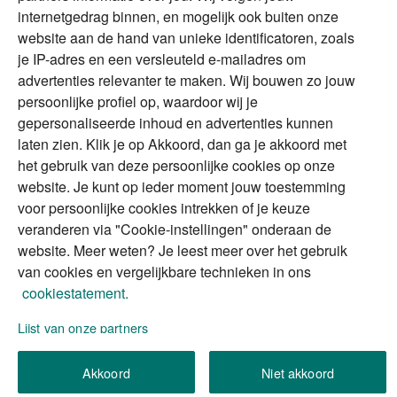
DGA
internetgedrag binnen, en mogelijk ook buiten onze
The Exit Years
website aan de hand van unieke identificatoren, zoals
Erfenis
Contact
je IP-adres en een versleuteld e-mailadres om
advertenties relevanter te maken. Wij bouwen zo jouw
persoonlijke profiel op, waardoor wij je
Alles voor en over vermogenden.
gepersonaliseerde inhoud en advertenties kunnen
laten zien. Klik je op Akkoord, dan ga je akkoord met
het gebruik van deze persoonlijke cookies op onze
website. Je kunt op ieder moment jouw toestemming
Over ABN AMRO
Veiligheid
Privacy & Cookies
voor persoonlijke cookies intrekken of je keuze
veranderen via "Cookie-instellingen" onderaan de
Toegankelijkheid
Disclaimer
RSS
website. Meer weten? Je leest meer over het gebruik
van cookies en vergelijkbare technieken in ons
cookiestatement.
Lijst van onze partners
We gebruiken de persoonlijke informatie die u
Akkoord
Niet akkoord
invult, om uw verzoek (of aanvraag) te verwerken.
Wilt u meer weten over hoe we omgaan met uw