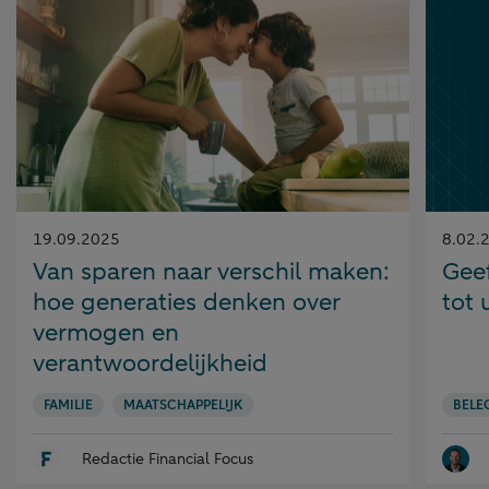
Gepubliceerd
Gepubl
19.09.2025
8.02.
op:
op:
Van sparen naar verschil maken:
Gee
hoe generaties denken over
tot 
vermogen en
verantwoordelijkheid
FAMILIE
MAATSCHAPPELIJK
BELE
Redactie Financial Focus