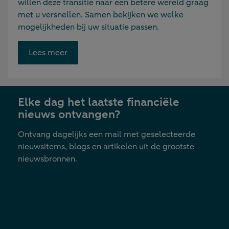
willen deze transitie naar een betere wereld graag
met u versnellen. Samen bekijken we welke
mogelijkheden bij uw situatie passen.
Opent
Lees meer
link
in
nieuwe
Elke dag het laatste financiële
tab
nieuws ontvangen?
Ontvang dagelijks een mail met geselecteerde
nieuwsitems, blogs en artikelen uit de grootste
nieuwsbronnen.