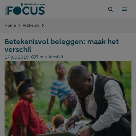
Direct
naar
content
Betekenisvol
Home
Artikelen
beleggen:
maak
Betekenisvol beleggen: maak het
het
verschil
verschil
3 min. leestijd
17 juli 2019
Gepubliceerd op: