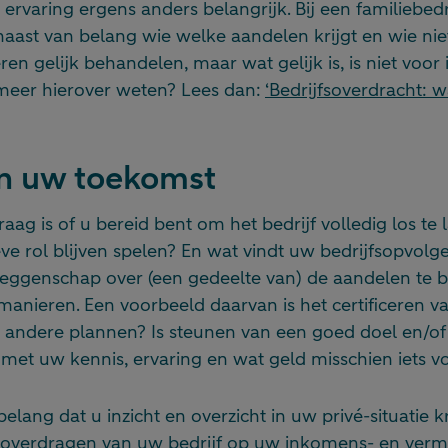
k ervaring ergens anders belangrijk. Bij een familiebed
naast van belang wie welke aandelen krijgt en wie niet
en gelijk behandelen, maar wat gelijk is, is niet voor
 meer hierover weten? Lees dan:
‘Bedrijfsoverdracht: w
an uw toekomst
aag is of u bereid bent om het bedrijf volledig los te l
eve rol blijven spelen? En wat vindt uw bedrijfsopvolg
eggenschap over (een gedeelte van) de aandelen te 
manieren. Een voorbeeld daarvan is het certificeren v
 andere plannen? Is steunen van een goed doel en/of 
met uw kennis, ervaring en wat geld misschien iets v
elang dat u inzicht en overzicht in uw privé-situatie k
t overdragen van uw bedrijf op uw inkomens- en verm