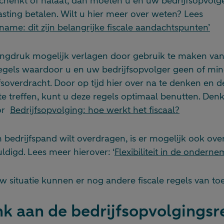
schenkt of nalaat, dan moeten u en uw bedrijfsopvolg
asting betalen. Wilt u hier meer over weten? Lees
rname: dit zijn belangrijke fiscale aandachtspunten’
tingdruk mogelijk verlagen door gebruik te maken va
regels waardoor u en uw bedrijfsopvolger geen of min
fsoverdracht. Door op tijd hier over na te denken en de
te treffen, kunt u deze regels optimaal benutten. Den
oor
Bedrijfsopvolging: hoe werkt het fiscaal?
 bedrijfspand wilt overdragen, is er mogelijk ook ove
ldigd. Lees meer hierover: ‘
Flexibiliteit in de ondern
w situatie kunnen er nog andere fiscale regels van toe
nk aan de bedrijfsopvolgingsr