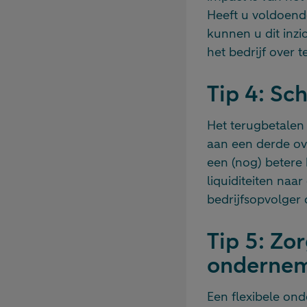
Heeft u voldoen
kunnen u dit inz
het bedrijf over t
Tip 4: Sc
Het terugbetalen 
aan een derde ov
een (nog) betere 
liquiditeiten naa
bedrijfsopvolger 
Tip 5: Zo
ondernem
Een flexibele on