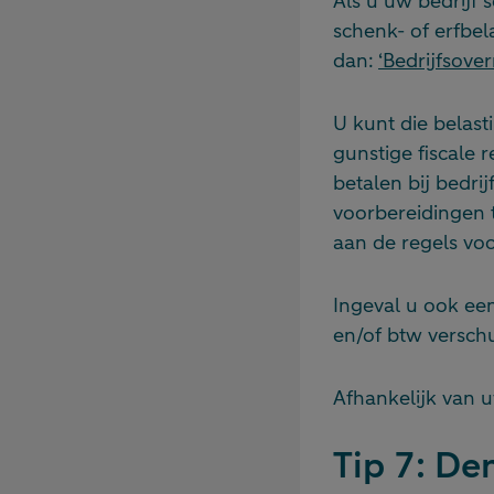
Als u uw bedrijf 
schenk- of erfbel
dan:
‘Bedrijfsove
U kunt die belas
gunstige fiscale 
betalen bij bedrij
voorbereidingen 
aan de regels v
Ingeval u ook een
en/of btw verschu
Afhankelijk van u
Tip 7: De