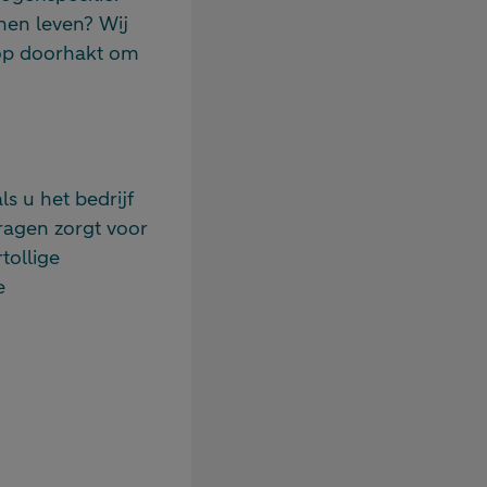
en leven? Wij
oop doorhakt om
s u het bedrijf
ragen zorgt voor
tollige
e