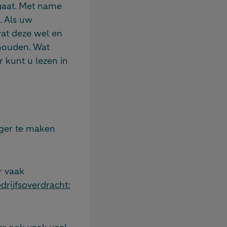
 gaat. Met name
. Als uw
wat deze wel en
 houden. Wat
 kunt u lezen in
lger te maken
r vaak
edrijfsoverdracht: