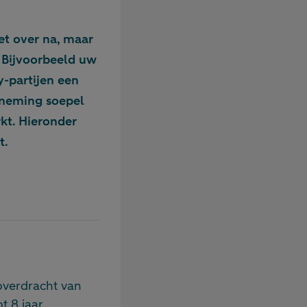
et over na, maar
. Bijvoorbeeld uw
y-partijen een
rneming soepel
rkt. Hieronder
t.
 overdracht van
ot 8 jaar