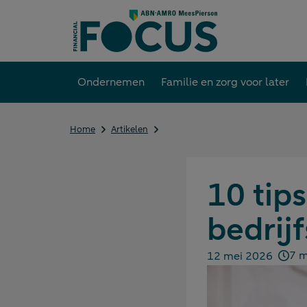
Direct
naar
content
Ondernemen
Familie en zorg voor later
10
Home
Artikelen
tips
voor
een
soepele
10 tip
bedrijfsoverdracht
bedrij
7 m
12 mei 2026
Gepubliceerd op: