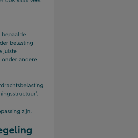
er ook vaak veel
n bepaalde
der belasting
 juiste
k onder andere
rdrachtsbelasting
emingsstructuur
’.
passing zijn.
egeling