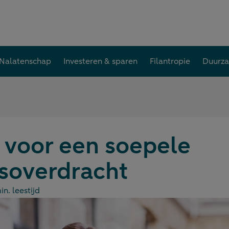
Nalatenschap
Investeren & sparen
Filantropie
Duurz
s voor een soepele
fsoverdracht
in. leestijd