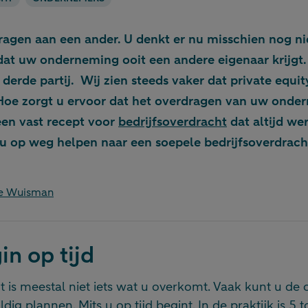
ragen aan een ander. U denkt er nu misschien nog ni
 dat uw onderneming ooit een andere eigenaar krijgt
 derde partij. Wij zien steeds vaker dat private equit
Hoe zorgt u ervoor dat het overdragen van uw onde
geen vast recept voor
bedrijfsoverdracht
dat altijd we
e u op weg helpen naar een soepele bedrijfsoverdrach
e Wuisman
in op tijd
t is meestal niet iets wat u overkomt. Vaak kunt u de
dig plannen. Mits u op tijd begint. In de praktijk is 5 t