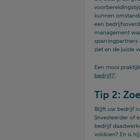
voorbereidingstij
kunnen omstandigh
een bedrijfsover
management waarn
sparringpartners 
ziet en de juiste
Een mooi praktijk
bedrijf?’
.
Tip 2: Zo
Blijft uw bedrijf
(investeerder of 
bedrijf daadwerke
voldoen? En is hij