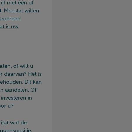
rijf met één of
. Meestal willen
 iedereen
at is uw
aten, of wilt u
er daarvan? Het is
behouden. Dit kan
an aandelen. Of
investeren in
oor u?
rijgt wat de
ogenspositie.