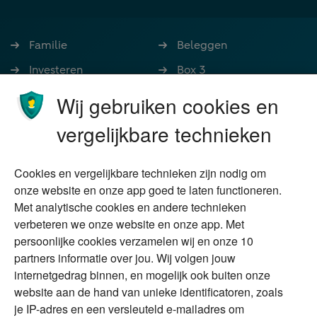
Familie
Beleggen
Investeren
Box 3
Ondernemen
Bedrijfsoverdracht
Wij gebruiken cookies en
Stoppen met werken
Nalatenschap
vergelijkbare technieken
Wonen
Schenken
Cookies en vergelijkbare technieken zijn nodig om
Over Financial Focus
Duurzaam
onze website en onze app goed te laten functioneren.
Met analytische cookies en andere technieken
Vermogensplanning
Specialisten
verbeteren we onze website en onze app. Met
Tweede huis in
Financial Focus
persoonlijke cookies verzamelen wij en onze 10
buitenland
magazine
partners informatie over jou. Wij volgen jouw
DGA
internetgedrag binnen, en mogelijk ook buiten onze
The Exit Years
website aan de hand van unieke identificatoren, zoals
Erfenis
Contact
je IP-adres en een versleuteld e-mailadres om