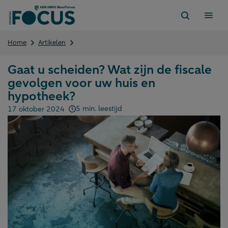
Direct
naar
content
Gaat
Home
Artikelen
u
scheiden?
Gaat u scheiden? Wat zijn de fiscale
Wat
gevolgen voor uw huis en
zijn
de
hypotheek?
fiscale
5 min. leestijd
17 oktober 2024
gevolgen
Gepubliceerd op:
voor
uw
huis
en
hypotheek?