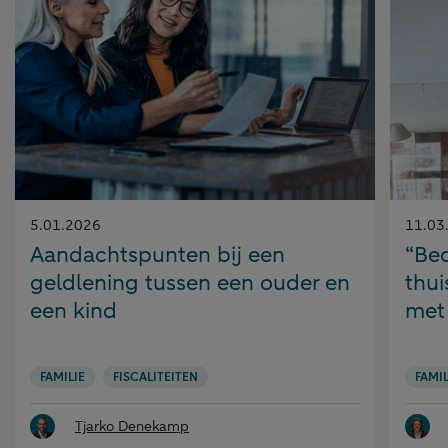
Gepubliceerd
Gepubl
5.01.2026
11.03
op:
op:
Aandachtspunten bij een
“Bed
geldlening tussen een ouder en
thui
een kind
met 
FAMILIE
FISCALITEITEN
FAMIL
Tjarko Denekamp