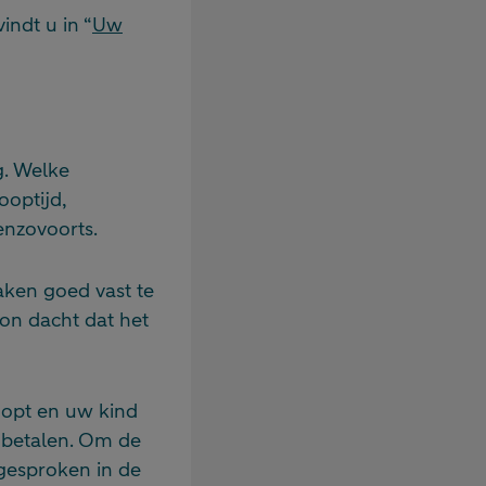
ndt u in “
Uw
g. Welke
optijd,
enzovoorts.
aken goed vast te
oon dacht dat het
loopt en uw kind
n betalen. Om de
 gesproken in de