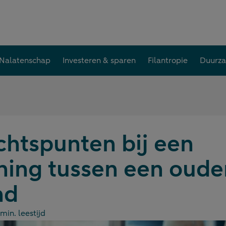
Nalatenschap
Investeren & sparen
Filantropie
Duurz
htspunten bij een
ning tussen een oude
nd
min. leestijd