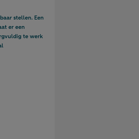
baar stellen. Een
aat er een
rgvuldig te werk
al