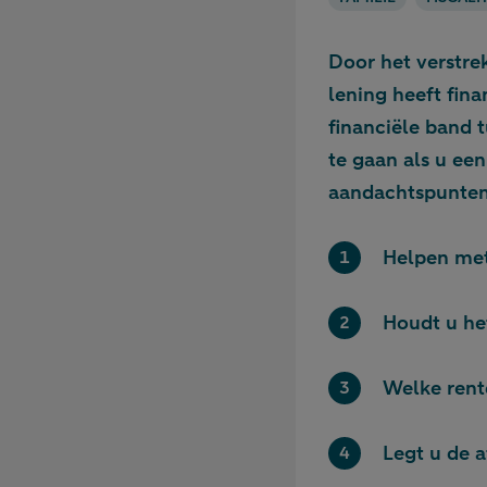
Door het verstre
lening heeft fin
financiële band 
te gaan als u ee
aandachtspunten
Helpen met
Houdt u het
Welke rent
Legt u de 