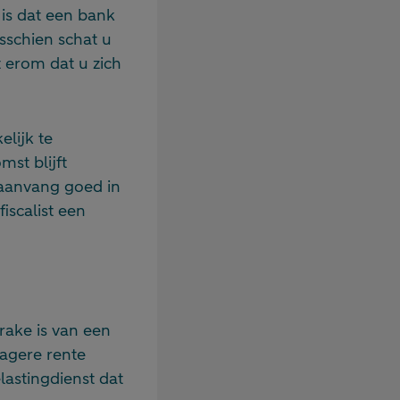
 is dat een bank
isschien schat u
at erom dat u zich
elijk te
st blijft
j aanvang goed in
iscalist een
rake is van een
lagere rente
lastingdienst dat