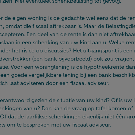
 zien. Met eventueel schenkbelasting tot gevolg.
or de eigen woning is de gedachte wel eens dat de re
n, omdat die fiscaal aftrekbaar is. Maar de Belastingdi
ccepteren. Een deel van de rente is dan niet aftrekbaa
slaan in een schenking van uw kind aan u. Welke re
der het risico op discussies? Het uitgangspunt is een 
dverstrekker (een bank bijvoorbeeld) ook zou vragen,
uatie. Voor een woninglening is de hypotheekrente dan 
is een goede vergelijkbare lening bij een bank beschikba
ich laat adviseren door een fiscaal adviseur.
 verantwoord gezien de situatie van uw kind? Of is uw 
henkingen van u? Dan kan de vraag op tafel komen of d
 Of dat de jaarlijkse schenkingen eigenlijk niet één gr
iets om te bespreken met uw fiscaal adviseur.