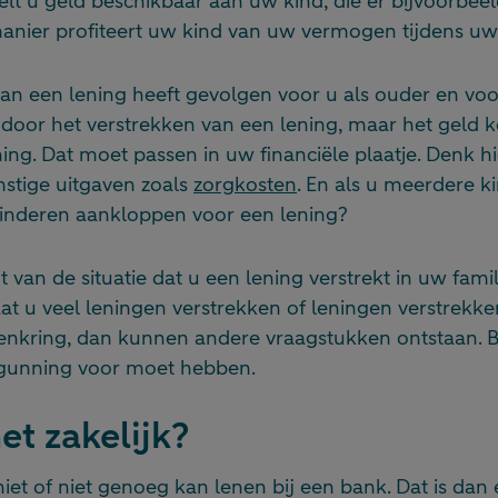
elt u geld beschikbaar aan uw kind, die er bijvoorbee
anier profiteert uw kind van uw vermogen tijdens uw
an een lening heeft gevolgen voor u als ouder en voo
door het verstrekken van een lening, maar het geld k
ening. Dat moet passen in uw financiële plaatje. Denk h
stige uitgaven zoals
zorgkosten
. En als u meerdere k
kinderen aankloppen voor een lening?
t van de situatie dat u een lening verstrekt in uw famil
at u veel leningen verstrekken of leningen verstrekk
denkring, dan kunnen andere vraagstukken ontstaan. B
rgunning voor moet hebben.
et zakelijk?
niet of niet genoeg kan lenen bij een bank. Dat is dan