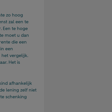
nte zo hoog
enst zal een te
r. Een te hoge
nte moet u dan
rente die een
 in een
het vergelijk.
ar. Het is
kind afhankelijk
e lening zelf niet
ote schenking