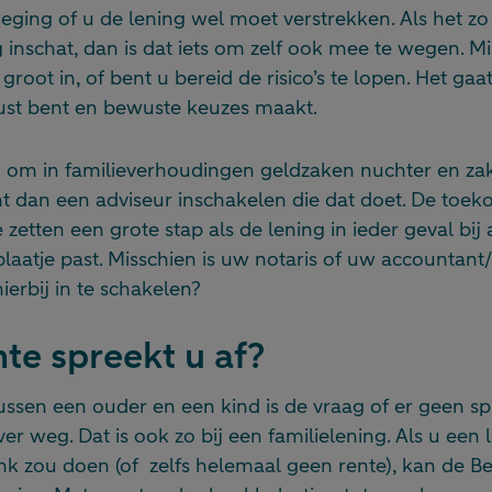
eging of u de lening wel moet verstrekken. Als het zo
og inschat, dan is dat iets om zelf ook mee te wegen. M
 groot in, of bent u bereid de risico’s te lopen. Het ga
ust bent en bewuste keuzes maakt.
jn om in familieverhoudingen geldzaken nuchter en zak
 dan een adviseur inschakelen die dat doet. De toekom
zetten een grote stap als de lening in ieder geval bi
plaatje past. Misschien is uw notaris of uw accountant/f
ierbij in te schakelen?
te spreekt u af?
ussen een ouder en een kind is de vraag of er geen sp
ver weg. Dat is ook zo bij een familielening. Als u een 
k zou doen (of zelfs helemaal geen rente), kan de Be