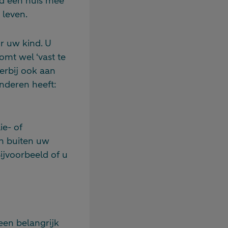
ld een huis mee
 leven.
r uw kind. U
omt wel ‘vast te
ierbij ook aan
inderen heeft:
ie- of
en buiten uw
ijvoorbeeld of u
 een belangrijk