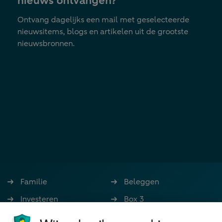
nieuws ontvangen?
Ontvang dagelijks een mail met geselecteerde
nieuwsitems, blogs en artikelen uit de grootste
nieuwsbronnen.
Familie
Beleggen
Investeren
Box 3
Ondernemen
Bedrijfsoverdracht