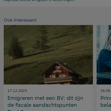
Ook interessant
Gepubliceerd
Gepubl
17.12.2025
16.09
op:
op:
Emigreren met een BV: dit zijn
Pri
de fiscale aandachtspunten
bel