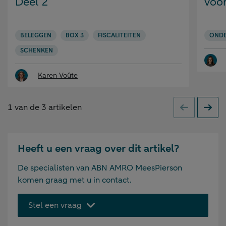
Deel 2
voo
BELEGGEN
BOX 3
FISCALITEITEN
OND
SCHENKEN
Karen Voûte
1
van de
3
artikelen
Vorige
Volge
Heeft u een vraag over dit artikel?
De specialisten van ABN AMRO MeesPierson
komen graag met u in contact.
Stel een vraag