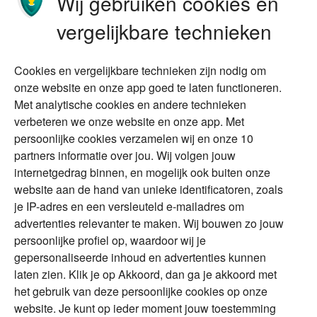
Wij gebruiken cookies en
Stoppen met werken
Nalatenschap
vergelijkbare technieken
Wonen
Schenken
Cookies en vergelijkbare technieken zijn nodig om
Over Financial Focus
Duurzaam
onze website en onze app goed te laten functioneren.
Met analytische cookies en andere technieken
Vermogensplanning
Specialisten
verbeteren we onze website en onze app. Met
Tweede huis in
Financial Focus
persoonlijke cookies verzamelen wij en onze 10
buitenland
magazine
partners informatie over jou. Wij volgen jouw
DGA
internetgedrag binnen, en mogelijk ook buiten onze
The Exit Years
website aan de hand van unieke identificatoren, zoals
Erfenis
Contact
je IP-adres en een versleuteld e-mailadres om
advertenties relevanter te maken. Wij bouwen zo jouw
persoonlijke profiel op, waardoor wij je
Alles voor en over vermogenden.
gepersonaliseerde inhoud en advertenties kunnen
laten zien. Klik je op Akkoord, dan ga je akkoord met
het gebruik van deze persoonlijke cookies op onze
website. Je kunt op ieder moment jouw toestemming