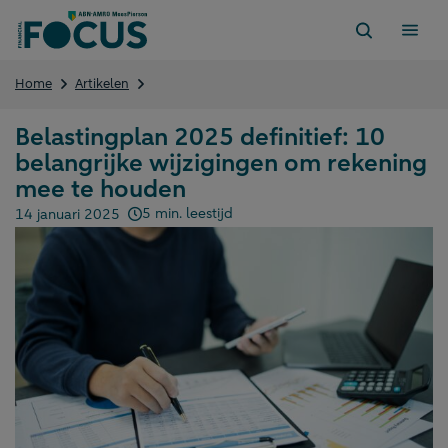
Direct
naar
content
Belastingplan
Home
Artikelen
2025
definitief:
Belastingplan 2025 definitief: 10
10
belangrijke wijzigingen om rekening
belangrijke
wijzigingen
mee te houden
om
5 min. leestijd
14 januari 2025
rekening
Gepubliceerd op:
mee
te
houden