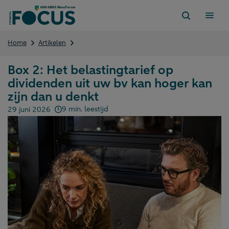
Direct
naar
content
Box
Home
Artikelen
2:
Het
Box 2: Het belastingtarief op
belastingtarief
dividenden uit uw bv kan hoger kan
op
dividenden
zijn dan u denkt
uit
9 min. leestijd
29 juni 2026
uw
Gepubliceerd op:
bv
kan
hoger
kan
zijn
dan
u
denkt