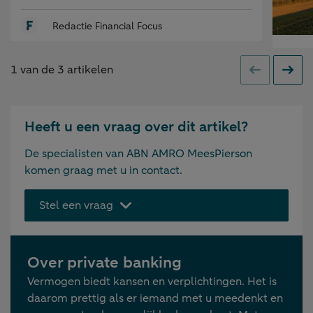
Redactie Financial Focus
Gepubl
30.09
op:
1
van de
3
artikelen
Uit
Vorige
Volge
lan
Heeft u een vraag over dit artikel?
De specialisten van ABN AMRO MeesPierson
FISCA
komen graag met u in contact.
Stel een vraag
Over private banking
Vermogen biedt kansen en verplichtingen. Het is
daarom prettig als er iemand met u meedenkt en