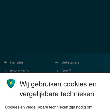
Familie
Beleggen
Investeren
Box 3
Ondernemen
Bedrijfsoverdracht
Wij gebruiken cookies en
Stoppen met werken
Nalatenschap
vergelijkbare technieken
Wonen
Schenken
Cookies en vergelijkbare technieken zijn nodig om
Over Financial Focus