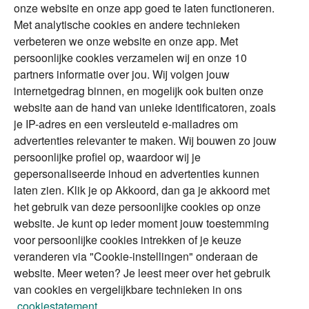
Duurzaam
onze website en onze app goed te laten functioneren.
Met analytische cookies en andere technieken
Vermogensplanning
Specialisten
verbeteren we onze website en onze app. Met
Tweede huis in
Financial Focus
persoonlijke cookies verzamelen wij en onze 10
buitenland
magazine
partners informatie over jou. Wij volgen jouw
DGA
internetgedrag binnen, en mogelijk ook buiten onze
The Exit Years
website aan de hand van unieke identificatoren, zoals
Erfenis
Contact
je IP-adres en een versleuteld e-mailadres om
advertenties relevanter te maken. Wij bouwen zo jouw
persoonlijke profiel op, waardoor wij je
Alles voor en over vermogenden.
gepersonaliseerde inhoud en advertenties kunnen
laten zien. Klik je op Akkoord, dan ga je akkoord met
het gebruik van deze persoonlijke cookies op onze
website. Je kunt op ieder moment jouw toestemming
Over ABN AMRO
Veiligheid
Privacy & Cookies
voor persoonlijke cookies intrekken of je keuze
veranderen via "Cookie-instellingen" onderaan de
Toegankelijkheid
Disclaimer
RSS
website. Meer weten? Je leest meer over het gebruik
van cookies en vergelijkbare technieken in ons
cookiestatement.