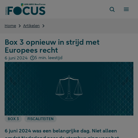
Direct
naar
content
Box
Home
Artikelen
3
opnieuw
Box 3 opnieuw in strijd met
in
Europees recht
strijd
met
5 min. leestijd
6 juni 2024
Europees
Gepubliceerd op:
recht
BOX 3
FISCALITEITEN
6 juni 2024 was een belangrijke dag. Niet alleen