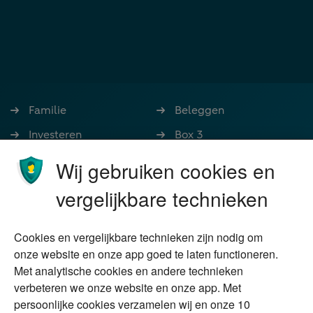
Familie
Beleggen
Investeren
Box 3
Ondernemen
Bedrijfsoverdracht
Wij gebruiken cookies en
Stoppen met werken
Nalatenschap
vergelijkbare technieken
Wonen
Schenken
Cookies en vergelijkbare technieken zijn nodig om
Over Financial Focus
Duurzaam
onze website en onze app goed te laten functioneren.
Met analytische cookies en andere technieken
Vermogensplanning
Specialisten
verbeteren we onze website en onze app. Met
Tweede huis in
Financial Focus
persoonlijke cookies verzamelen wij en onze 10
buitenland