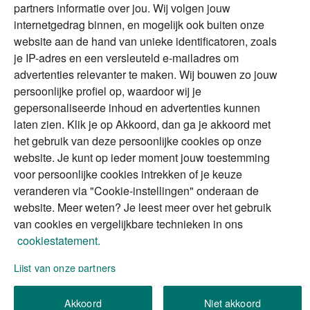
magazine
partners informatie over jou. Wij volgen jouw
DGA
internetgedrag binnen, en mogelijk ook buiten onze
The Exit Years
website aan de hand van unieke identificatoren, zoals
Erfenis
Contact
je IP-adres en een versleuteld e-mailadres om
advertenties relevanter te maken. Wij bouwen zo jouw
persoonlijke profiel op, waardoor wij je
Alles voor en over vermogenden.
gepersonaliseerde inhoud en advertenties kunnen
laten zien. Klik je op Akkoord, dan ga je akkoord met
het gebruik van deze persoonlijke cookies op onze
website. Je kunt op ieder moment jouw toestemming
Over ABN AMRO
Veiligheid
Privacy & Cookies
voor persoonlijke cookies intrekken of je keuze
veranderen via "Cookie-instellingen" onderaan de
Toegankelijkheid
Disclaimer
RSS
website. Meer weten? Je leest meer over het gebruik
van cookies en vergelijkbare technieken in ons
cookiestatement.
Lijst van onze partners
We gebruiken de persoonlijke informatie die u
invult, om uw verzoek (of aanvraag) te verwerken.
Akkoord
Niet akkoord