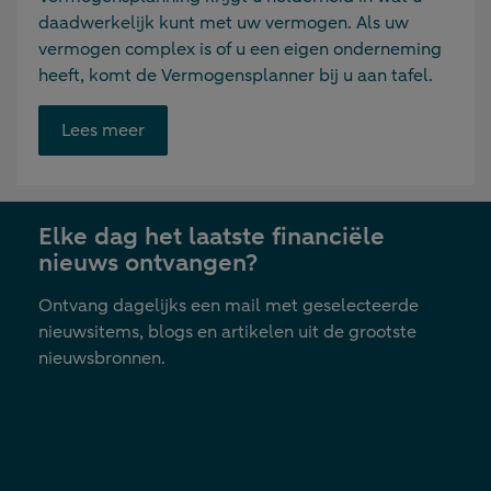
daadwerkelijk kunt met uw vermogen. Als uw
vermogen complex is of u een eigen onderneming
heeft, komt de Vermogensplanner bij u aan tafel.
Opent
Lees meer
link
in
nieuwe
Elke dag het laatste financiële
tab
nieuws ontvangen?
Ontvang dagelijks een mail met geselecteerde
nieuwsitems, blogs en artikelen uit de grootste
nieuwsbronnen.