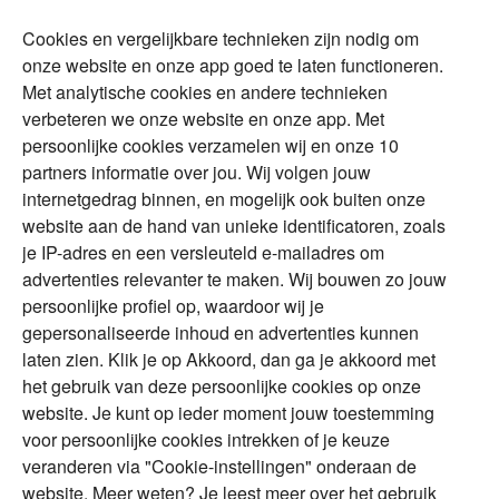
Cookies en vergelijkbare technieken zijn nodig om
Over Financial Focus
Duurzaam
onze website en onze app goed te laten functioneren.
Met analytische cookies en andere technieken
Vermogensplanning
Specialisten
verbeteren we onze website en onze app. Met
Tweede huis in
Financial Focus
persoonlijke cookies verzamelen wij en onze 10
buitenland
magazine
partners informatie over jou. Wij volgen jouw
DGA
internetgedrag binnen, en mogelijk ook buiten onze
The Exit Years
website aan de hand van unieke identificatoren, zoals
Erfenis
Contact
je IP-adres en een versleuteld e-mailadres om
advertenties relevanter te maken. Wij bouwen zo jouw
persoonlijke profiel op, waardoor wij je
Alles voor en over vermogenden.
gepersonaliseerde inhoud en advertenties kunnen
laten zien. Klik je op Akkoord, dan ga je akkoord met
het gebruik van deze persoonlijke cookies op onze
website. Je kunt op ieder moment jouw toestemming
Over ABN AMRO
Veiligheid
Privacy & Cookies
voor persoonlijke cookies intrekken of je keuze
veranderen via "Cookie-instellingen" onderaan de
Toegankelijkheid
Disclaimer
RSS
website. Meer weten? Je leest meer over het gebruik