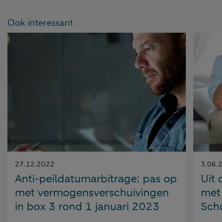
Ook interessant
Gepubliceerd
Gepubl
27.12.2022
3.06.
op:
op:
Anti-peildatumarbitrage: pas op
Uit 
met vermogensverschuivingen
met
in box 3 rond 1 januari 2023
Sch