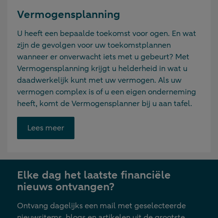
Vermogensplanning
U heeft een bepaalde toekomst voor ogen. En wat
zijn de gevolgen voor uw toekomstplannen
wanneer er onverwacht iets met u gebeurt? Met
Vermogensplanning krijgt u helderheid in wat u
daadwerkelijk kunt met uw vermogen. Als uw
vermogen complex is of u een eigen onderneming
heeft, komt de Vermogensplanner bij u aan tafel.
Opent
Lees meer
link
in
nieuwe
Elke dag het laatste financiële
tab
nieuws ontvangen?
Ontvang dagelijks een mail met geselecteerde
nieuwsitems, blogs en artikelen uit de grootste