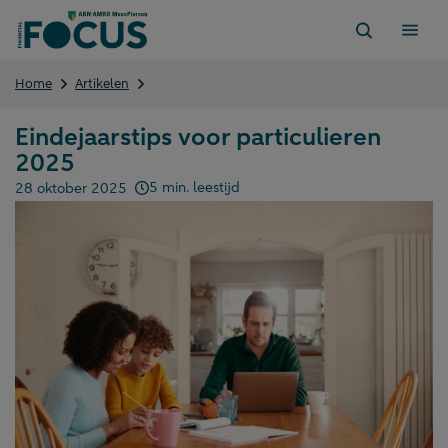
Direct
naar
content
Eindejaarstips
Home
Artikelen
voor
particulieren
Eindejaarstips voor particulieren
2025
2025
5 min. leestijd
28 oktober 2025
Gepubliceerd op: