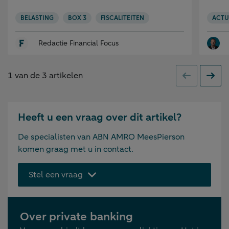
BELASTING
BOX 3
FISCALITEITEN
ACTU
Redactie Financial Focus
1
van de
3
artikelen
Vorige
Volge
Heeft u een vraag over dit artikel?
De specialisten van ABN AMRO MeesPierson
komen graag met u in contact.
Stel een vraag
Over private banking