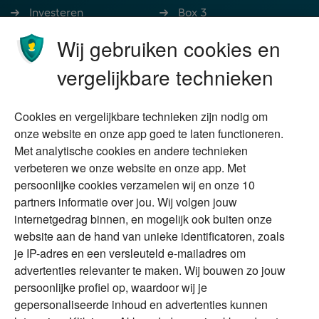
Investeren
Box 3
Ondernemen
Bedrijfsoverdracht
Wij gebruiken cookies en
Stoppen met werken
Nalatenschap
vergelijkbare technieken
Wonen
Schenken
Cookies en vergelijkbare technieken zijn nodig om
Over Financial Focus
Duurzaam
onze website en onze app goed te laten functioneren.
Met analytische cookies en andere technieken
Vermogensplanning
Specialisten
verbeteren we onze website en onze app. Met
Tweede huis in
Financial Focus
persoonlijke cookies verzamelen wij en onze 10
buitenland
magazine
partners informatie over jou. Wij volgen jouw
DGA
internetgedrag binnen, en mogelijk ook buiten onze
The Exit Years
website aan de hand van unieke identificatoren, zoals
Erfenis
Contact
je IP-adres en een versleuteld e-mailadres om
advertenties relevanter te maken. Wij bouwen zo jouw
persoonlijke profiel op, waardoor wij je
Alles voor en over vermogenden.
gepersonaliseerde inhoud en advertenties kunnen