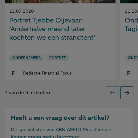
Gepubliceerd
Gepubl
22.09.2020
21.10
op:
op:
Portret Tjebbe Oijevaar:
Ond
‘Anderhalve maand later
Tag
kochten we een strandtent’
ONDERNEMERS
PORTRET
OND
Redactie Financial Focus
1
van de
3
artikelen
Vorige
Volge
Heeft u een vraag over dit artikel?
De specialisten van ABN AMRO MeesPierson
komen graag met u in contact.