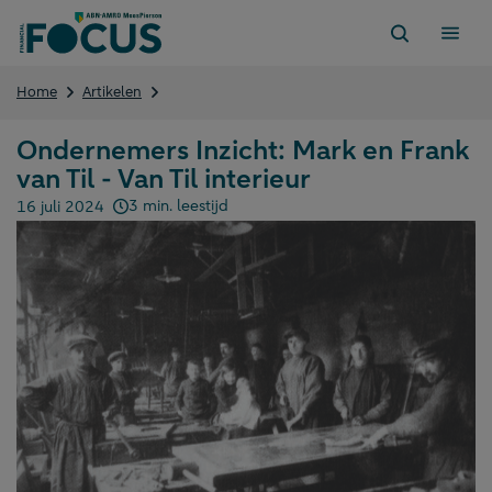
Direct
naar
content
Ondernemers
Home
Artikelen
Inzicht:
Mark
Ondernemers Inzicht: Mark en Frank
en
van Til - Van Til interieur
Frank
van
3 min. leestijd
16 juli 2024
Til
Gepubliceerd op:
–
Van
Til
interieur