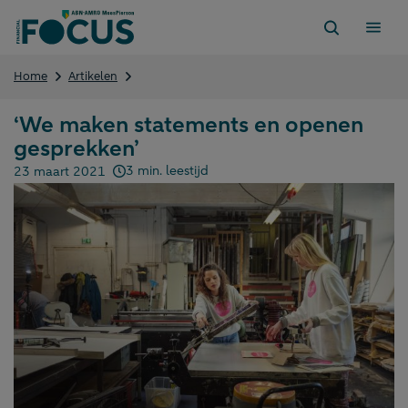
Direct
naar
content
‘We
Home
Artikelen
maken
statements
‘We maken statements en openen
en
gesprekken’
openen
gesprekken’
3 min. leestijd
23 maart 2021
Gepubliceerd op: