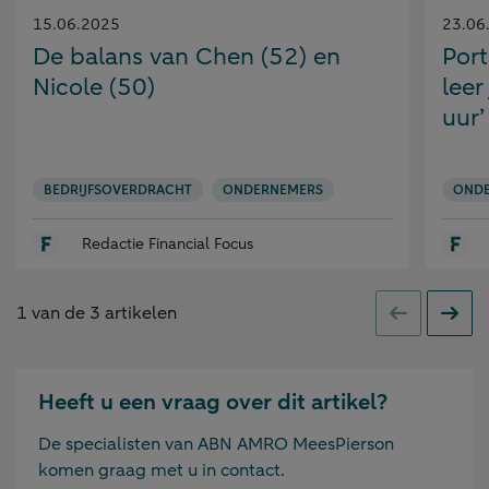
Gepubliceerd
Gepubl
15.06.2025
23.06
op:
op:
De balans van Chen (52) en
Port
Nicole (50)
leer 
uur’
BEDRIJFSOVERDRACHT
ONDERNEMERS
OND
Redactie Financial Focus
1
van de
3
artikelen
Vorige
Volge
Heeft u een vraag over dit artikel?
De specialisten van ABN AMRO MeesPierson
komen graag met u in contact.