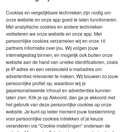
Wonen
Schenken
Cookies en vergelijkbare technieken zijn nodig om
Over Financial Focus
Duurzaam
onze website en onze app goed te laten functioneren.
Met analytische cookies en andere technieken
Vermogensplanning
Specialisten
verbeteren we onze website en onze app. Met
Tweede huis in
Financial Focus
persoonlijke cookies verzamelen wij en onze 10
buitenland
magazine
partners informatie over jou. Wij volgen jouw
DGA
internetgedrag binnen, en mogelijk ook buiten onze
The Exit Years
website aan de hand van unieke identificatoren, zoals
Erfenis
Contact
je IP-adres en een versleuteld e-mailadres om
advertenties relevanter te maken. Wij bouwen zo jouw
persoonlijke profiel op, waardoor wij je
Alles voor en over vermogenden.
gepersonaliseerde inhoud en advertenties kunnen
laten zien. Klik je op Akkoord, dan ga je akkoord met
het gebruik van deze persoonlijke cookies op onze
website. Je kunt op ieder moment jouw toestemming
Over ABN AMRO
Veiligheid
Privacy & Cookies
voor persoonlijke cookies intrekken of je keuze
veranderen via "Cookie-instellingen" onderaan de
Toegankelijkheid
Disclaimer
RSS