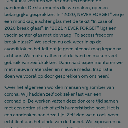
‘Met kunst vertalen we de emoties rondom de
pandemie. De statements die we maken, openen
belangrijke gesprekken. In “2020, NEVER FORGET” zie je
een mondkapje achter glas met de tekst “In case of
2020 break glass”. In “2021 NEVER FORGET” ligt een
vaccin achter glas met de vraag “To access freedom
break glass?”. We spelen nu ook weer in op de
avondklok en het feit dat je geen alcohol mag kopen na
acht uur. We maken alles met de hand en maken veel
gebruik van zeefdrukken. Daarnaast experimenteren we
met nieuwe materialen en nieuwe media. Inspiratie
doen we vooral op door gesprekken om ons heen.’
'Over het algemeen worden mensen vrij somber van
corona. Wij hadden zelf ook zeker last van een
coronadip. De werken vatten deze donkere tijd samen
met een optimistisch of zelfs humoristische noot. Het is
een aandenken aan deze tijd. Zelf zien we nu ook weer
echt licht aan het einde van de tunnel. We exposeren nu