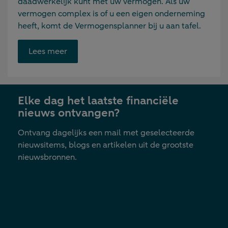
daadwerkelijk kunt met uw vermogen. Als uw
vermogen complex is of u een eigen onderneming
heeft, komt de Vermogensplanner bij u aan tafel.
Opent
Lees meer
link
in
nieuwe
Elke dag het laatste financiële
tab
nieuws ontvangen?
Ontvang dagelijks een mail met geselecteerde
nieuwsitems, blogs en artikelen uit de grootste
nieuwsbronnen.