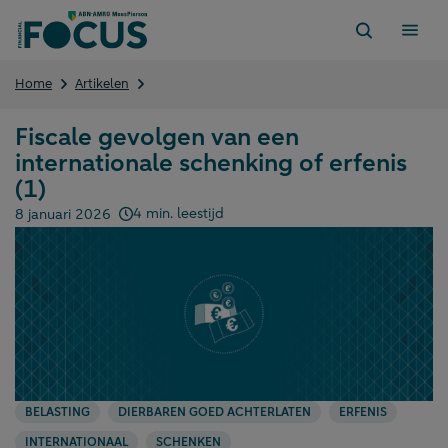
Direct
naar
content
Fiscale
Home
Artikelen
gevolgen
van
Fiscale gevolgen van een
een
internationale schenking of erfenis
internationale
schenking
(1)
of
4 min. leestijd
8 januari 2026
erfenis
Gepubliceerd op:
(1)
BELASTING
DIERBAREN GOED ACHTERLATEN
ERFENIS
INTERNATIONAAL
SCHENKEN