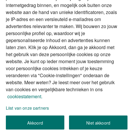
DGA
internetgedrag binnen, en mogelijk ook buiten onze
The Exit Years
website aan de hand van unieke identificatoren, zoals
Erfenis
Contact
je IP-adres en een versleuteld e-mailadres om
advertenties relevanter te maken. Wij bouwen zo jouw
persoonlijke profiel op, waardoor wij je
Alles voor en over vermogenden.
gepersonaliseerde inhoud en advertenties kunnen
laten zien. Klik je op Akkoord, dan ga je akkoord met
het gebruik van deze persoonlijke cookies op onze
website. Je kunt op ieder moment jouw toestemming
Over ABN AMRO
Veiligheid
Privacy & Cookies
voor persoonlijke cookies intrekken of je keuze
veranderen via "Cookie-instellingen" onderaan de
Toegankelijkheid
Disclaimer
RSS
website. Meer weten? Je leest meer over het gebruik
van cookies en vergelijkbare technieken in ons
cookiestatement.
Lijst van onze partners
We gebruiken de persoonlijke informatie die u
invult, om uw verzoek (of aanvraag) te verwerken.
Akkoord
Niet akkoord
Wilt u meer weten over hoe we omgaan met uw