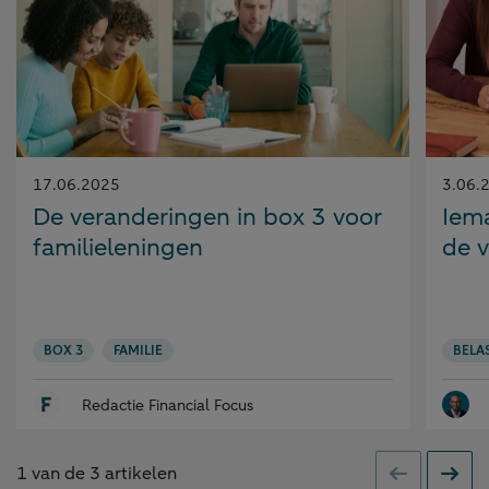
Gepubliceerd
Gepubl
17.06.2025
3.06.
op:
op:
De veranderingen in box 3 voor
Iem
familieleningen
de v
BOX 3
FAMILIE
BELA
Redactie Financial Focus
1
van de
3
artikelen
Vorige
Volge