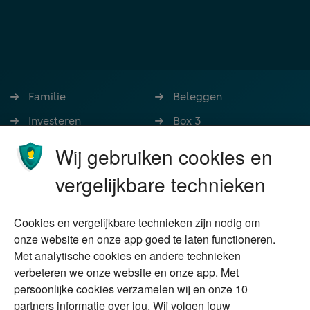
Familie
Beleggen
Investeren
Box 3
Ondernemen
Bedrijfsoverdracht
Wij gebruiken cookies en
Stoppen met werken
Nalatenschap
vergelijkbare technieken
Wonen
Schenken
Cookies en vergelijkbare technieken zijn nodig om
Over Financial Focus
Duurzaam
onze website en onze app goed te laten functioneren.
Met analytische cookies en andere technieken
Vermogensplanning
Specialisten
verbeteren we onze website en onze app. Met
Tweede huis in
Financial Focus
persoonlijke cookies verzamelen wij en onze 10
buitenland
magazine
partners informatie over jou. Wij volgen jouw