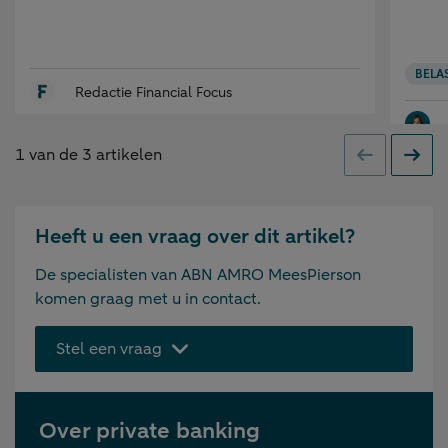
BELA
Redactie Financial Focus
1
van de
3
artikelen
Vorige
Volge
Heeft u een vraag over dit artikel?
De specialisten van ABN AMRO MeesPierson
komen graag met u in contact.
Stel een vraag
Over private banking