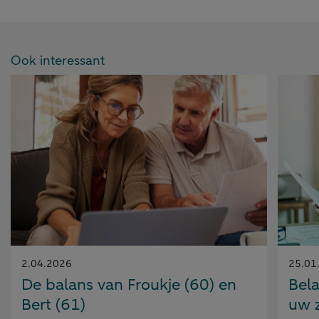
Ook interessant
Gepubliceerd
Gepubl
2.04.2026
25.01
op:
op:
De balans van Froukje (60) en
Bela
Bert (61)
uw 