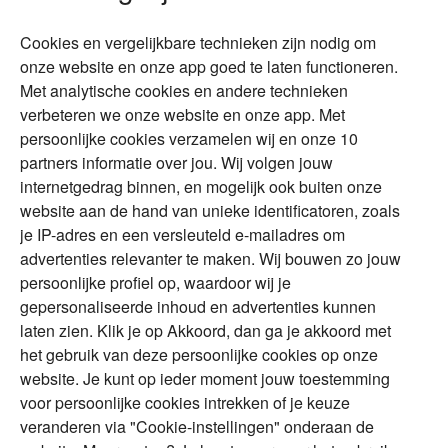
Wonen
Schenken
Cookies en vergelijkbare technieken zijn nodig om
Over Financial Focus
Duurzaam
onze website en onze app goed te laten functioneren.
Met analytische cookies en andere technieken
Vermogensplanning
Specialisten
verbeteren we onze website en onze app. Met
Tweede huis in
Financial Focus
persoonlijke cookies verzamelen wij en onze 10
buitenland
magazine
partners informatie over jou. Wij volgen jouw
DGA
internetgedrag binnen, en mogelijk ook buiten onze
The Exit Years
website aan de hand van unieke identificatoren, zoals
Erfenis
Contact
je IP-adres en een versleuteld e-mailadres om
advertenties relevanter te maken. Wij bouwen zo jouw
persoonlijke profiel op, waardoor wij je
Alles voor en over vermogenden.
gepersonaliseerde inhoud en advertenties kunnen
laten zien. Klik je op Akkoord, dan ga je akkoord met
het gebruik van deze persoonlijke cookies op onze
website. Je kunt op ieder moment jouw toestemming
Over ABN AMRO
Veiligheid
Privacy & Cookies
voor persoonlijke cookies intrekken of je keuze
veranderen via "Cookie-instellingen" onderaan de
Toegankelijkheid
Disclaimer
RSS