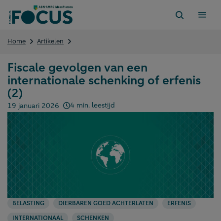
Direct
naar
content
Fiscale
Home
Artikelen
gevolgen
van
Fiscale gevolgen van een
een
internationale schenking of erfenis
internationale
schenking
(2)
of
4 min. leestijd
19 januari 2026
erfenis
Gepubliceerd op:
(2)
BELASTING
DIERBAREN GOED ACHTERLATEN
ERFENIS
INTERNATIONAAL
SCHENKEN