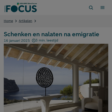
Direct
naar
content
Schenken
Home
Artikelen
en
nalaten
Schenken en nalaten na emigratie
na
emigratie
3 min. leestijd
16 januari 2025
Gepubliceerd op: