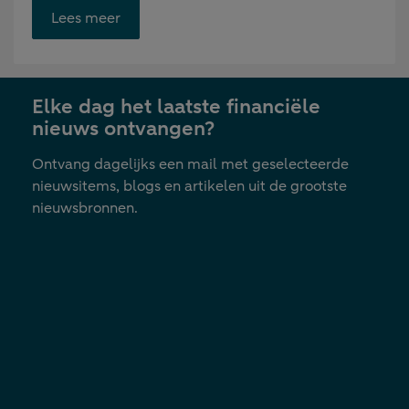
Opent
Lees meer
link
in
nieuwe
Elke dag het laatste financiële
tab
nieuws ontvangen?
Ontvang dagelijks een mail met geselecteerde
nieuwsitems, blogs en artikelen uit de grootste
nieuwsbronnen.