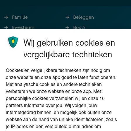
Familie
Beleggen
Investeren
Box 3
Ondernemen
Bedrijfsoverdracht
Wij gebruiken cookies en
Stoppen met werken
Nalatenschap
vergelijkbare technieken
Wonen
Schenken
Cookies en vergelijkbare technieken zijn nodig om
Over Financial Focus
Duurzaam
onze website en onze app goed te laten functioneren.
Met analytische cookies en andere technieken
Vermogensplanning
Specialisten
verbeteren we onze website en onze app. Met
Tweede huis in
Financial Focus
persoonlijke cookies verzamelen wij en onze 10
buitenland
magazine
partners informatie over jou. Wij volgen jouw
DGA
internetgedrag binnen, en mogelijk ook buiten onze
The Exit Years
website aan de hand van unieke identificatoren, zoals
Erfenis
Contact
je IP-adres en een versleuteld e-mailadres om