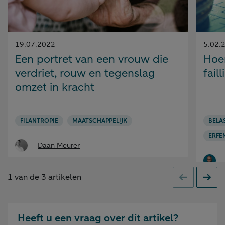
Gepubliceerd
Gepubl
19.07.2022
5.02.
op:
op:
Een portret van een vrouw die
Hoer
verdriet, rouw en tegenslag
faill
omzet in kracht
FILANTROPIE
MAATSCHAPPELIJK
BELA
ERFE
Daan Meurer
1
van de
3
artikelen
Vorige
Volge
Heeft u een vraag over dit artikel?