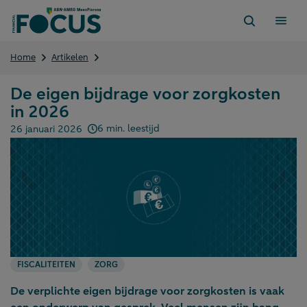
Direct
naar
content
De
Home
Artikelen
eigen
bijdrage
De eigen bijdrage voor zorgkosten
voor
in 2026
zorgkosten
in
6 min. leestijd
26 januari 2026
2026
Gepubliceerd op:
FISCALITEITEN
ZORG
De verplichte eigen bijdrage voor zorgkosten is vaak