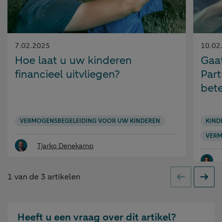
Gepubliceerd
Gepubl
7.02.2025
10.02
op:
op:
Hoe laat u uw kinderen
Gaa
financieel uitvliegen?
Part
bete
VERMOGENSBEGELEIDING VOOR UW KINDEREN
KIND
VERM
Tjarko Denekamp
1
van de
3
artikelen
Vorige
Volge
Heeft u een vraag over dit artikel?