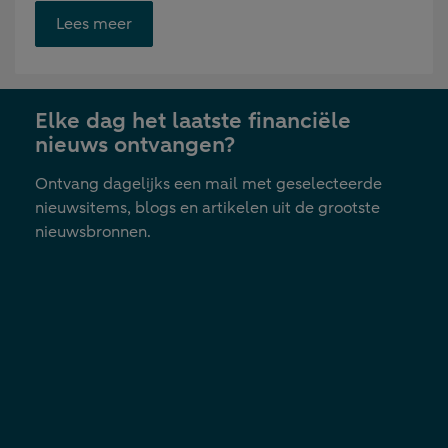
Opent
Lees meer
link
in
nieuwe
Elke dag het laatste financiële
tab
nieuws ontvangen?
Ontvang dagelijks een mail met geselecteerde
nieuwsitems, blogs en artikelen uit de grootste
nieuwsbronnen.