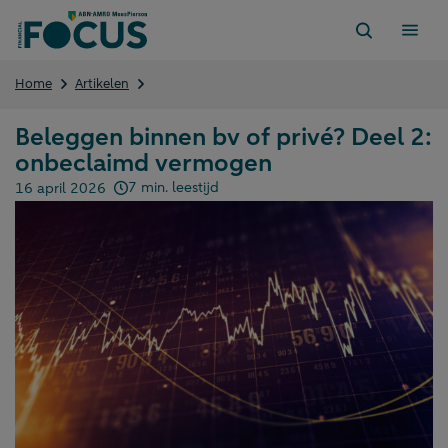
Direct
naar
content
Beleggen
Home
Artikelen
binnen
bv
Beleggen binnen bv of privé? Deel 2:
of
onbeclaimd vermogen
privé?
Deel
7 min. leestijd
16 april 2026
2:
Gepubliceerd op:
onbeclaimd
vermogen