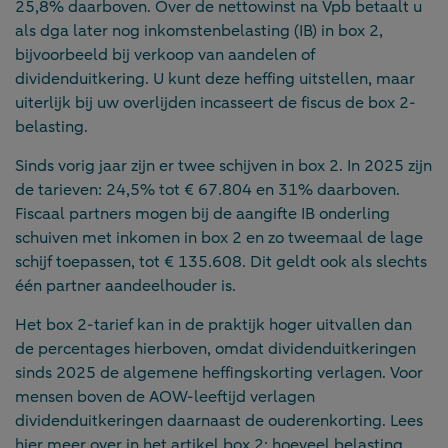
25,8% daarboven. Over de nettowinst na Vpb betaalt u
als dga later nog inkomstenbelasting (IB) in box 2,
bijvoorbeeld bij verkoop van aandelen of
dividenduitkering. U kunt deze heffing uitstellen, maar
uiterlijk bij uw overlijden incasseert de fiscus de box 2-
belasting.
Sinds vorig jaar zijn er twee schijven in box 2. In 2025 zijn
de tarieven: 24,5% tot € 67.804 en 31% daarboven.
Fiscaal partners mogen bij de aangifte IB onderling
schuiven met inkomen in box 2 en zo tweemaal de lage
schijf toepassen, tot € 135.608. Dit geldt ook als slechts
één partner aandeelhouder is.
Het box 2-tarief kan in de praktijk hoger uitvallen dan
de percentages hierboven, omdat dividenduitkeringen
sinds 2025 de algemene heffingskorting verlagen. Voor
mensen boven de AOW-leeftijd verlagen
dividenduitkeringen daarnaast de ouderenkorting. Lees
hier meer over in het artikel
box 2: hoeveel belasting