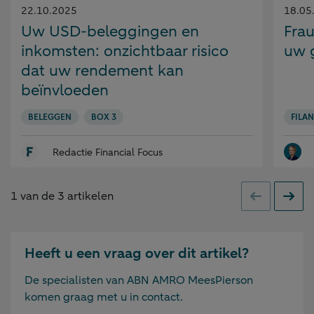
Gepubliceerd
Gepubl
22.10.2025
18.05
op:
op:
Uw USD-beleggingen en
Fra
inkomsten: onzichtbaar risico
uw 
dat uw rendement kan
beïnvloeden
BELEGGEN
BOX 3
FILA
Redactie Financial Focus
1
van de
3
artikelen
Vorige
Volge
Heeft u een vraag over dit artikel?
De specialisten van ABN AMRO MeesPierson
komen graag met u in contact.