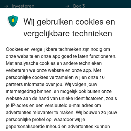
Investeren
Box 3
Ondernemen
Bedrijfsoverdracht
Wij gebruiken cookies en
Stoppen met werken
Nalatenschap
vergelijkbare technieken
Wonen
Schenken
Cookies en vergelijkbare technieken zijn nodig om
Over Financial Focus
Duurzaam
onze website en onze app goed te laten functioneren.
Met analytische cookies en andere technieken
Vermogensplanning
Specialisten
verbeteren we onze website en onze app. Met
Tweede huis in
Financial Focus
persoonlijke cookies verzamelen wij en onze 10
buitenland
magazine
partners informatie over jou. Wij volgen jouw
DGA
internetgedrag binnen, en mogelijk ook buiten onze
The Exit Years
website aan de hand van unieke identificatoren, zoals
Erfenis
Contact
je IP-adres en een versleuteld e-mailadres om
advertenties relevanter te maken. Wij bouwen zo jouw
persoonlijke profiel op, waardoor wij je
Alles voor en over vermogenden.
gepersonaliseerde inhoud en advertenties kunnen