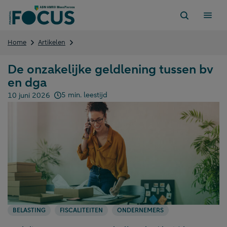
Direct
naar
content
De
Home
Artikelen
onzakelijke
geldlening
De onzakelijke geldlening tussen bv
tussen
en dga
bv
en
5 min. leestijd
10 juni 2026
dga
Gepubliceerd op:
BELASTING
FISCALITEITEN
ONDERNEMERS