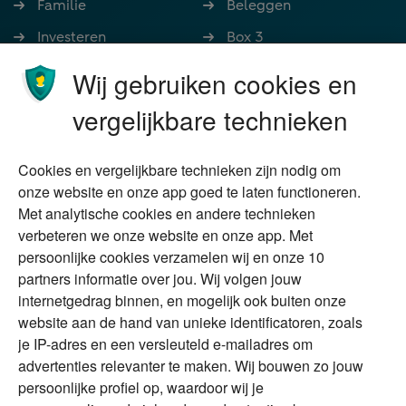
Familie
Beleggen
Investeren
Box 3
Ondernemen
Bedrijfsoverdracht
Wij gebruiken cookies en
Stoppen met werken
Nalatenschap
vergelijkbare technieken
Wonen
Schenken
Cookies en vergelijkbare technieken zijn nodig om
Over Financial Focus
Duurzaam
onze website en onze app goed te laten functioneren.
Met analytische cookies en andere technieken
Vermogensplanning
Specialisten
verbeteren we onze website en onze app. Met
Tweede huis in
Financial Focus
persoonlijke cookies verzamelen wij en onze 10
buitenland
magazine
partners informatie over jou. Wij volgen jouw
DGA
internetgedrag binnen, en mogelijk ook buiten onze
The Exit Years
website aan de hand van unieke identificatoren, zoals
Erfenis
Contact
je IP-adres en een versleuteld e-mailadres om
advertenties relevanter te maken. Wij bouwen zo jouw
persoonlijke profiel op, waardoor wij je
Alles voor en over vermogenden.