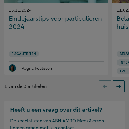
Gepubliceerd
Gepubl
15.11.2024
11.02
op:
op:
Eindejaarstips voor particulieren
Bela
2024
huis
FISCALITEITEN
BELA
INTE
Ragna Poulissen
TWEE
1
van de
3
artikelen
Vorige
Volge
Heeft u een vraag over dit artikel?
De specialisten van ABN AMRO MeesPierson
komen graag met u in contact.