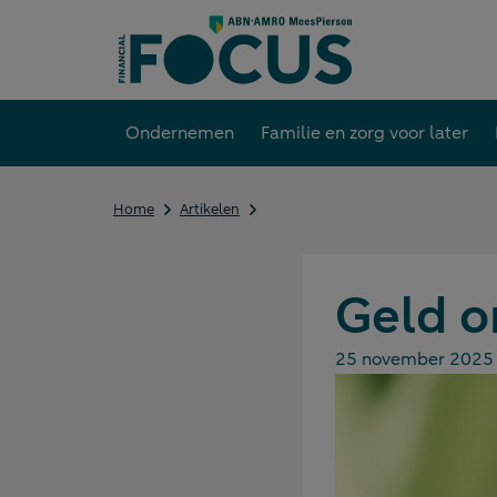
Direct
naar
content
Ondernemen
Familie en zorg voor later
Geld
Home
Artikelen
om
te
groeien
Geld o
25 november 2025
Gepubliceerd op: