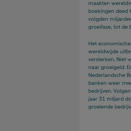
maakten wereldw
boekingen deed ke
volgden miljarden
groeifase, tot de
Het economische 
wereldwijde uitb
versterken. Niet 
naar groeigeld. E
Nederlandsche Ban
banken weer meer
bedrijven. Volgen
jaar 31 miljard do
groeiende bedrijv