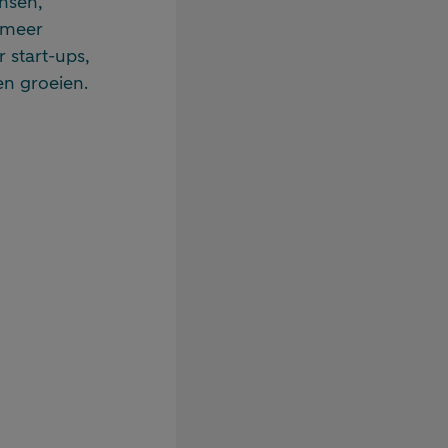
nsen,
 meer
 start-ups,
en groeien.