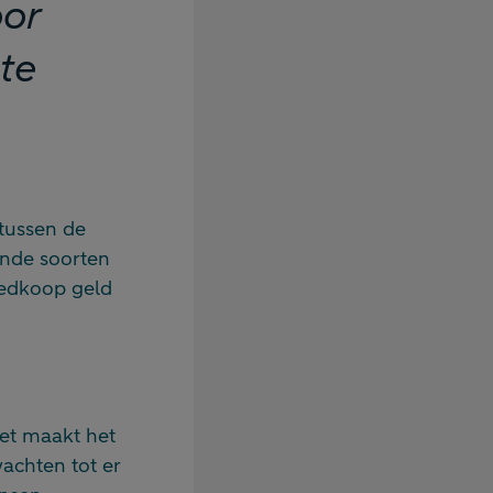
oor
te
 tussen de
ende soorten
goedkoop geld
Het maakt het
achten tot er