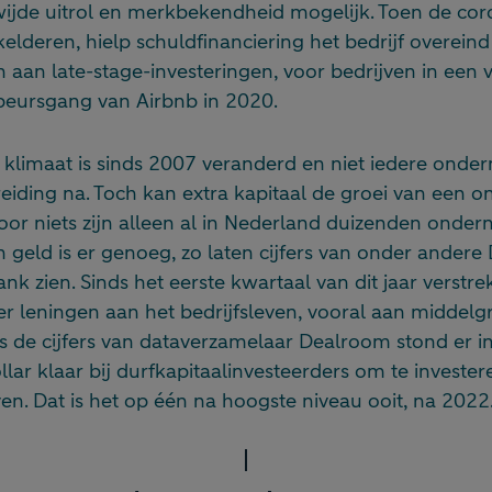
ijde uitrol en merkbekendheid mogelijk. Toen de co
lderen, hielp schuldfinanciering het bedrijf overeind t
 aan late-stage-investeringen, voor bedrijven in een
 beursgang van Airbnb in 2020.
klimaat is sinds 2007 veranderd en niet iedere onde
reiding na. Toch kan extra kapitaal de groei van een
voor niets zijn alleen al in Nederland duizenden onde
n geld is er genoeg, zo laten cijfers van onder andere
k zien. Sinds het eerste kwartaal van dit jaar verst
 leningen aan het bedrijfsleven, vooral aan middelg
s de cijfers van dataverzamelaar Dealroom stond er i
llar klaar bij durfkapitaalinvesteerders om te invester
en. Dat is het op één na hoogste niveau ooit, na 2022