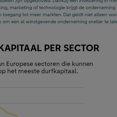
delen zijn opgebouwd. Dankzij een investering in me
ing, marketing of technologie krijgt de onderneming
toegang tot meer markten. Dat geldt niet alleen voor
ok om een al winstgevende onderneming sneller te lat