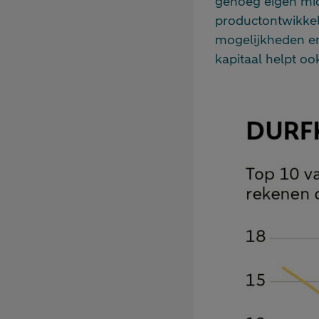
genoeg eigen mid
productontwikkel
mogelijkheden en 
kapitaal helpt o