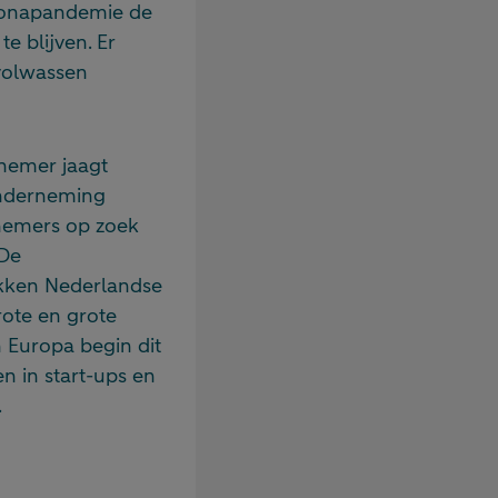
ronapandemie de
e blijven. Er
 volwassen
rnemer jaagt
 onderneming
rnemers op zoek
 De
rekken Nederlandse
rote en grote
n Europa begin dit
en in start-ups en
.