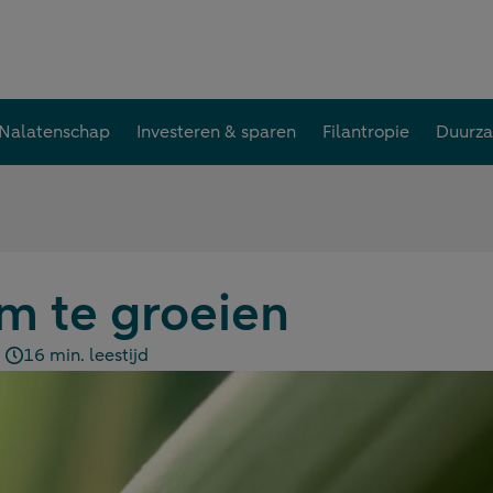
Nalatenschap
Investeren & sparen
Filantropie
Duurz
m te groeien
16 min. leestijd