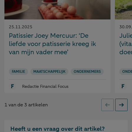
Gepubliceerd
Gepubl
25.11.2025
30.09
op:
op:
Patissier Joey Mercuur: ‘De
Juli
liefde voor patisserie kreeg ik
(vit
van mijn vader mee’
doen
FAMILIE
MAATSCHAPPELIJK
ONDERNEMERS
OND
Redactie Financial Focus
1
van de
3
artikelen
Vorige
Volge
Heeft u een vraag over dit artikel?