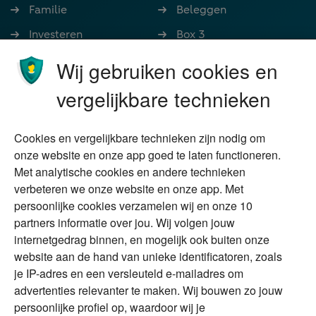
Familie
Beleggen
Investeren
Box 3
Ondernemen
Bedrijfsoverdracht
Wij gebruiken cookies en
Stoppen met werken
Nalatenschap
vergelijkbare technieken
Wonen
Schenken
Cookies en vergelijkbare technieken zijn nodig om
Over Financial Focus
Duurzaam
onze website en onze app goed te laten functioneren.
Met analytische cookies en andere technieken
Vermogensplanning
Specialisten
verbeteren we onze website en onze app. Met
Tweede huis in
Financial Focus
persoonlijke cookies verzamelen wij en onze 10
buitenland
magazine
partners informatie over jou. Wij volgen jouw
DGA
internetgedrag binnen, en mogelijk ook buiten onze
The Exit Years
website aan de hand van unieke identificatoren, zoals
Erfenis
Contact
je IP-adres en een versleuteld e-mailadres om
advertenties relevanter te maken. Wij bouwen zo jouw
persoonlijke profiel op, waardoor wij je