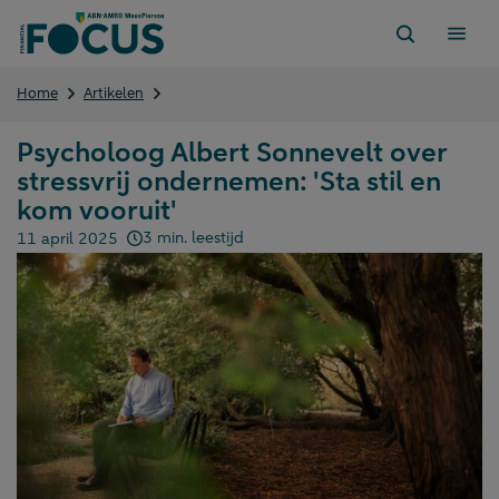
Direct
naar
content
Psycholoog
Home
Artikelen
Albert
Sonnevelt
Psycholoog Albert Sonnevelt over
over
stressvrij ondernemen: 'Sta stil en
stressvrij
ondernemen:
kom vooruit'
'Sta
3 min. leestijd
11 april 2025
stil
Gepubliceerd op:
en
kom
vooruit'