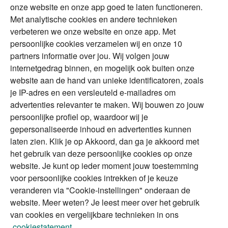
Duurzaam
onze website en onze app goed te laten functioneren.
Met analytische cookies en andere technieken
Vermogensplanning
Specialisten
verbeteren we onze website en onze app. Met
Tweede huis in
Financial Focus
persoonlijke cookies verzamelen wij en onze 10
buitenland
magazine
partners informatie over jou. Wij volgen jouw
DGA
internetgedrag binnen, en mogelijk ook buiten onze
The Exit Years
website aan de hand van unieke identificatoren, zoals
Erfenis
Contact
je IP-adres en een versleuteld e-mailadres om
advertenties relevanter te maken. Wij bouwen zo jouw
persoonlijke profiel op, waardoor wij je
Alles voor en over vermogenden.
gepersonaliseerde inhoud en advertenties kunnen
laten zien. Klik je op Akkoord, dan ga je akkoord met
het gebruik van deze persoonlijke cookies op onze
website. Je kunt op ieder moment jouw toestemming
Over ABN AMRO
Veiligheid
Privacy & Cookies
voor persoonlijke cookies intrekken of je keuze
veranderen via "Cookie-instellingen" onderaan de
Toegankelijkheid
Disclaimer
RSS
website. Meer weten? Je leest meer over het gebruik
van cookies en vergelijkbare technieken in ons
cookiestatement.