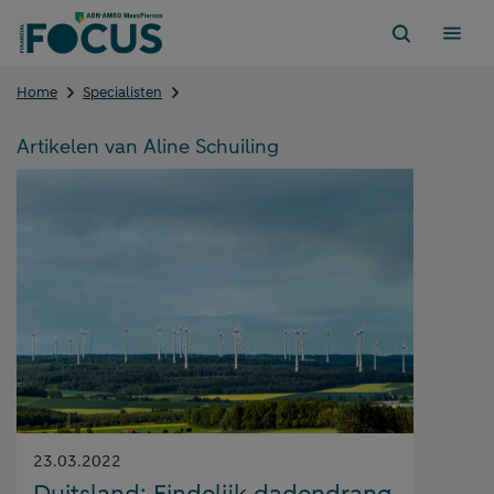
Direct
naar
content
Aline
Home
Specialisten
Schuiling
Artikelen van Aline Schuiling
Gepubliceerd
23.03.2022
op: