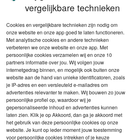
Stoppen met werken
Nalatenschap
vergelijkbare technieken
Wonen
Schenken
Cookies en vergelijkbare technieken zijn nodig om
Over Financial Focus
Duurzaam
onze website en onze app goed te laten functioneren.
Met analytische cookies en andere technieken
Vermogensplanning
Specialisten
verbeteren we onze website en onze app. Met
Tweede huis in
Financial Focus
persoonlijke cookies verzamelen wij en onze 10
buitenland
magazine
partners informatie over jou. Wij volgen jouw
DGA
internetgedrag binnen, en mogelijk ook buiten onze
The Exit Years
website aan de hand van unieke identificatoren, zoals
Erfenis
Contact
je IP-adres en een versleuteld e-mailadres om
advertenties relevanter te maken. Wij bouwen zo jouw
persoonlijke profiel op, waardoor wij je
Alles voor en over vermogenden.
gepersonaliseerde inhoud en advertenties kunnen
laten zien. Klik je op Akkoord, dan ga je akkoord met
het gebruik van deze persoonlijke cookies op onze
website. Je kunt op ieder moment jouw toestemming
Over ABN AMRO
Veiligheid
Privacy & Cookies
voor persoonlijke cookies intrekken of je keuze