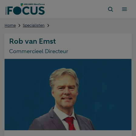
Direct
naar
content
Rob
Home
Specialisten
van
Emst
Rob van Emst
Commercieel Directeur