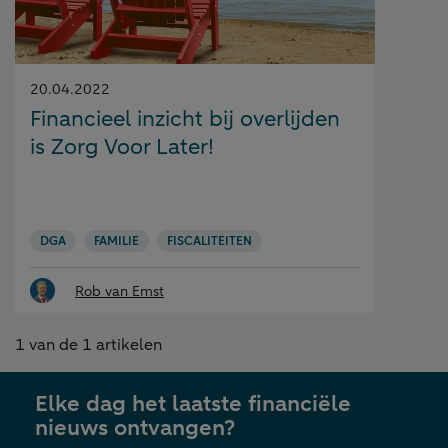
Gepubliceerd
20.04.2022
op:
Financieel inzicht bij overlijden
is Zorg Voor Later!
DGA
FAMILIE
FISCALITEITEN
Rob van Emst
1
van de
1
artikelen
Elke dag het laatste financiële
nieuws ontvangen?