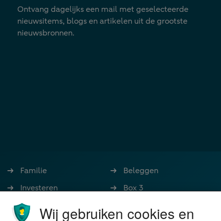
Ontvang dagelijks een mail met geselecteerde
nieuwsitems, blogs en artikelen uit de grootste
nieuwsbronnen.
Familie
Beleggen
Investeren
Box 3
Ondernemen
Bedrijfsoverdracht
Wij gebruiken cookies en