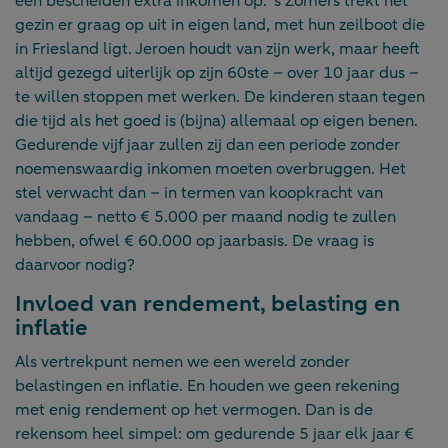
een bescheiden extra inkomen op. ’s Zomers trekt het
gezin er graag op uit in eigen land, met hun zeilboot die
in Friesland ligt. Jeroen houdt van zijn werk, maar heeft
altijd gezegd uiterlijk op zijn 60ste – over 10 jaar dus –
te willen stoppen met werken. De kinderen staan tegen
die tijd als het goed is (bijna) allemaal op eigen benen.
Gedurende vijf jaar zullen zij dan een periode zonder
noemenswaardig inkomen moeten overbruggen. Het
stel verwacht dan – in termen van koopkracht van
vandaag – netto € 5.000 per maand nodig te zullen
hebben, ofwel € 60.000 op jaarbasis. De vraag is
daarvoor nodig?
Invloed van rendement, belasting en
inflatie
Als vertrekpunt nemen we een wereld zonder
belastingen en inflatie. En houden we geen rekening
met enig rendement op het vermogen. Dan is de
rekensom heel simpel: om gedurende 5 jaar elk jaar €