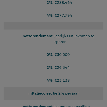
2%
€288.464
4%
€277.794
nettorendement
jaarlijks uit inkomen te
sparen
0%
€30.000
2%
€26.344
4%
€23.138
inflatiecorrectie 2% per jaar
nettorendement
inkomensaanvulling