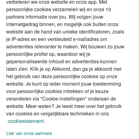
verbeteren we onze website en onze app. Met
Tweede huis in
Financial Focus
persoonlijke cookies verzamelen wij en onze 10
buitenland
magazine
partners informatie over jou. Wij volgen jouw
DGA
internetgedrag binnen, en mogelijk ook buiten onze
The Exit Years
website aan de hand van unieke identificatoren, zoals
Erfenis
Contact
je IP-adres en een versleuteld e-mailadres om
advertenties relevanter te maken. Wij bouwen zo jouw
persoonlijke profiel op, waardoor wij je
Alles voor en over vermogenden.
gepersonaliseerde inhoud en advertenties kunnen
laten zien. Klik je op Akkoord, dan ga je akkoord met
het gebruik van deze persoonlijke cookies op onze
website. Je kunt op ieder moment jouw toestemming
Over ABN AMRO
Veiligheid
Privacy & Cookies
voor persoonlijke cookies intrekken of je keuze
veranderen via "Cookie-instellingen" onderaan de
Toegankelijkheid
Disclaimer
RSS
website. Meer weten? Je leest meer over het gebruik
van cookies en vergelijkbare technieken in ons
cookiestatement.
Lijst van onze partners