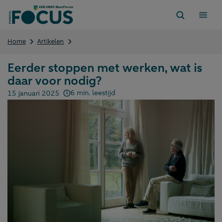
Direct
naar
content
Eerder
Home
Artikelen
stoppen
met
Eerder stoppen met werken, wat is
werken,
daar voor nodig?
wat
is
6 min. leestijd
15 januari 2025
daar
Gepubliceerd op:
voor
nodig?