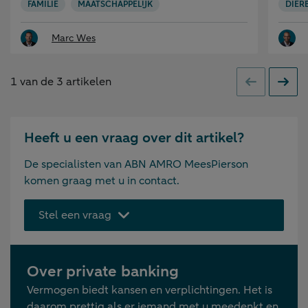
FAMILIE
MAATSCHAPPELIJK
DIER
Marc Wes
1
van de
3
artikelen
Vorige
Volge
Heeft u een vraag over dit artikel?
De specialisten van ABN AMRO MeesPierson
komen graag met u in contact.
Stel een vraag
Over private banking
Vermogen biedt kansen en verplichtingen. Het is
daarom prettig als er iemand met u meedenkt en