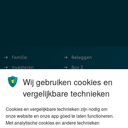
Familie
Beleggen
Investeren
Box 3
Ondernemen
Bedrijfsoverdracht
Wij gebruiken cookies en
Stoppen met werken
Nalatenschap
vergelijkbare technieken
Wonen
Schenken
Cookies en vergelijkbare technieken zijn nodig om
Over Financial Focus
Duurzaam
onze website en onze app goed te laten functioneren.
Met analytische cookies en andere technieken
Vermogensplanning
Specialisten