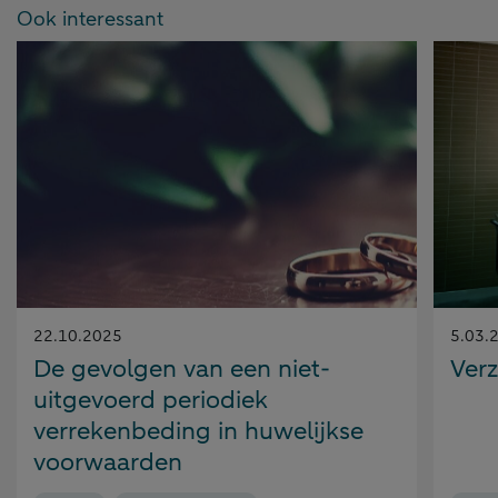
Ook interessant
Gepubliceerd
Gepubl
22.10.2025
5.03.
op:
op:
De gevolgen van een niet-
Ver
uitgevoerd periodiek
verrekenbeding in huwelijkse
voorwaarden