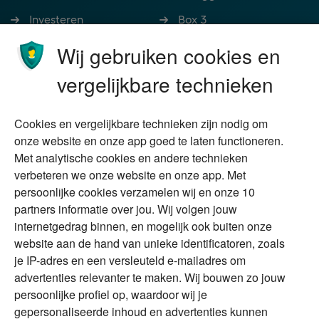
Investeren
Box 3
Ondernemen
Bedrijfsoverdracht
Wij gebruiken cookies en
Stoppen met werken
Nalatenschap
vergelijkbare technieken
Wonen
Schenken
Cookies en vergelijkbare technieken zijn nodig om
Over Financial Focus
Duurzaam
onze website en onze app goed te laten functioneren.
Met analytische cookies en andere technieken
Vermogensplanning
Specialisten
verbeteren we onze website en onze app. Met
Tweede huis in
Financial Focus
persoonlijke cookies verzamelen wij en onze 10
buitenland
magazine
partners informatie over jou. Wij volgen jouw
DGA
internetgedrag binnen, en mogelijk ook buiten onze
The Exit Years
website aan de hand van unieke identificatoren, zoals
Erfenis
Contact
je IP-adres en een versleuteld e-mailadres om
advertenties relevanter te maken. Wij bouwen zo jouw
persoonlijke profiel op, waardoor wij je
Alles voor en over vermogenden.
gepersonaliseerde inhoud en advertenties kunnen