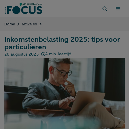
Direct
naar
content
Inkomstenbelasting
Home
Artikelen
2025:
tips
Inkomstenbelasting 2025: tips voor
voor
particulieren
particulieren
4 min. leestijd
28 augustus 2025
Gepubliceerd op: