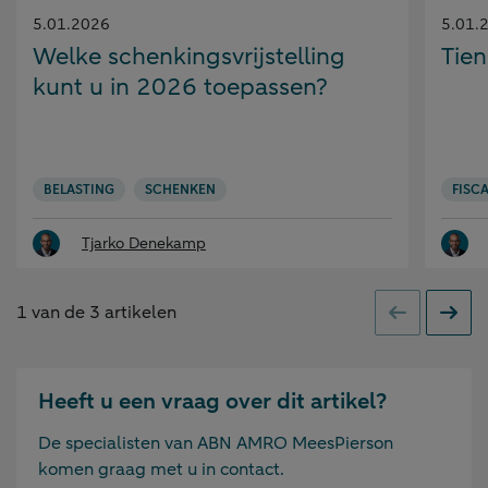
Gepubliceerd
Gepubl
5.01.2026
5.01.
op:
op:
Welke schenkingsvrijstelling
Tie
kunt u in 2026 toepassen?
BELASTING
SCHENKEN
FISCA
Tjarko Denekamp
1
van de
3
artikelen
Vorige
Volge
Heeft u een vraag over dit artikel?
De specialisten van ABN AMRO MeesPierson
komen graag met u in contact.