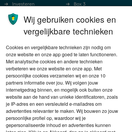
Investeren
Box 3
Ondernemen
Bedrijfsoverdracht
Wij gebruiken cookies en
Stoppen met werken
Nalatenschap
vergelijkbare technieken
Wonen
Schenken
Cookies en vergelijkbare technieken zijn nodig om
Over Financial Focus
Duurzaam
onze website en onze app goed te laten functioneren.
Met analytische cookies en andere technieken
Vermogensplanning
Specialisten
verbeteren we onze website en onze app. Met
Tweede huis in
Financial Focus
persoonlijke cookies verzamelen wij en onze 10
buitenland
magazine
partners informatie over jou. Wij volgen jouw
DGA
internetgedrag binnen, en mogelijk ook buiten onze
The Exit Years
website aan de hand van unieke identificatoren, zoals
Erfenis
Contact
je IP-adres en een versleuteld e-mailadres om
advertenties relevanter te maken. Wij bouwen zo jouw
persoonlijke profiel op, waardoor wij je
Alles voor en over vermogenden.
gepersonaliseerde inhoud en advertenties kunnen