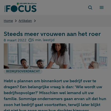
Direct
naar
content
Steeds
Home
Artikelen
meer
vrouwen
Steeds meer vrouwen aan het roer
aan
het
5 min. leestijd
8 maart 2022
Gepubliceerd op:
roer
BEDRIJFSOVERDRACHT
Hebt u plannen om binnenkort uw bedrijf over te
dragen? Een belangrijke vraag is dan: ‘Wie wordt uw
bedrijfsopvolger?’ Misschien wel iemand uit uw
familie. Sommige ondernemers gaan ervan uit dat hun
zoon het bedrijf gaat voortzetten, terwijl later blijkt
dat niet hun zoon maar hun dochter hiervoor