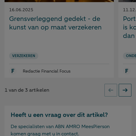
Gepubliceerd
Gepubl
16.06.2025
11.12
op:
op:
Grensverleggend gedekt - de
Port
kunst van op maat verzekeren
is k
dan 
VERZEKEREN
OND
Redactie Financial Focus
1
van de
3
artikelen
Vorige
Volge
Heeft u een vraag over dit artikel?
De specialisten van ABN AMRO MeesPierson
komen graag met u in contact.