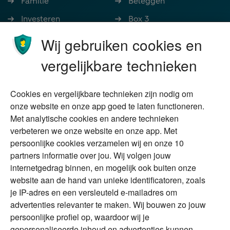
Familie
Beleggen
Investeren
Box 3
Ondernemen
Bedrijfsoverdracht
Wij gebruiken cookies en
Stoppen met werken
Nalatenschap
vergelijkbare technieken
Wonen
Schenken
Cookies en vergelijkbare technieken zijn nodig om
Over Financial Focus
Duurzaam
onze website en onze app goed te laten functioneren.
Met analytische cookies en andere technieken
Vermogensplanning
Specialisten
verbeteren we onze website en onze app. Met
Tweede huis in
Financial Focus
persoonlijke cookies verzamelen wij en onze 10
buitenland
magazine
partners informatie over jou. Wij volgen jouw
DGA
internetgedrag binnen, en mogelijk ook buiten onze
The Exit Years
website aan de hand van unieke identificatoren, zoals
Erfenis
Contact
je IP-adres en een versleuteld e-mailadres om
advertenties relevanter te maken. Wij bouwen zo jouw
persoonlijke profiel op, waardoor wij je
Alles voor en over vermogenden.
gepersonaliseerde inhoud en advertenties kunnen