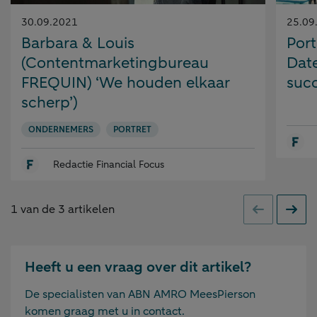
Gepubliceerd
Gepubl
30.09.2021
25.09
op:
op:
Barbara & Louis
Port
(Contentmarketingbureau
Dat
FREQUIN) ‘We houden elkaar
suc
scherp’)
ONDERNEMERS
PORTRET
Redactie Financial Focus
1
van de
3
artikelen
Vorige
Volge
Heeft u een vraag over dit artikel?
De specialisten van ABN AMRO MeesPierson
komen graag met u in contact.