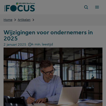
Direct
naar
content
Wijzigingen
Home
Artikelen
voor
ondernemers
Wijzigingen voor ondernemers in
in
2025
2025
4 min. leestijd
2 januari 2025
Gepubliceerd op: