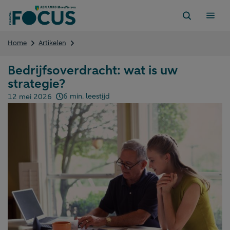
Direct
naar
content
Bedrijfsoverdracht:
Home
Artikelen
wat
is
Bedrijfsoverdracht: wat is uw
uw
strategie?
strategie?
6 min. leestijd
12 mei 2026
Gepubliceerd op: