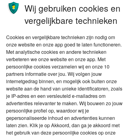
Ondernemen
Bedrijfsoverdracht
Wij gebruiken cookies en
Stoppen met werken
Nalatenschap
vergelijkbare technieken
Wonen
Schenken
Cookies en vergelijkbare technieken zijn nodig om
Over Financial Focus
Duurzaam
onze website en onze app goed te laten functioneren.
Met analytische cookies en andere technieken
Vermogensplanning
Specialisten
verbeteren we onze website en onze app. Met
Tweede huis in
Financial Focus
persoonlijke cookies verzamelen wij en onze 10
buitenland
magazine
partners informatie over jou. Wij volgen jouw
DGA
internetgedrag binnen, en mogelijk ook buiten onze
The Exit Years
website aan de hand van unieke identificatoren, zoals
Erfenis
Contact
je IP-adres en een versleuteld e-mailadres om
advertenties relevanter te maken. Wij bouwen zo jouw
persoonlijke profiel op, waardoor wij je
Alles voor en over vermogenden.
gepersonaliseerde inhoud en advertenties kunnen
laten zien. Klik je op Akkoord, dan ga je akkoord met
het gebruik van deze persoonlijke cookies op onze