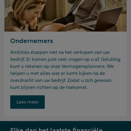
Ondernemers
Ambities stoppen niet na het verkopen van uw
bedrijf. Er komen juist veel vragen op u af. Gelukkig
kunt u rekenen op onze Vermogensplanners. We
helpen u met alles wat er komt kijken na de
overdracht van uw bedrijf. Zodat u zich gewoon
kunt blijven richten op de toekomst.
Opent
Lees meer
link
in
nieuwe
Elke dag het laatste financiële
tab