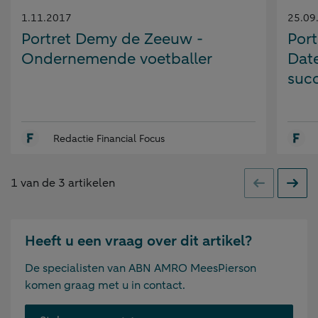
Gepubliceerd
Gepubl
1.11.2017
25.09
op:
op:
Portret Demy de Zeeuw -
Port
Ondernemende voetballer
Dat
suc
Redactie Financial Focus
1
van de
3
artikelen
Vorige
Volge
Heeft u een vraag over dit artikel?
De specialisten van ABN AMRO MeesPierson
komen graag met u in contact.