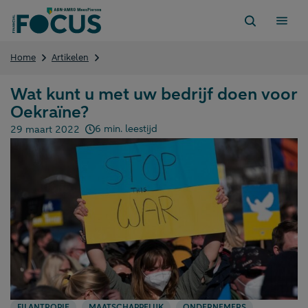
Direct
naar
content
Wat
Home
Artikelen
kunt
u
Wat kunt u met uw bedrijf doen voor
met
Oekraïne?
uw
bedrijf
6 min. leestijd
29 maart 2022
doen
Gepubliceerd op:
voor
Oekraïne?
FILANTROPIE
MAATSCHAPPELIJK
ONDERNEMERS