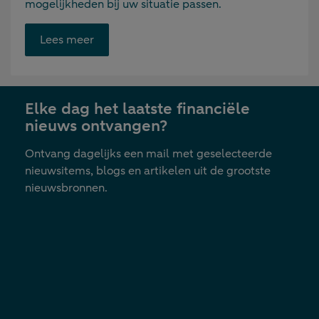
mogelijkheden bij uw situatie passen.
Opent
Lees meer
link
in
nieuwe
Elke dag het laatste financiële
tab
nieuws ontvangen?
Ontvang dagelijks een mail met geselecteerde
nieuwsitems, blogs en artikelen uit de grootste
nieuwsbronnen.