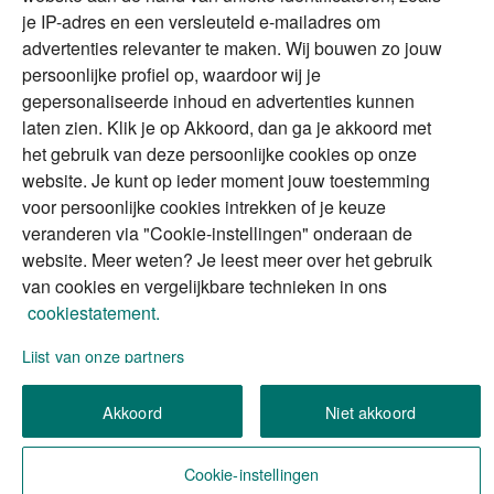
Erfenis
Contact
je IP-adres en een versleuteld e-mailadres om
advertenties relevanter te maken. Wij bouwen zo jouw
persoonlijke profiel op, waardoor wij je
Alles voor en over vermogenden.
gepersonaliseerde inhoud en advertenties kunnen
laten zien. Klik je op Akkoord, dan ga je akkoord met
het gebruik van deze persoonlijke cookies op onze
website. Je kunt op ieder moment jouw toestemming
Over ABN AMRO
Veiligheid
Privacy & Cookies
voor persoonlijke cookies intrekken of je keuze
veranderen via "Cookie-instellingen" onderaan de
Toegankelijkheid
Disclaimer
RSS
website. Meer weten? Je leest meer over het gebruik
van cookies en vergelijkbare technieken in ons
cookiestatement.
Lijst van onze partners
We gebruiken de persoonlijke informatie die u
Akkoord
Niet akkoord
invult, om uw verzoek (of aanvraag) te verwerken.
Wilt u meer weten over hoe we omgaan met uw
persoonlijke informatie?
Lees meer in ons privacy
Cookie-instellingen
statement
.