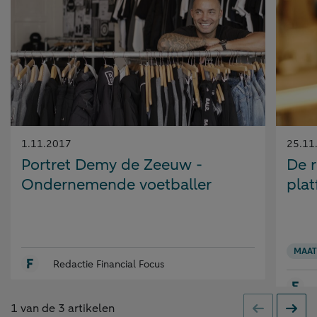
Gepubliceerd
Gepubl
1.11.2017
25.11
op:
op:
Portret Demy de Zeeuw -
De r
Ondernemende voetballer
plat
MAAT
Redactie Financial Focus
1
van de
3
artikelen
Vorige
Volge