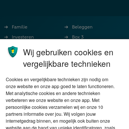
Familie
Beleggen
Investeren
Box 3
Ondernemen
Bedrijfsoverdracht
Wij gebruiken cookies en
Stoppen met werken
Nalatenschap
vergelijkbare technieken
Wonen
Schenken
Cookies en vergelijkbare technieken zijn nodig om
Over Financial Focus
Duurzaam
onze website en onze app goed te laten functioneren.
Met analytische cookies en andere technieken
Vermogensplanning
Specialisten
verbeteren we onze website en onze app. Met
Tweede huis in
Financial Focus
persoonlijke cookies verzamelen wij en onze 10
buitenland
magazine
partners informatie over jou. Wij volgen jouw
DGA
internetgedrag binnen, en mogelijk ook buiten onze
The Exit Years
website aan de hand van unieke identificatoren, zoals