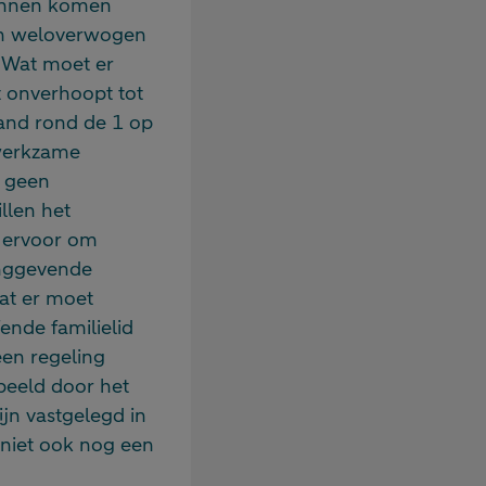
 kunnen komen
een weloverwogen
 Wat moet er
t onverhoopt tot
rland rond de 1 op
f werkzame
s geen
llen het
n ervoor om
dinggevende
wat er moet
ende familielid
een regeling
rbeeld door het
ijn vastgelegd in
 niet ook nog een