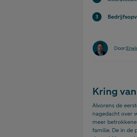
Bedrijfsopv
Door:
Erwi
Kring va
Alvorens de eerst
nagedacht over w
meer betrokkenen
familie. De in de