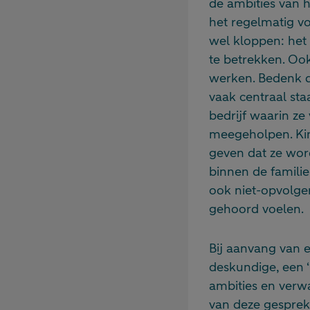
de ambities van h
het regelmatig v
wel kloppen: het 
te betrekken. Ook 
werken. Bedenk da
vaak centraal sta
bedrijf waarin ze
meegeholpen. Kin
geven dat ze word
binnen de familie
ook niet-opvolger
gehoord voelen.
Bij aanvang van e
deskundige, een 
ambities en verw
van deze gesprek