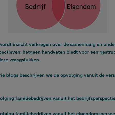
ordt inzicht verkregen over de samenhang en onderl
pectieven, hetgeen handvaten biedt voor een gestru
deze vraagstukken.
rie blogs beschrijven we de opvolging vanuit de ver
olging familiebedrijven vanuit het bedrijfsperspecti
volging familiebedrijven vanuit het eigendomsperspe