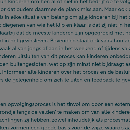
un kinderen om hen al of niet in het bedrijf op te vol
oor dat ouders daarmee de plank misslaan. Maar ook
is in elke situatie van belang om
alle
kinderen bij het
diegenen van wie het klip en klaar is dat zij niet in he
arbij dat de meeste kinderen zijn opgegroeid met het
at in het gezinsleven. Bovendien staat ook vaak hun 
 vaak al van jongs af aan in het weekend of tijdens v
deren uitsluiten van dit proces kan kinderen onbedo
en buitengesloten, wat op zijn minst niet bijdraagt 
. Informeer alle kinderen over het proces en de beslu
s de gelegenheid om zich te uiten en feedback te gev
en opvolgingsproces is het zinvol om door een externe,
‘rondje langs de velden’ te maken om van alle kinder
achtingen zij hebben, zowel inhoudelijk als procesmat
ken vormen een goede basis voor de wijze waarop a