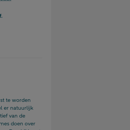
f.
rst te worden
 er natuurlijk
tief van de
names doen over