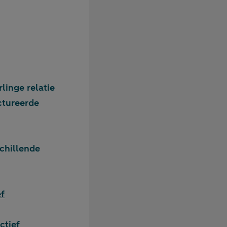
inge relatie
ctureerde
schillende
ef
ctief