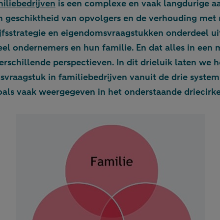
iliebedrijven
is een complexe en vaak langdurige a
n geschiktheid van opvolgers en de verhouding met n
fsstrategie en eigendomsvraagstukken onderdeel ui
eel ondernemers en hun familie. En dat alles in een 
verschillende perspectieven. In dit drieluik laten we h
svraagstuk in familiebedrijven vanuit de drie system
oals vaak weergegeven in het onderstaande driecirk