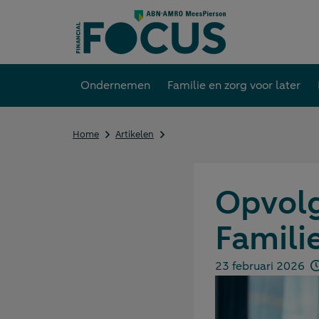
Direct
naar
content
Ondernemen
Familie en zorg voor later
Opvolging
Home
Artikelen
in
het
familiebedrijf
-
Opvolgi
Familie
Famili
23 februari 2026
Gepubliceerd op: