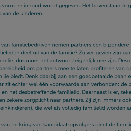
 vorm en inhoud wordt gegeven. Het bovenstaande g
s van de kinderen.
f van familiebedrijven nemen partners een bijzondere 
lieleden deel uit van de familie? Zuiver gezien zijn pa
milie, dus moet het antwoord eigenlijk nee zijn. Des
bereidheid om partners mee te laten profiteren van d
milie biedt. Denk daarbij aan een goedbetaalde baan 
aar zit echter wel één voorwaarde aan verbonden: de b
 en het desbetreffende familielid. Daarnaast is er, zeke
een zekere zorgplicht naar partners. Zij zijn immers oo
inkind(eren), die wel als volledig familielid worden 
n van de kring van kandidaat-opvolgers dient de familie