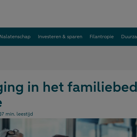
Nalatenschap
Investeren & sparen
Filantropie
Duurz
ng in het familiebedr
e
7 min. leestijd