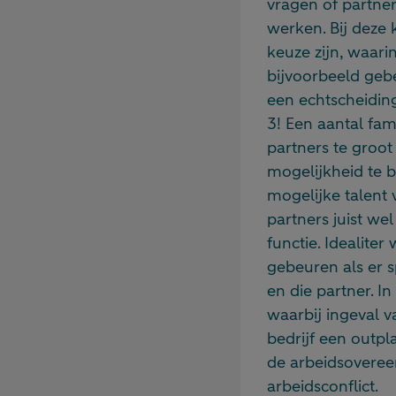
vragen of partner
werken. Bij deze
keuze zijn, waar
bijvoorbeeld geb
een echtscheiding
3! Een aantal fami
partners te groot 
mogelijkheid te b
mogelijke talent 
partners juist wel
functie. Idealite
gebeuren als er s
en die partner. I
waarbij ingeval v
bedrijf een outpl
de arbeidsoveree
arbeidsconflict.