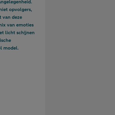
angelegenheid.
iet opvolgers,
t van deze
mix van emoties
et licht schijnen
ische
el model.