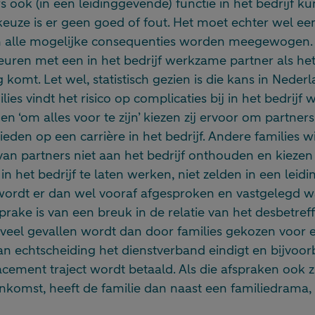
s ook (in een leidinggevende) functie in het bedrijf
 keuze is er geen goed of fout. Het moet echter wel 
in alle mogelijke consequenties worden meegewogen.
euren met een in het bedrijf werkzame partner als he
 komt. Let wel, statistisch gezien is die kans in Nede
lies vindt het risico op complicaties bij in het bedrij
en ‘om alles voor te zijn’ kiezen zij ervoor om partner
ieden op een carrière in het bedrijf. Andere families wi
van partners niet aan het bedrijf onthouden en kieze
 in het bedrijf te laten werken, niet zelden in een lei
r wordt er dan wel vooraf afgesproken en vastgelegd 
prake is van een breuk in de relatie van het desbetreff
n veel gevallen wordt dan door families gekozen voor 
an echtscheiding het dienstverband eindigt en bijvoo
acement traject wordt betaald. Als die afspraken ook z
nkomst, heeft de familie dan naast een familiedrama,