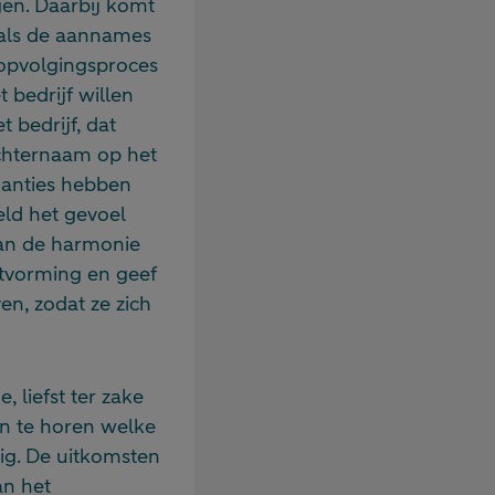
gen. Daarbij komt
 als de aannames
 opvolgingsproces
t bedrijf willen
 bedrijf, dat
achternaam op het
akanties hebben
eld het gevoel
aan de harmonie
itvorming en geef
en, zodat ze zich
 liefst ter zake
en te horen welke
ig. De uitkomsten
an het