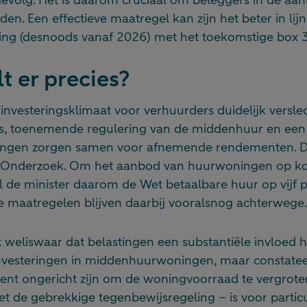
en. Een effectieve maatregel kan zijn het beter in li
ing (desnoods vanaf 2026) met het toekomstige box 3-
t er precies?
 investeringsklimaat voor verhuurders duidelijk versle
s, toenemende regulering van de middenhuur en een 
gingen zorgen samen voor afnemende rendementen. D
Onderzoek. Om het aanbod van huurwoningen op kor
l de minister daarom de Wet betaalbare huur op vijf 
le maatregelen blijven daarbij vooralsnog achterwege.
 weliswaar dat belastingen een substantiële invloed 
vesteringen in middenhuurwoningen, maar constateert
ument ongericht zijn om de woningvoorraad te vergrote
et de gebrekkige tegenbewijsregeling – is voor particu