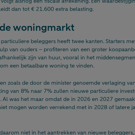
volgt alsnog een fiscale afrekening. Een waardestijgi
eidt dan tot € 21.600 extra belasting.
p de woningmarkt
particuliere beleggers heeft twee kanten. Starters m
hulp van ouders – profiteren van een groter koopaan
fhankelijk zijn van huur, vooral in het middensegmen
r om een betaalbare woning te vinden.
len zoals de door de minister genoemde verlaging va
ing van 8% naar 7% zullen nieuwe particuliere invest
n. Al was het maar omdat de in 2026 en 2027 gemaak
iet mogen worden verrekend met in 2028 of latere j
 daarom niet in het aantrekken van nieuwe beleggers,