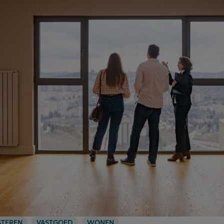
STEREN
VASTGOED
WONEN