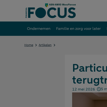
Direct
naar
content
Ondernemen
Familie en zorg voor later
Particuliere
Home
Artikelen
beleggers
blijven
zich
terugtrekken,
Particu
huurder
blijft
terugtr
achter
5 m
12 mei 2026
Gepubliceerd op: