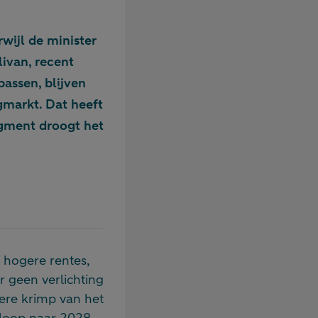
wijl de minister
ivan, recent
assen, blijven
gmarkt. Dat heeft
egment droogt het
f hogere rentes,
r geen verlichting
dere krimp van het
nloop naar 2028