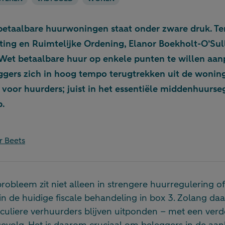
etaalbare huurwoningen staat onder zware druk. Ter
ting en Ruimtelijke Ordening, Elanor Boekholt-O’Sull
et betaalbare huur op enkele punten te willen aanp
eggers zich in hoog tempo terugtrekken uit de wonin
 voor huurders; juist in het essentiële middenhuurs
p.
r Beets
robleem zit niet alleen in strengere huurregulering o
n de huidige fiscale behandeling in box 3. Zolang daa
iculiere verhuurders blijven uitponden – met een ver
evolg. Het is daarom cruciaal om beleggers in de aa