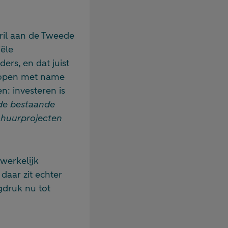
pril aan de Tweede
iële
rs, en dat juist
rkopen met name
: investeren is
 de bestaande
nhuurprojecten
werkelijk
daar zit echter
ngdruk nu tot