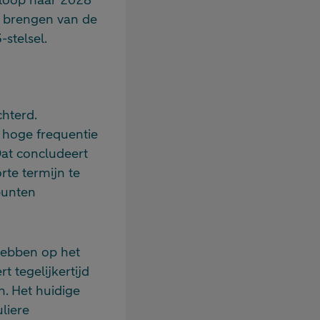
jn brengen van de
stelsel.
chterd.
hoge frequentie
at concludeert
te termijn te
punten
hebben op het
 tegelijkertijd
n. Het huidige
liere