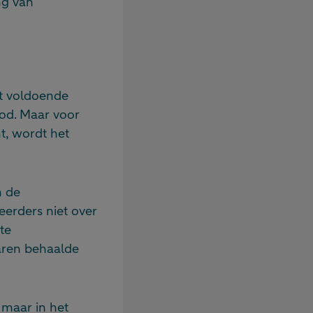
ng van
et voldoende
bod. Maar voor
t, wordt het
n de
eerders niet over
te
aren behaalde
 maar in het