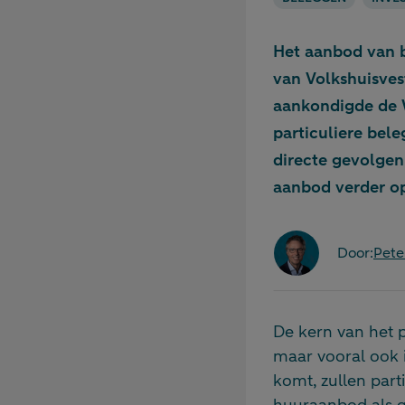
Het aanbod van b
van Volkshuisves
aankondigde de W
particuliere bel
directe gevolgen
aanbod verder o
Door:
Pete
De kern van het p
maar vooral ook i
komt, zullen part
huuraanbod als g