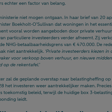
s echter een factor van belang.
inisterie niet mogen ontgaan. In haar brief van 20 a
nister Boekholt-O’Sullivan dat woningen in het essent
t vooral worden aangeboden door private verhuurde
an particuliere investeerders verder afneemt. Zij ve
e NHG-betaalbaarheidsgrens van € 470.000. De reden
k niet aantrekkelijk.
‘Private investeerders kiezen in
vaker voor verkoop boven verhuur, en nieuwe midde
 op de rekentafel.’
er zal de geplande overstap naar belastingheffing op 
 het investeren weer aantrekkelijker maken. Precies 
 is toekomstig beleid, terwijl de huidige box 3-belasti
ponding leidt.