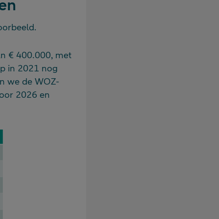
ken
oorbeeld.
an € 400.000, met
op in 2021 nog
den we de WOZ-
Voor 2026 en