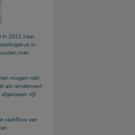
0 in 2021 naar
lastingdruk in
gehouden met
sten mogen niet
él als rendement
 afgelopen vijf
ve cashflow van
van