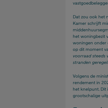
vastgoedbelegger
Dat zou ook het m
Kamer schrijft mi
middenhuursegmen
het woningbezit v
woningen onder d
op dit moment vaa
voorraad steeds 
stranden geregeld
Volgens de minist
rendement in 2028
het knelpunt. Dit
grootschalige uit