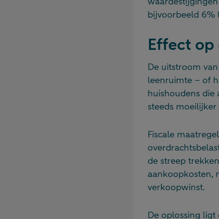
waardestijgingen 
bijvoorbeeld 6% l
Effect o
De uitstroom van 
leenruimte – of 
huishoudens die a
steeds moeilijke
Fiscale maatrege
overdrachtsbelast
de streep trekke
aankoopkosten, n
verkoopwinst.
De oplossing ligt