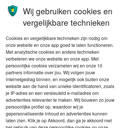
Ondernemen
Bedrijfsoverdracht
Wij gebruiken cookies en
Stoppen met werken
Nalatenschap
vergelijkbare technieken
Wonen
Schenken
Cookies en vergelijkbare technieken zijn nodig om
Over Financial Focus
Duurzaam
onze website en onze app goed te laten functioneren.
Met analytische cookies en andere technieken
Vermogensplanning
Specialisten
verbeteren we onze website en onze app. Met
Tweede huis in
Financial Focus
persoonlijke cookies verzamelen wij en onze 10
buitenland
magazine
partners informatie over jou. Wij volgen jouw
DGA
internetgedrag binnen, en mogelijk ook buiten onze
The Exit Years
website aan de hand van unieke identificatoren, zoals
Erfenis
Contact
je IP-adres en een versleuteld e-mailadres om
advertenties relevanter te maken. Wij bouwen zo jouw
persoonlijke profiel op, waardoor wij je
Alles voor en over vermogenden.
gepersonaliseerde inhoud en advertenties kunnen
laten zien. Klik je op Akkoord, dan ga je akkoord met
het gebruik van deze persoonlijke cookies op onze