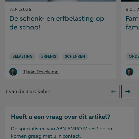
Gepubliceerd
Gepubl
7.04.2026
8.01.
op:
op:
De schenk- en erfbelasting op
Fami
de schop!
fami
BELASTING
ERFENIS
SCHENKEN
OND
Tjarko Denekamp
1
van de
3
artikelen
Vorige
Volge
Heeft u een vraag over dit artikel?
De specialisten van ABN AMRO MeesPierson
komen graag met u in contact.