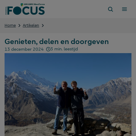
Direct
naar
content
Genieten,
Home
Artikelen
delen
en
Genieten, delen en doorgeven
doorgeven
3 min. leestijd
13 december 2024
Gepubliceerd op: