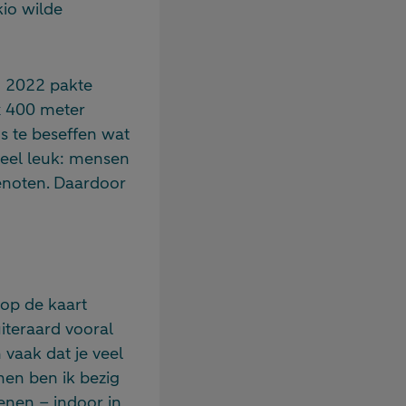
kio wilde
n 2022 pakte
x 400 meter
s te beseffen wat
 Heel leuk: mensen
enoten. Daardoor
 op de kaart
uiteraard vooral
vaak dat je veel
inen ben ik bezig
enen – indoor in