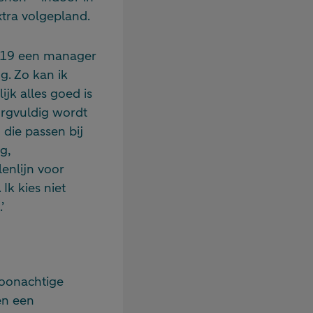
tra volgepland.
 2019 een manager
g. Zo kan ik
jk alles goed is
orgvuldig wordt
die passen bij
g,
enlijn voor
Ik kies niet
’
woonachtige
en een