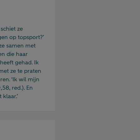
schiet ze
gen op topsport?’
t ze samen met
en die haar
heeft gehad. Ik
met ze te praten
en. ‘Ik wil mijn
58, red.). En
klaar.’