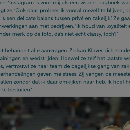
er. ‘Instagram is voor mij als een visueel dagboek waar
gt ze. ‘Ook daar probeer ik vooral mezelf te blijven, o
s een delicate balans tussen privé en zakelijk.’ Ze gaa
erkingen aan met bedrijven. ‘Ik houd van loyaliteit en
der merk op de foto, da’s niet echt classy, toch?’
behandelt alle aanvragen. Zo kan Klaver zich zonder
rainingen en wedstrijden. Hoewel ze zelf het laatste wo
s, vertrouwt ze haar team de dagelijkse gang van zaken
rhandelingen geven me stress. Zij vangen de meeste
vallen zonder dat ik daar omkijken naar heb. Ik hoef ho
te besluiten.’