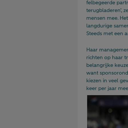
felbegeerde partn
terugbladeren’, ze
mensen mee. Het i
langdurige samenw
Steeds met een an
Haar management 
richten op haar t
belangrijke keuze
want sponsoronde
kiezen in veel ge
keer per jaar mee 