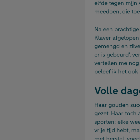
elfde tegen mijn 
meedoen, die to
Na een prachtige
Klaver afgelopen
gemengd en zilve
er is gebeurd’, ve
vertellen me nog
beleef ik het ook
Volle da
Haar gouden succe
gezet. Haar toch 
sporten: elke wee
vrije tijd hebt, m
met herstel, voed