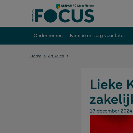
Direct
naar
content
Ondernemen
Familie en zorg voor later
Lieke
Home
Artikelen
Klaver:
gouden
atleet,
zakelijk
Lieke 
topmerk
zakeli
17 december 2024
Gepubliceerd op: