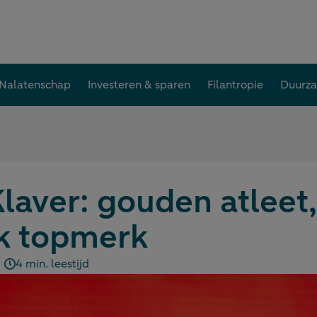
Nalatenschap
Investeren & sparen
Filantropie
Duurz
Klaver: gouden atleet,
jk topmerk
4 min. leestijd