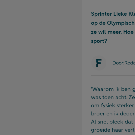
Sprinter Lieke Kl
op de Olympische 
ze wil meer. Hoe
sport?
Door:
Reda
'Waarom ik ben g
was toen acht. Zel
om fysiek sterker
broer en ik deden 
Al snel bleek da
groeide haar vert