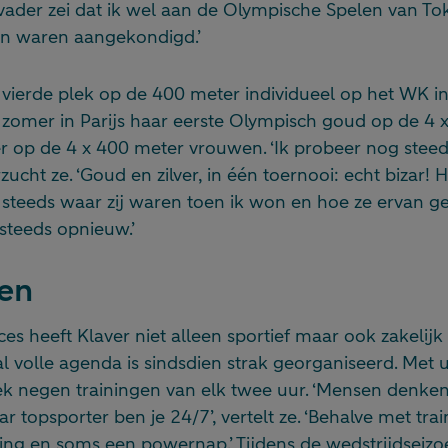
vader zei dat ik wel aan de Olympische Spelen van To
en waren aangekondigd.’
 vierde plek op de 400 meter individueel op het WK i
 zomer in Parijs haar eerste Olympisch goud op de 4 
r op de 4 x 400 meter vrouwen. ‘Ik probeer nog steed
rzucht ze. ‘Goud en zilver, in één toernooi: echt bizar!
 steeds waar zij waren toen ik won en hoe ze ervan g
 steeds opnieuw.’
gen
s heeft Klaver niet alleen sportief maar ook zakelijk
al volle agenda is sindsdien strak georganiseerd. Met 
k negen trainingen van elk twee uur. ‘Mensen denken 
aar topsporter ben je 24/7’, vertelt ze. ‘Behalve met tra
ing en soms een powernap.’ Tijdens de wedstrijdseizo