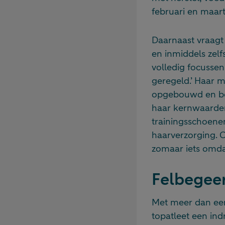
februari en maar
Daarnaast vraagt
en inmiddels zelf
volledig focussen
geregeld.’ Haar 
opgebouwd en bew
haar kernwaarden 
trainingsschoenen
haarverzorging. O
zomaar iets omdat
Felbegee
Met meer dan een
topatleet een in