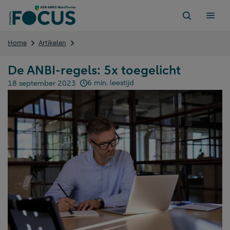
Direct
naar
content
De
Home
Artikelen
ANBI-
regels:
De ANBI-regels: 5x toegelicht
5x
toegelicht
6 min. leestijd
18 september 2023
Gepubliceerd op: