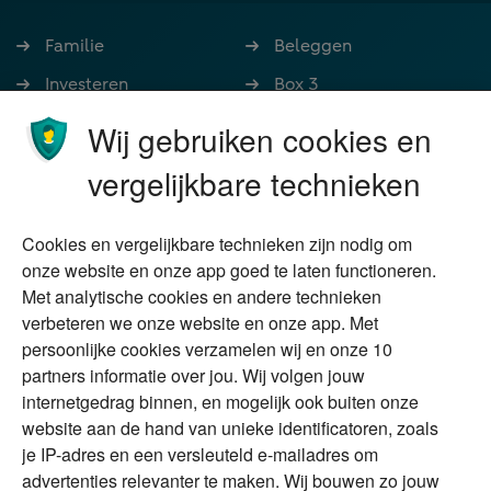
Familie
Beleggen
Investeren
Box 3
Ondernemen
Bedrijfsoverdracht
Wij gebruiken cookies en
Stoppen met werken
Nalatenschap
vergelijkbare technieken
Wonen
Schenken
Cookies en vergelijkbare technieken zijn nodig om
Over Financial Focus
Duurzaam
onze website en onze app goed te laten functioneren.
Met analytische cookies en andere technieken
Vermogensplanning
Specialisten
verbeteren we onze website en onze app. Met
Tweede huis in
Financial Focus
persoonlijke cookies verzamelen wij en onze 10
buitenland
magazine
partners informatie over jou. Wij volgen jouw
DGA
internetgedrag binnen, en mogelijk ook buiten onze
The Exit Years
website aan de hand van unieke identificatoren, zoals
Erfenis
Contact
je IP-adres en een versleuteld e-mailadres om
advertenties relevanter te maken. Wij bouwen zo jouw