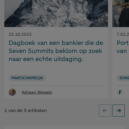
Gepubliceerd
Gepubl
23.10.2025
7.01.
op:
op:
Dagboek van een bankier die de
Port
Seven Summits beklom op zoek
van
naar een echte uitdaging.
MAATSCHAPPELIJK
ZOR
Adriaan Wessels
1
van de
3
artikelen
Vorige
Volge