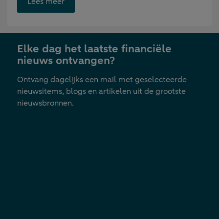
Opent
Lees meer
link
in
nieuwe
Elke dag het laatste financiële
tab
nieuws ontvangen?
Ontvang dagelijks een mail met geselecteerde
nieuwsitems, blogs en artikelen uit de grootste
nieuwsbronnen.