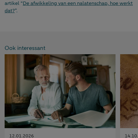
artikel “
De afwikkeling van een nalatenschap, hoe werkt
dat?
”.
Ook interessant
Gepubliceerd
Gepubl
12.01.2026
14.10