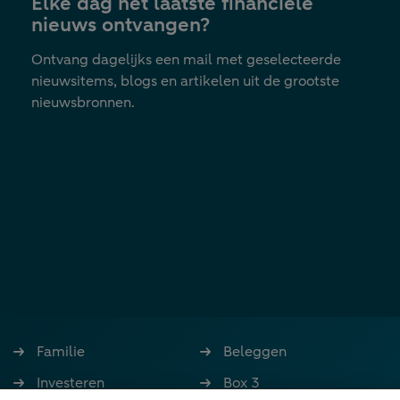
Elke dag het laatste financiële
tab
nieuws ontvangen?
Ontvang dagelijks een mail met geselecteerde
nieuwsitems, blogs en artikelen uit de grootste
nieuwsbronnen.
Familie
Beleggen
Investeren
Box 3