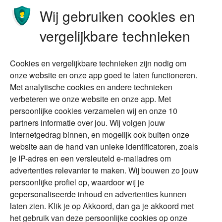
Ondernemen
Bedrijfsoverdracht
Wij gebruiken cookies en
Stoppen met werken
Nalatenschap
vergelijkbare technieken
Wonen
Schenken
Cookies en vergelijkbare technieken zijn nodig om
Over Financial Focus
Duurzaam
onze website en onze app goed te laten functioneren.
Met analytische cookies en andere technieken
Vermogensplanning
Specialisten
verbeteren we onze website en onze app. Met
Tweede huis in
Financial Focus
persoonlijke cookies verzamelen wij en onze 10
buitenland
magazine
partners informatie over jou. Wij volgen jouw
DGA
internetgedrag binnen, en mogelijk ook buiten onze
The Exit Years
website aan de hand van unieke identificatoren, zoals
Erfenis
Contact
je IP-adres en een versleuteld e-mailadres om
advertenties relevanter te maken. Wij bouwen zo jouw
persoonlijke profiel op, waardoor wij je
Alles voor en over vermogenden.
gepersonaliseerde inhoud en advertenties kunnen
laten zien. Klik je op Akkoord, dan ga je akkoord met
het gebruik van deze persoonlijke cookies op onze