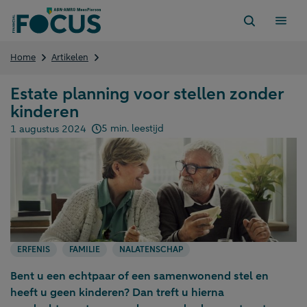
Direct
naar
content
Estate
Home
Artikelen
planning
voor
Estate planning voor stellen zonder
stellen
kinderen
zonder
kinderen
5 min. leestijd
1 augustus 2024
Gepubliceerd op:
ERFENIS
FAMILIE
NALATENSCHAP
Bent u een echtpaar of een samenwonend stel en
heeft u geen kinderen? Dan treft u hierna