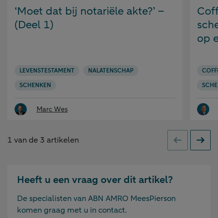
op:
op:
‘Moet dat bij notariële akte?’ –
Cof
(Deel 1)
sch
op e
LEVENSTESTAMENT
NALATENSCHAP
COFF
SCHENKEN
SCHE
Marc Wes
1
van de
3
artikelen
Vorige
Volge
Heeft u een vraag over dit artikel?
De specialisten van ABN AMRO MeesPierson
komen graag met u in contact.