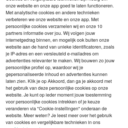
Over Financial Focus
Duurzaam
onze website en onze app goed te laten functioneren.
Met analytische cookies en andere technieken
Vermogensplanning
Specialisten
verbeteren we onze website en onze app. Met
Tweede huis in
Financial Focus
persoonlijke cookies verzamelen wij en onze 10
buitenland
magazine
partners informatie over jou. Wij volgen jouw
DGA
internetgedrag binnen, en mogelijk ook buiten onze
The Exit Years
website aan de hand van unieke identificatoren, zoals
Erfenis
Contact
je IP-adres en een versleuteld e-mailadres om
advertenties relevanter te maken. Wij bouwen zo jouw
persoonlijke profiel op, waardoor wij je
Alles voor en over vermogenden.
gepersonaliseerde inhoud en advertenties kunnen
laten zien. Klik je op Akkoord, dan ga je akkoord met
het gebruik van deze persoonlijke cookies op onze
website. Je kunt op ieder moment jouw toestemming
Over ABN AMRO
Veiligheid
Privacy & Cookies
voor persoonlijke cookies intrekken of je keuze
veranderen via "Cookie-instellingen" onderaan de
Toegankelijkheid
Disclaimer
RSS
website. Meer weten? Je leest meer over het gebruik
van cookies en vergelijkbare technieken in ons