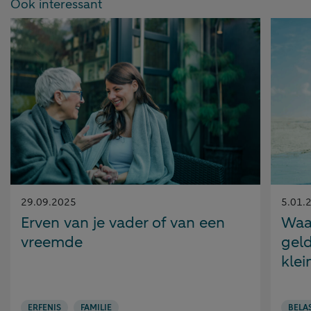
Ook interessant
Gepubliceerd
Gepubl
29.09.2025
5.01.
op:
op:
Erven van je vader of van een
Waar
vreemde
gel
klei
ERFENIS
FAMILIE
BELA