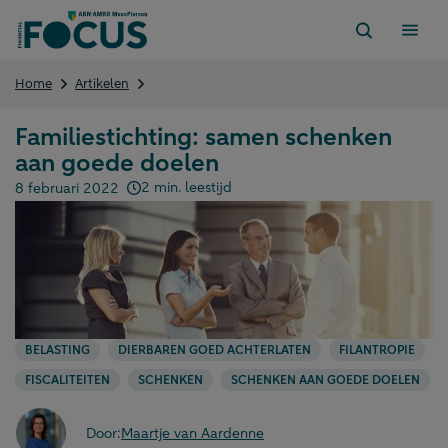
Direct
naar
content
Familiestichting:
Home
Artikelen
samen
schenken
Familiestichting: samen schenken
aan
aan goede doelen
goede
doelen
2 min. leestijd
8 februari 2022
Gepubliceerd op:
BELASTING
DIERBAREN GOED ACHTERLATEN
FILANTROPIE
FISCALITEITEN
SCHENKEN
SCHENKEN AAN GOEDE DOELEN
Door:
Maartje van Aardenne