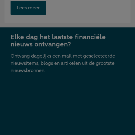
Opent
Lees meer
link
in
nieuwe
Elke dag het laatste financiële
tab
nieuws ontvangen?
Ontvang dagelijks een mail met geselecteerde
nieuwsitems, blogs en artikelen uit de grootste
nieuwsbronnen.