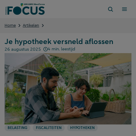
Direct
naar
content
Je
Home
Artikelen
hypotheek
versneld
Je hypotheek versneld aflossen
aflossen
4 min. leestijd
26 augustus 2025
Gepubliceerd op:
BELASTING
FISCALITEITEN
HYPOTHEKEN