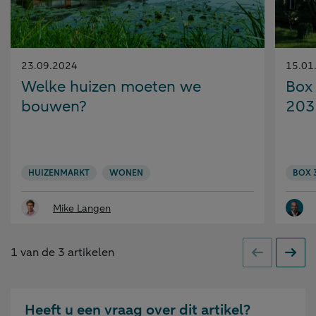
Gepubliceerd
Gepubl
23.09.2024
15.01
op:
op:
Welke huizen moeten we
Box 
bouwen?
2038
HUIZENMARKT
WONEN
BOX 
Mike Langen
1
van de
3
artikelen
Vorige
Volge
Heeft u een vraag over dit artikel?