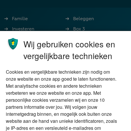
Familie
Beleggen
Investeren
Box 3
Ondernemen
Bedrijfsoverdracht
Wij gebruiken cookies en
Stoppen met werken
Nalatenschap
vergelijkbare technieken
Wonen
Schenken
Cookies en vergelijkbare technieken zijn nodig om
Over Financial Focus
Duurzaam
onze website en onze app goed te laten functioneren.
Met analytische cookies en andere technieken
Vermogensplanning
Specialisten
verbeteren we onze website en onze app. Met
Tweede huis in
Financial Focus
persoonlijke cookies verzamelen wij en onze 10
buitenland
magazine
partners informatie over jou. Wij volgen jouw
DGA
internetgedrag binnen, en mogelijk ook buiten onze
The Exit Years
website aan de hand van unieke identificatoren, zoals
Erfenis
Contact
je IP-adres en een versleuteld e-mailadres om