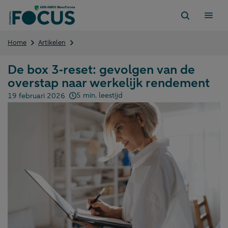
Direct
naar
content
De
Home
Artikelen
box
3‑reset:
De box 3‑reset: gevolgen van de
gevolgen
overstap naar werkelijk rendement
van
de
5 min. leestijd
19 februari 2026
overstap
Gepubliceerd op:
naar
werkelijk
rendement