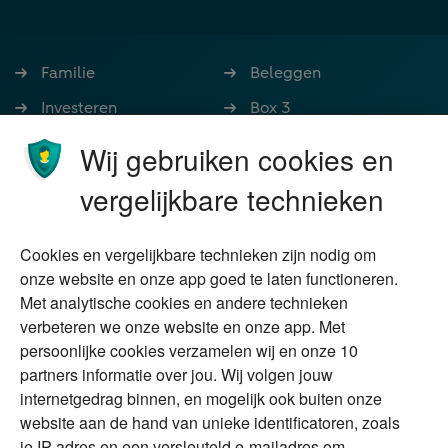
Familie
Beleggen
Investeren
Box 3
Ondernemen
Bedrijfsoverdracht
Wij gebruiken cookies en
Stoppen met werken
Nalatenschap
vergelijkbare technieken
Wonen
Schenken
Cookies en vergelijkbare technieken zijn nodig om
Over Financial Focus
Duurzaam
onze website en onze app goed te laten functioneren.
Met analytische cookies en andere technieken
Vermogensplanning
Specialisten
verbeteren we onze website en onze app. Met
Tweede huis in
Financial Focus
persoonlijke cookies verzamelen wij en onze 10
buitenland
magazine
partners informatie over jou. Wij volgen jouw
DGA
internetgedrag binnen, en mogelijk ook buiten onze
The Exit Years
website aan de hand van unieke identificatoren, zoals
Erfenis
Contact
je IP-adres en een versleuteld e-mailadres om