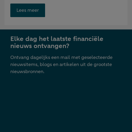
Opent
Lees meer
link
in
nieuwe
Elke dag het laatste financiële
tab
nieuws ontvangen?
Ontvang dagelijks een mail met geselecteerde
nieuwsitems, blogs en artikelen uit de grootste
nieuwsbronnen.