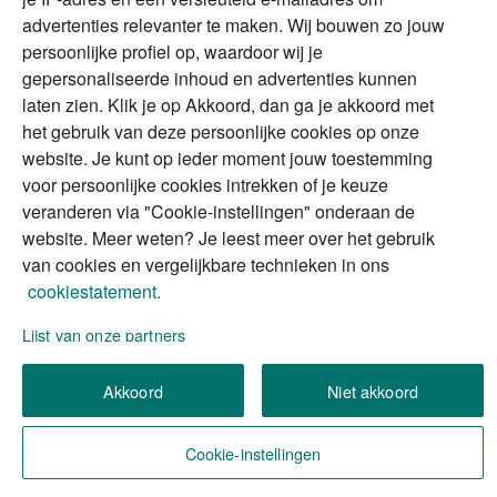
advertenties relevanter te maken. Wij bouwen zo jouw
persoonlijke profiel op, waardoor wij je
Alles voor en over vermogenden.
gepersonaliseerde inhoud en advertenties kunnen
laten zien. Klik je op Akkoord, dan ga je akkoord met
het gebruik van deze persoonlijke cookies op onze
website. Je kunt op ieder moment jouw toestemming
Over ABN AMRO
Veiligheid
Privacy & Cookies
voor persoonlijke cookies intrekken of je keuze
veranderen via "Cookie-instellingen" onderaan de
Toegankelijkheid
Disclaimer
RSS
website. Meer weten? Je leest meer over het gebruik
van cookies en vergelijkbare technieken in ons
cookiestatement.
Lijst van onze partners
We gebruiken de persoonlijke informatie die u
Akkoord
Niet akkoord
invult, om uw verzoek (of aanvraag) te verwerken.
Wilt u meer weten over hoe we omgaan met uw
persoonlijke informatie?
Lees meer in ons privacy
Cookie-instellingen
statement
.