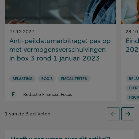
Gepubliceerd
Gepubl
27.12.2022
28.10
op:
op:
Anti-peildatumarbitrage: pas op
Eind
met vermogensverschuivingen
202
in box 3 rond 1 januari 2023
BELASTING
BOX 3
FISCALITEITEN
BELA
DIER
Redactie Financial Focus
FISCA
1
van de
3
artikelen
Vorige
Volge