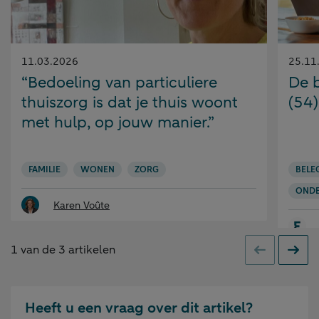
Gepubliceerd
Gepubl
11.03.2026
25.11
op:
op:
“Bedoeling van particuliere
De b
thuiszorg is dat je thuis woont
(54)
met hulp, op jouw manier.”
FAMILIE
WONEN
ZORG
BELE
OND
Karen Voûte
1
van de
3
artikelen
Vorige
Volge
Heeft u een vraag over dit artikel?