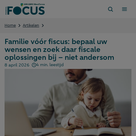
Direct
naar
content
Familie
Home
Artikelen
vóór
fiscus:
Familie vóór fiscus: bepaal uw
bepaal
wensen en zoek daar fiscale
uw
wensen
oplossingen bij – niet andersom
en
4 min. leestijd
8 april 2026
zoek
Gepubliceerd op:
daar
fiscale
oplossingen
bij
–
niet
andersom