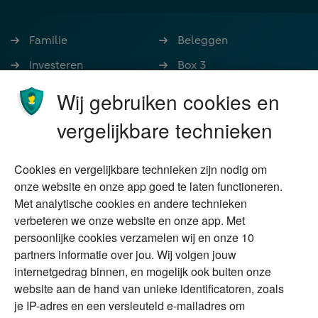
Familie
Beleggen
Investeren
Box 3
Ondernemen
Bedrijfsoverdracht
Wij gebruiken cookies en
Stoppen met werken
Nalatenschap
vergelijkbare technieken
Wonen
Schenken
Cookies en vergelijkbare technieken zijn nodig om
Over Financial Focus
Duurzaam
onze website en onze app goed te laten functioneren.
Met analytische cookies en andere technieken
Vermogensplanning
Specialisten
verbeteren we onze website en onze app. Met
Tweede huis in
Financial Focus
persoonlijke cookies verzamelen wij en onze 10
buitenland
magazine
partners informatie over jou. Wij volgen jouw
DGA
internetgedrag binnen, en mogelijk ook buiten onze
The Exit Years
website aan de hand van unieke identificatoren, zoals
Erfenis
Contact
je IP-adres en een versleuteld e-mailadres om