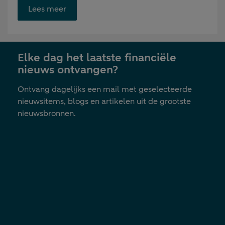
Opent
Lees meer
link
in
nieuwe
Elke dag het laatste financiële
tab
nieuws ontvangen?
Ontvang dagelijks een mail met geselecteerde
nieuwsitems, blogs en artikelen uit de grootste
nieuwsbronnen.