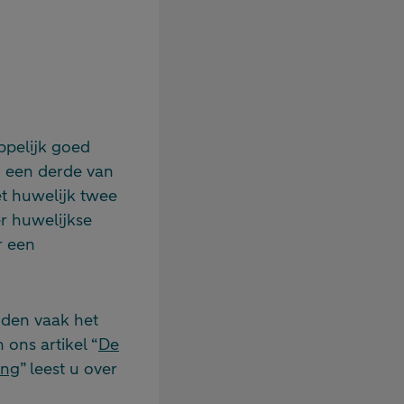
ppelijk goed
ad een derde van
et huwelijk twee
r huwelijkse
r een
ijden vaak het
 ons artikel “
De
ing
” leest u over