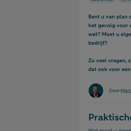
Bent u van plan
het gevolg voor
wet? Moet u eig
bedrijf?
Zo veel vragen, 
dat ook voor een
Door:
Mar
Praktisch
Wat moet u eigenl