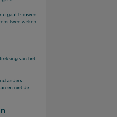
 u gaat trouwen.
stens twee weken
ltrekking van het
and anders
aan en niet de
en