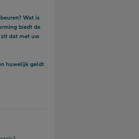
beuren? Wat is
erming biedt de
zit dat met uw
en huwelijk geldt
egels?