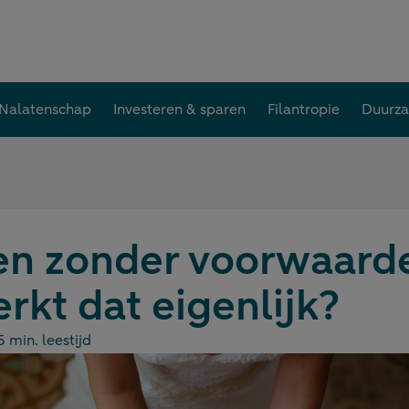
Nalatenschap
Investeren & sparen
Filantropie
Duurz
n zonder voorwaard
rkt dat eigenlijk?
5 min. leestijd