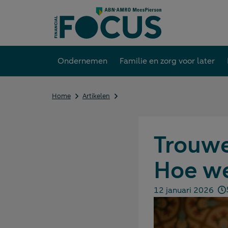
Direct
naar
content
Ondernemen
Familie en zorg voor later
Trouwen
Home
Artikelen
zonder
voorwaarden.
Hoe
werkt
Trouwe
dat
eigenlijk?
Hoe we
12 januari 2026
Gepubliceerd op: