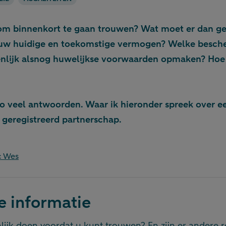
 om binnenkort te gaan trouwen? Wat moet er dan ge
 uw huidige en toekomstige vermogen? Welke besch
enlijk alsnog huwelijkse voorwaarden opmaken? Hoe 
zo veel antwoorden. Waar ik hieronder spreek over e
 geregistreerd partnerschap.
c Wes
e informatie
ijk doen voordat u kunt trouwen? En zijn er andere r