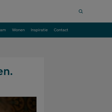
aam
Wonen
Inspiratie
Contact
en.