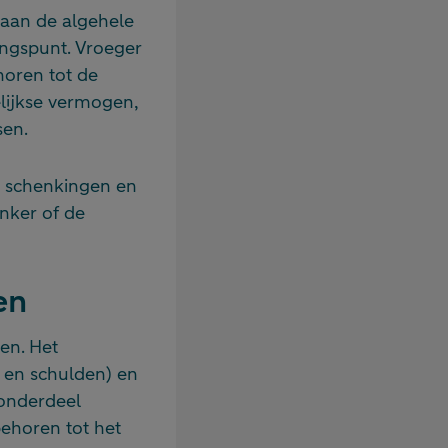
aan de algehele
angspunt. Vroeger
horen tot de
ijkse vermogen,
sen.
r schenkingen en
nker of de
en
en. Het
n en schulden) en
 onderdeel
ehoren tot het