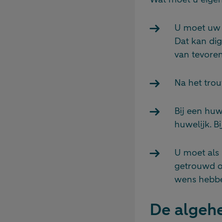
U moet uw 
Dat kan di
van tevoren
Na het tro
Bij een huw
huwelijk. B
U moet als 
getrouwd of
wens hebbe
De algeh