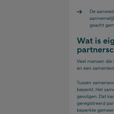
De aanwezig
aannemelij
geacht geme
Wat is eig
partners
Veel mensen die i
en een samenlevi
Tussen samenwon
beperkt. Het same
gevolgen. Dat ka
geregistreerd par
beperkte gemeens