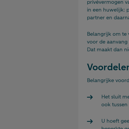
privévermogen va
in een huwelijk:
partner en daar
Belangrijk om te
voor de aanvang
Dat maakt dan nie
Voordele
Belangrijke voord
Het sluit m
ook tussen 
U hoeft gee
beperkte g