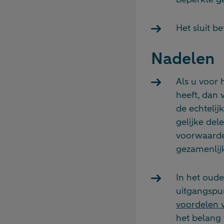
Het sluit b
Nadelen
Als u voor 
heeft, dan 
de echtelij
gelijke del
voorwaarde
gezamenlijk
In het oude
uitgangspunt
voordelen v
het belang 