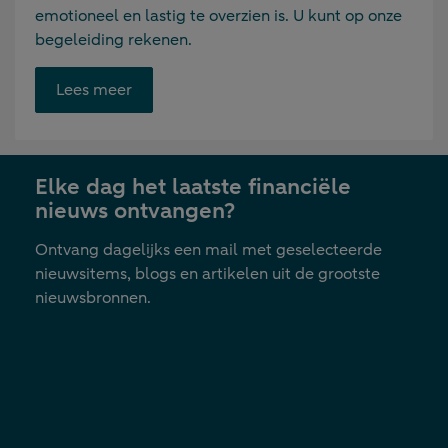
emotioneel en lastig te overzien is. U kunt op onze
begeleiding rekenen.
Opent
Lees meer
link
in
nieuwe
Elke dag het laatste financiële
tab
nieuws ontvangen?
Ontvang dagelijks een mail met geselecteerde
nieuwsitems, blogs en artikelen uit de grootste
nieuwsbronnen.