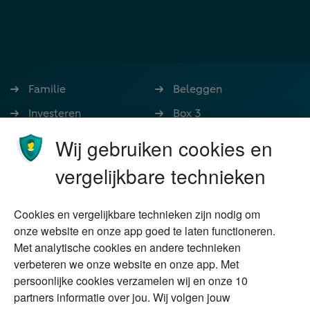
Familie
Beleggen
Investeren
Box 3
Ondernemen
Bedrijfsoverdracht
Wij gebruiken cookies en
Stoppen met werken
Nalatenschap
vergelijkbare technieken
Wonen
Schenken
Cookies en vergelijkbare technieken zijn nodig om
Over Financial Focus
Duurzaam
onze website en onze app goed te laten functioneren.
Met analytische cookies en andere technieken
Vermogensplanning
Specialisten
verbeteren we onze website en onze app. Met
Tweede huis in
Financial Focus
persoonlijke cookies verzamelen wij en onze 10
buitenland
magazine
partners informatie over jou. Wij volgen jouw