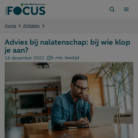
Direct
naar
content
Advies
Home
Artikelen
bij
nalatenschap:
Advies bij nalatenschap: bij wie klop
bij
je aan?
wie
klop
5 min. leestijd
16 december 2021
je
Gepubliceerd op:
aan?