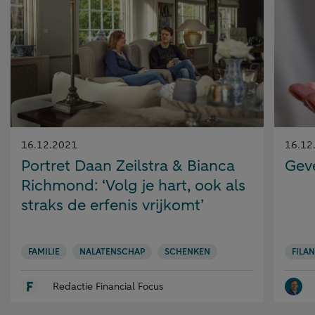
Gepubliceerd
Gepubl
16.12.2021
16.12
op:
op:
Portret Daan Zeilstra & Bianca
Geve
Richmond: ‘Volg je hart, ook als
straks de erfenis vrijkomt’
FAMILIE
NALATENSCHAP
SCHENKEN
FILA
Redactie Financial Focus