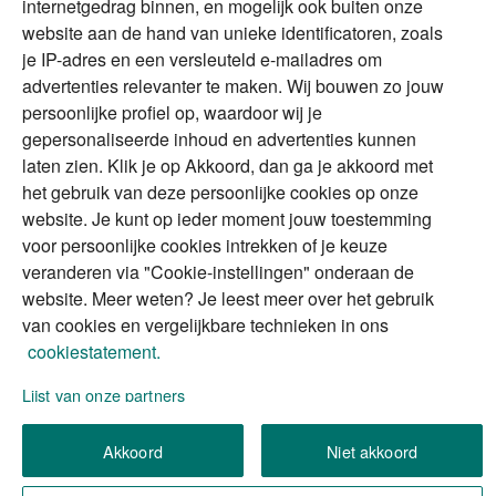
DGA
internetgedrag binnen, en mogelijk ook buiten onze
The Exit Years
website aan de hand van unieke identificatoren, zoals
Erfenis
Contact
je IP-adres en een versleuteld e-mailadres om
advertenties relevanter te maken. Wij bouwen zo jouw
persoonlijke profiel op, waardoor wij je
Alles voor en over vermogenden.
gepersonaliseerde inhoud en advertenties kunnen
laten zien. Klik je op Akkoord, dan ga je akkoord met
het gebruik van deze persoonlijke cookies op onze
website. Je kunt op ieder moment jouw toestemming
Over ABN AMRO
Veiligheid
Privacy & Cookies
voor persoonlijke cookies intrekken of je keuze
veranderen via "Cookie-instellingen" onderaan de
Toegankelijkheid
Disclaimer
RSS
website. Meer weten? Je leest meer over het gebruik
van cookies en vergelijkbare technieken in ons
cookiestatement.
Lijst van onze partners
We gebruiken de persoonlijke informatie die u
Akkoord
Niet akkoord
invult, om uw verzoek (of aanvraag) te verwerken.
Wilt u meer weten over hoe we omgaan met uw