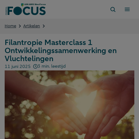
Direct
naar
content
Filantropie
Home
Artikelen
Masterclass
1
Filantropie Masterclass 1
Ontwikkelingssamenwerking
Ontwikkelingssamenwerking en
en
Vluchtelingen
Vluchtelingen
3 min. leestijd
11 juni 2025
Gepubliceerd op: