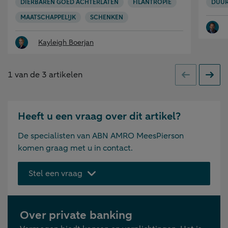
DIERBAREN GOED ACHTERLATEN
FILANTROPIE
DUU
MAATSCHAPPELIJK
SCHENKEN
Kayleigh Boerjan
1
van de
3
artikelen
Vorige
Volge
Heeft u een vraag over dit artikel?
De specialisten van ABN AMRO MeesPierson
komen graag met u in contact.
Stel een vraag
Over private banking