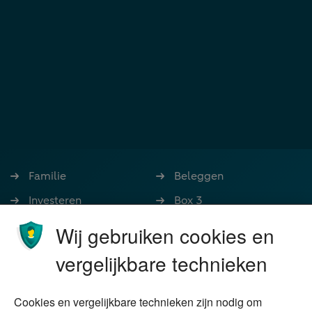
Familie
Beleggen
Investeren
Box 3
Ondernemen
Bedrijfsoverdracht
Wij gebruiken cookies en
Stoppen met werken
Nalatenschap
vergelijkbare technieken
Wonen
Schenken
Cookies en vergelijkbare technieken zijn nodig om
Over Financial Focus
Duurzaam