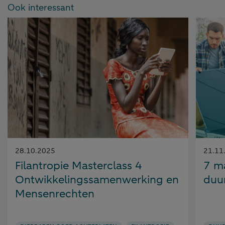
Ook interessant
Gepubliceerd
Gepubl
28.10.2025
21.11
op:
op:
Filantropie Masterclass 4
7 m
Ontwikkelingssamenwerking en
duu
Mensenrechten