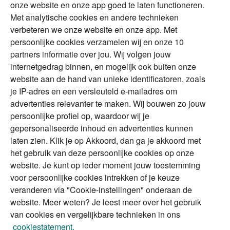
onze website en onze app goed te laten functioneren.
Met analytische cookies en andere technieken
Vermogensplanning
Specialisten
verbeteren we onze website en onze app. Met
Tweede huis in
Financial Focus
persoonlijke cookies verzamelen wij en onze 10
buitenland
magazine
partners informatie over jou. Wij volgen jouw
DGA
internetgedrag binnen, en mogelijk ook buiten onze
The Exit Years
website aan de hand van unieke identificatoren, zoals
Erfenis
Contact
je IP-adres en een versleuteld e-mailadres om
advertenties relevanter te maken. Wij bouwen zo jouw
persoonlijke profiel op, waardoor wij je
Alles voor en over vermogenden.
gepersonaliseerde inhoud en advertenties kunnen
laten zien. Klik je op Akkoord, dan ga je akkoord met
het gebruik van deze persoonlijke cookies op onze
website. Je kunt op ieder moment jouw toestemming
Over ABN AMRO
Veiligheid
Privacy & Cookies
voor persoonlijke cookies intrekken of je keuze
veranderen via "Cookie-instellingen" onderaan de
Toegankelijkheid
Disclaimer
RSS
website. Meer weten? Je leest meer over het gebruik
van cookies en vergelijkbare technieken in ons
cookiestatement.