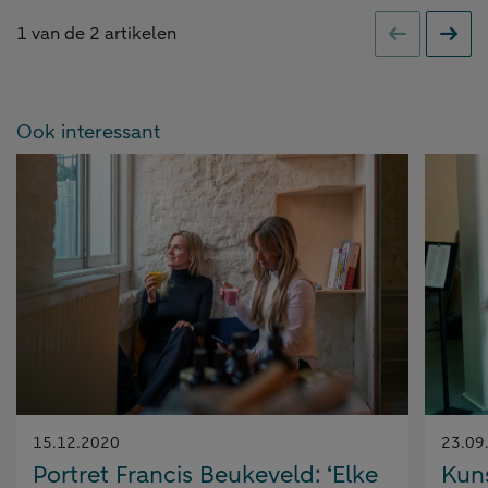
1
van de
2
artikelen
Vorige
Volge
Ook interessant
Gepubliceerd
Gepubl
15.12.2020
23.09
op:
op:
Portret Francis Beukeveld: ‘Elke
Kuns