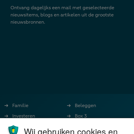
Ontvang dagelijks een mail met geselecteerde
nieuwsitems, blogs en artikelen uit de grootste
nieuwsbronnen.
Familie
Beleggen
Investeren
Box 3
Ondernemen
Bedrijfsoverdracht
Wij gebruiken cookies en