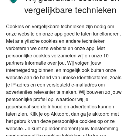
Stoppen met werken
Nalatenschap
vergelijkbare technieken
Wonen
Schenken
Cookies en vergelijkbare technieken zijn nodig om
Over Financial Focus
Duurzaam
onze website en onze app goed te laten functioneren.
Met analytische cookies en andere technieken
Vermogensplanning
Specialisten
verbeteren we onze website en onze app. Met
Tweede huis in
Financial Focus
persoonlijke cookies verzamelen wij en onze 10
buitenland
magazine
partners informatie over jou. Wij volgen jouw
DGA
internetgedrag binnen, en mogelijk ook buiten onze
The Exit Years
website aan de hand van unieke identificatoren, zoals
Erfenis
Contact
je IP-adres en een versleuteld e-mailadres om
advertenties relevanter te maken. Wij bouwen zo jouw
persoonlijke profiel op, waardoor wij je
Alles voor en over vermogenden.
gepersonaliseerde inhoud en advertenties kunnen
laten zien. Klik je op Akkoord, dan ga je akkoord met
het gebruik van deze persoonlijke cookies op onze
website. Je kunt op ieder moment jouw toestemming
Over ABN AMRO
Veiligheid
Privacy & Cookies
voor persoonlijke cookies intrekken of je keuze