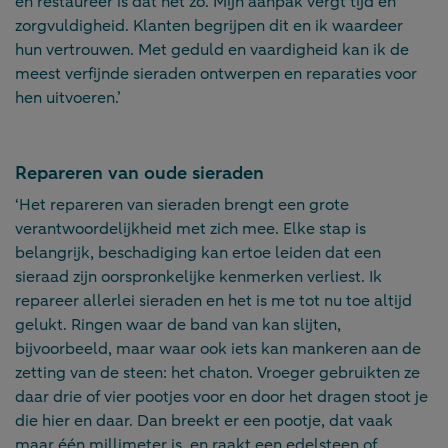
en restaureer is dat net zo. Mijn aanpak vergt tijd en
zorgvuldigheid. Klanten begrijpen dit en ik waardeer
hun vertrouwen. Met geduld en vaardigheid kan ik de
meest verfijnde sieraden ontwerpen en reparaties voor
hen uitvoeren.’
Repareren van oude sieraden
‘Het repareren van sieraden brengt een grote
verantwoordelijkheid met zich mee. Elke stap is
belangrijk, beschadiging kan ertoe leiden dat een
sieraad zijn oorspronkelijke kenmerken verliest. Ik
repareer allerlei sieraden en het is me tot nu toe altijd
gelukt. Ringen waar de band van kan slijten,
bijvoorbeeld, maar waar ook iets kan mankeren aan de
zetting van de steen: het chaton. Vroeger gebruikten ze
daar drie of vier pootjes voor en door het dragen stoot je
die hier en daar. Dan breekt er een pootje, dat vaak
maar één millimeter is, en raakt een edelsteen of