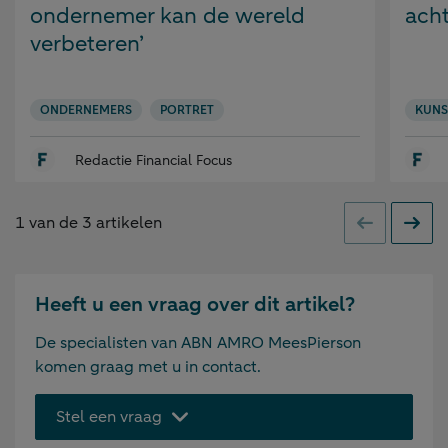
ondernemer kan de wereld
ach
verbeteren’
ONDERNEMERS
PORTRET
KUNS
Redactie Financial Focus
1
van de
3
artikelen
Vorige
Volge
Heeft u een vraag over dit artikel?
De specialisten van ABN AMRO MeesPierson
komen graag met u in contact.
Stel een vraag