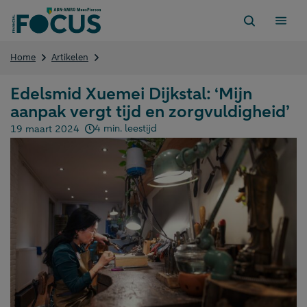
Direct
naar
content
Edelsmid
Home
Artikelen
Xuemei
Dijkstal:
Edelsmid Xuemei Dijkstal: ‘Mijn
‘Mijn
aanpak vergt tijd en zorgvuldigheid’
aanpak
vergt
4 min. leestijd
19 maart 2024
tijd
Gepubliceerd op:
en
zorgvuldigheid’