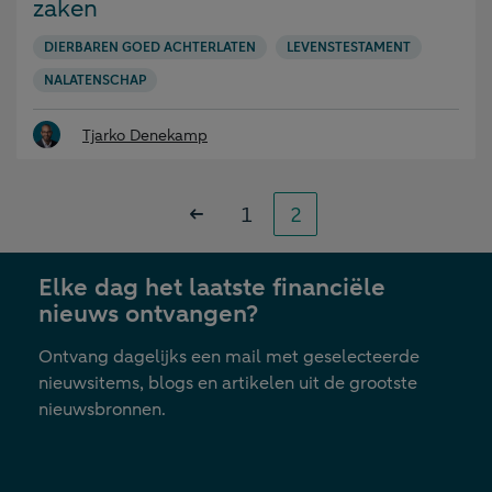
zaken
DIERBAREN GOED ACHTERLATEN
LEVENSTESTAMENT
NALATENSCHAP
Tjarko Denekamp
Paginering
Pagina
Pagina
«
1
2
Vorige
Elke dag het laatste financiële
nieuws ontvangen?
Ontvang dagelijks een mail met geselecteerde
nieuwsitems, blogs en artikelen uit de grootste
nieuwsbronnen.