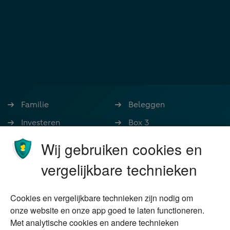
Familie
Beleggen
Investeren
Box 3
Ondernemen
Bedrijfsoverdracht
Wij gebruiken cookies en
Stoppen met werken
Nalatenschap
vergelijkbare technieken
Wonen
Schenken
Cookies en vergelijkbare technieken zijn nodig om
Over Financial Focus
Duurzaam
onze website en onze app goed te laten functioneren.
Met analytische cookies en andere technieken
Vermogensplanning
Specialisten