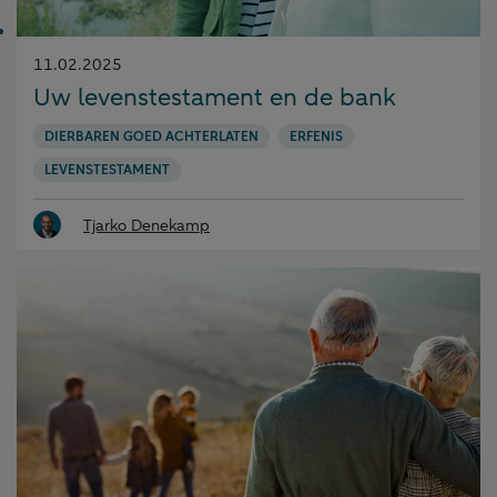
Gepubliceerd
11.02.2025
op:
Uw levenstestament en de bank
DIERBAREN GOED ACHTERLATEN
ERFENIS
LEVENSTESTAMENT
Tjarko Denekamp