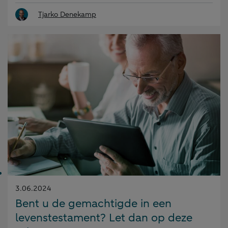
Tjarko Denekamp
Gepubliceerd
3.06.2024
op:
Bent u de gemachtigde in een
levenstestament? Let dan op deze