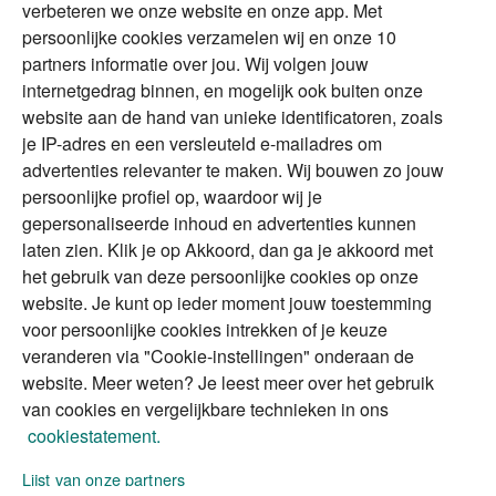
verbeteren we onze website en onze app. Met
Tweede huis in
Financial Focus
persoonlijke cookies verzamelen wij en onze 10
buitenland
magazine
partners informatie over jou. Wij volgen jouw
DGA
internetgedrag binnen, en mogelijk ook buiten onze
The Exit Years
website aan de hand van unieke identificatoren, zoals
Erfenis
Contact
je IP-adres en een versleuteld e-mailadres om
advertenties relevanter te maken. Wij bouwen zo jouw
persoonlijke profiel op, waardoor wij je
Alles voor en over vermogenden.
gepersonaliseerde inhoud en advertenties kunnen
laten zien. Klik je op Akkoord, dan ga je akkoord met
het gebruik van deze persoonlijke cookies op onze
website. Je kunt op ieder moment jouw toestemming
Over ABN AMRO
Veiligheid
Privacy & Cookies
voor persoonlijke cookies intrekken of je keuze
veranderen via "Cookie-instellingen" onderaan de
Toegankelijkheid
Disclaimer
RSS
website. Meer weten? Je leest meer over het gebruik
van cookies en vergelijkbare technieken in ons
cookiestatement.
Lijst van onze partners