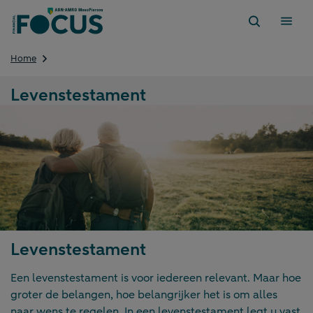
Direct
naar
content
Levenstestament
Home
Levenstestament
Levenstestament
Een levenstestament is voor iedereen relevant. Maar hoe
groter de belangen, hoe belangrijker het is om alles
naar wens te regelen. In een levenstestament legt u vast