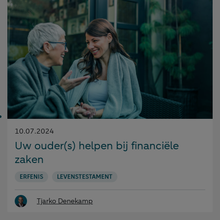
Gepubliceerd
10.07.2024
op:
Uw ouder(s) helpen bij financiële
zaken
ERFENIS
LEVENSTESTAMENT
Tjarko Denekamp