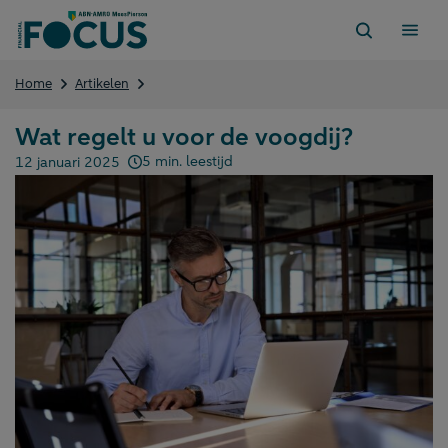
Direct
naar
content
Wat
Home
Artikelen
regelt
u
Wat regelt u voor de voogdij?
voor
de
5 min. leestijd
12 januari 2025
Gepubliceerd op:
voogdij?