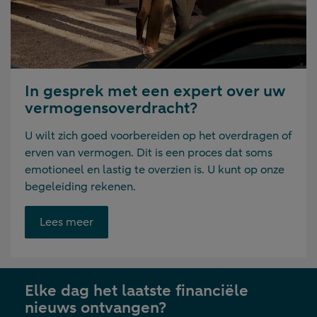
In gesprek met een expert over uw
vermogensoverdracht?
U wilt zich goed voorbereiden op het overdragen of
erven van vermogen. Dit is een proces dat soms
emotioneel en lastig te overzien is. U kunt op onze
begeleiding rekenen.
Opent
Lees meer
link
in
nieuwe
Elke dag het laatste financiële
tab
nieuws ontvangen?