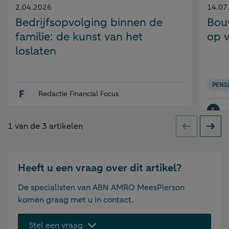
Gepubliceerd
Gepubl
2.04.2026
14.07
op:
op:
Bedrijfsopvolging binnen de
Bou
familie: de kunst van het
op v
loslaten
PENS
Redactie Financial Focus
1
van de
3
artikelen
Vorige
Volge
Heeft u een vraag over dit artikel?
De specialisten van ABN AMRO MeesPierson
komen graag met u in contact.
Stel een vraag