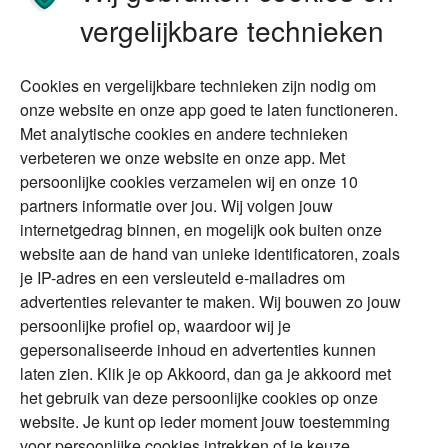
Stoppen met werken
Nalatenschap
vergelijkbare technieken
Wonen
Schenken
Cookies en vergelijkbare technieken zijn nodig om
Over Financial Focus
Duurzaam
onze website en onze app goed te laten functioneren.
Met analytische cookies en andere technieken
Vermogensplanning
Specialisten
verbeteren we onze website en onze app. Met
Tweede huis in
Financial Focus
persoonlijke cookies verzamelen wij en onze 10
buitenland
magazine
partners informatie over jou. Wij volgen jouw
DGA
internetgedrag binnen, en mogelijk ook buiten onze
The Exit Years
website aan de hand van unieke identificatoren, zoals
Erfenis
Contact
je IP-adres en een versleuteld e-mailadres om
advertenties relevanter te maken. Wij bouwen zo jouw
persoonlijke profiel op, waardoor wij je
Alles voor en over vermogenden.
gepersonaliseerde inhoud en advertenties kunnen
laten zien. Klik je op Akkoord, dan ga je akkoord met
het gebruik van deze persoonlijke cookies op onze
website. Je kunt op ieder moment jouw toestemming
Over ABN AMRO
Veiligheid
Privacy & Cookies
voor persoonlijke cookies intrekken of je keuze