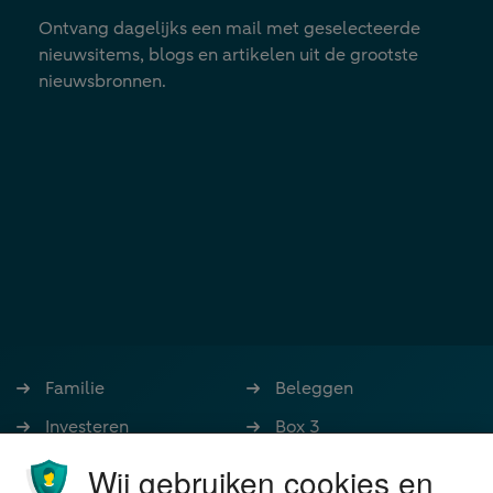
Ontvang dagelijks een mail met geselecteerde
nieuwsitems, blogs en artikelen uit de grootste
nieuwsbronnen.
Familie
Beleggen
Investeren
Box 3
Ondernemen
Bedrijfsoverdracht
Wij gebruiken cookies en