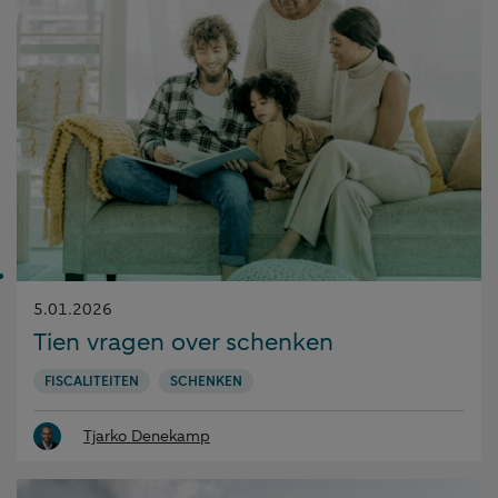
Gepubliceerd
5.01.2026
op:
Tien vragen over schenken
FISCALITEITEN
SCHENKEN
Tjarko Denekamp