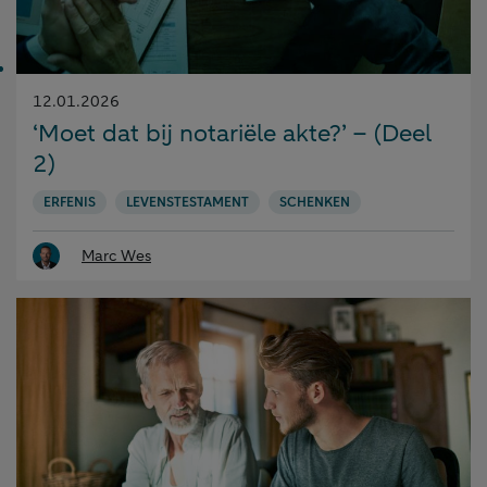
Gepubliceerd
12.01.2026
op:
‘Moet dat bij notariële akte?’ – (Deel
2)
ERFENIS
LEVENSTESTAMENT
SCHENKEN
Marc Wes