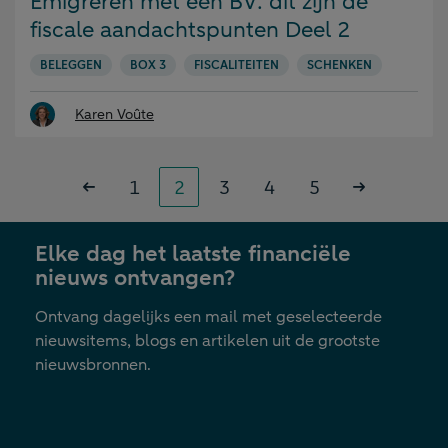
Emigreren met een BV: dit zijn de
fiscale aandachtspunten Deel 2
BELEGGEN
BOX 3
FISCALITEITEN
SCHENKEN
Karen Voûte
Paginering
Pagina
Pagina
Pagina
Pagina
Pagina
«
1
2
3
4
5
Volgende
Vorige
»
Elke dag het laatste financiële
nieuws ontvangen?
Ontvang dagelijks een mail met geselecteerde
nieuwsitems, blogs en artikelen uit de grootste
nieuwsbronnen.