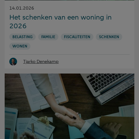
Gepubliceerd
14.01.2026
op:
Het schenken van een woning in
2026
BELASTING
FAMILIE
FISCALITEITEN
SCHENKEN
WONEN
Tjarko Denekamp