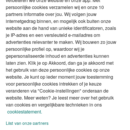
verbeteren we onze website en onze app. Met
Tweede huis in
Financial Focus
persoonlijke cookies verzamelen wij en onze 10
buitenland
magazine
partners informatie over jou. Wij volgen jouw
DGA
internetgedrag binnen, en mogelijk ook buiten onze
The Exit Years
website aan de hand van unieke identificatoren, zoals
Erfenis
Contact
je IP-adres en een versleuteld e-mailadres om
advertenties relevanter te maken. Wij bouwen zo jouw
persoonlijke profiel op, waardoor wij je
Alles voor en over vermogenden.
gepersonaliseerde inhoud en advertenties kunnen
laten zien. Klik je op Akkoord, dan ga je akkoord met
het gebruik van deze persoonlijke cookies op onze
website. Je kunt op ieder moment jouw toestemming
Over ABN AMRO
Veiligheid
Privacy & Cookies
voor persoonlijke cookies intrekken of je keuze
veranderen via "Cookie-instellingen" onderaan de
Toegankelijkheid
Disclaimer
RSS
website. Meer weten? Je leest meer over het gebruik
van cookies en vergelijkbare technieken in ons
cookiestatement.
Lijst van onze partners