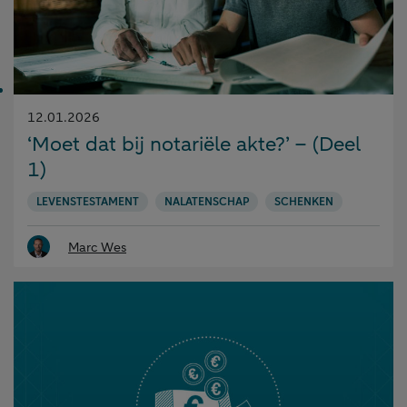
Gepubliceerd
12.01.2026
op:
‘Moet dat bij notariële akte?’ – (Deel
1)
LEVENSTESTAMENT
NALATENSCHAP
SCHENKEN
Marc Wes