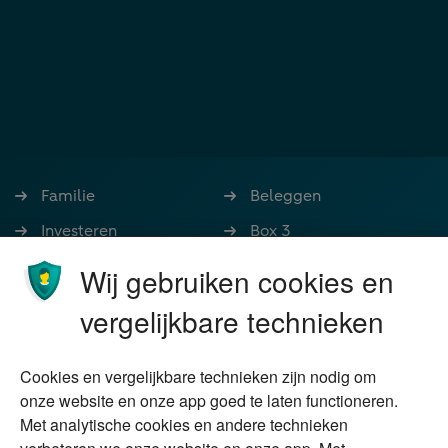
Familie
Beleggen
Investeren
Box 3
Ondernemen
Bedrijfsoverdracht
Wij gebruiken cookies en
Stoppen met werken
Nalatenschap
vergelijkbare technieken
Wonen
Schenken
Cookies en vergelijkbare technieken zijn nodig om
Over Financial Focus
Duurzaam
onze website en onze app goed te laten functioneren.
Met analytische cookies en andere technieken
Vermogensplanning
Specialisten