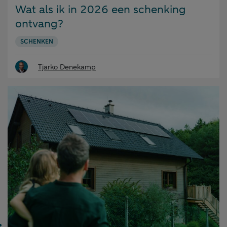
op:
Wat als ik in 2026 een schenking
ontvang?
SCHENKEN
Tjarko Denekamp