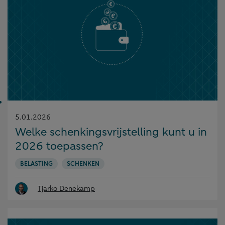
Gepubliceerd
5.01.2026
op:
Welke schenkingsvrijstelling kunt u in
2026 toepassen?
BELASTING
SCHENKEN
Tjarko Denekamp