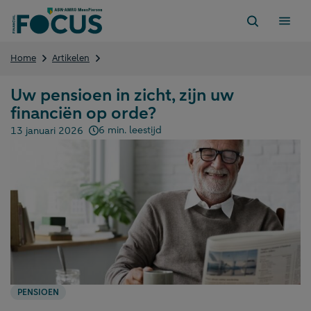
Direct
naar
content
Uw
Home
Artikelen
pensioen
in
Uw pensioen in zicht, zijn uw
zicht,
financiën op orde?
zijn
uw
6 min. leestijd
13 januari 2026
financiën
Gepubliceerd op:
op
orde?
PENSIOEN