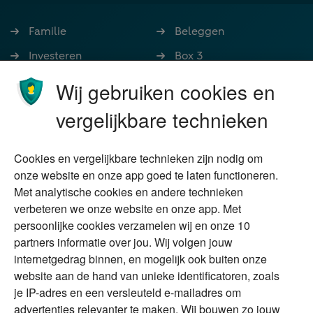
Familie
Beleggen
Investeren
Box 3
Ondernemen
Bedrijfsoverdracht
Wij gebruiken cookies en
Stoppen met werken
Nalatenschap
vergelijkbare technieken
Wonen
Schenken
Cookies en vergelijkbare technieken zijn nodig om
Over Financial Focus
Duurzaam
onze website en onze app goed te laten functioneren.
Met analytische cookies en andere technieken
Vermogensplanning
Specialisten
verbeteren we onze website en onze app. Met
Tweede huis in
Financial Focus
persoonlijke cookies verzamelen wij en onze 10
buitenland
magazine
partners informatie over jou. Wij volgen jouw
DGA
internetgedrag binnen, en mogelijk ook buiten onze
The Exit Years
website aan de hand van unieke identificatoren, zoals
Erfenis
Contact
je IP-adres en een versleuteld e-mailadres om
advertenties relevanter te maken. Wij bouwen zo jouw