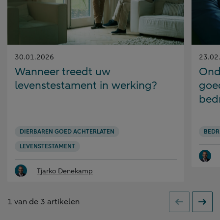
Gepubliceerd
Gepubl
30.01.2026
23.02
op:
op:
Wanneer treedt uw
Ond
levenstestament in werking?
goe
bedr
DIERBAREN GOED ACHTERLATEN
BEDR
LEVENSTESTAMENT
Tjarko Denekamp
1
van de
3
artikelen
Vorige
Volge