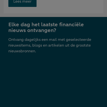
Opent
Lees meer
link
in
nieuwe
Elke dag het laatste financiële
tab
nieuws ontvangen?
Ontvang dagelijks een mail met geselecteerde
nieuwsitems, blogs en artikelen uit de grootste
nieuwsbronnen.