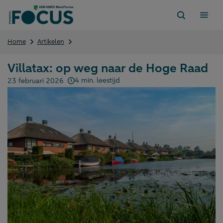
Direct
naar
content
Villatax:
Home
Artikelen
op
weg
Villatax: op weg naar de Hoge Raad
naar
de
4 min. leestijd
23 februari 2026
Gepubliceerd op:
Hoge
Raad