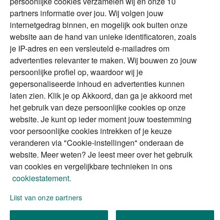
persoonlijke cookies verzamelen wij en onze 10
buitenland
magazine
partners informatie over jou. Wij volgen jouw
DGA
internetgedrag binnen, en mogelijk ook buiten onze
The Exit Years
website aan de hand van unieke identificatoren, zoals
Erfenis
Contact
je IP-adres en een versleuteld e-mailadres om
advertenties relevanter te maken. Wij bouwen zo jouw
persoonlijke profiel op, waardoor wij je
Alles voor en over vermogenden.
gepersonaliseerde inhoud en advertenties kunnen
laten zien. Klik je op Akkoord, dan ga je akkoord met
het gebruik van deze persoonlijke cookies op onze
website. Je kunt op ieder moment jouw toestemming
Over ABN AMRO
Veiligheid
Privacy & Cookies
voor persoonlijke cookies intrekken of je keuze
veranderen via "Cookie-instellingen" onderaan de
Toegankelijkheid
Disclaimer
RSS
website. Meer weten? Je leest meer over het gebruik
van cookies en vergelijkbare technieken in ons
cookiestatement.
Lijst van onze partners
We gebruiken de persoonlijke informatie die u