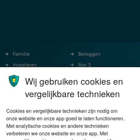
Familie
Beleggen
Investeren
Box 3
Ondernemen
Bedrijfsoverdracht
Wij gebruiken cookies en
Stoppen met werken
Nalatenschap
vergelijkbare technieken
Wonen
Schenken
Cookies en vergelijkbare technieken zijn nodig om
Over Financial Focus
Duurzaam
onze website en onze app goed te laten functioneren.
Met analytische cookies en andere technieken
Vermogensplanning
Specialisten
verbeteren we onze website en onze app. Met
Tweede huis in
Financial Focus