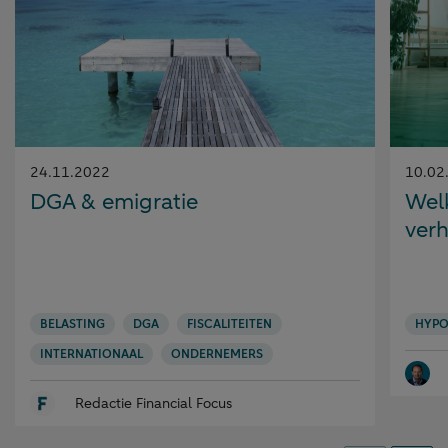
Gepubliceerd
Gepubl
24.11.2022
10.02
op:
op:
DGA & emigratie
Wel
ver
BELASTING
DGA
FISCALITEITEN
HYPO
INTERNATIONAAL
ONDERNEMERS
Redactie Financial Focus