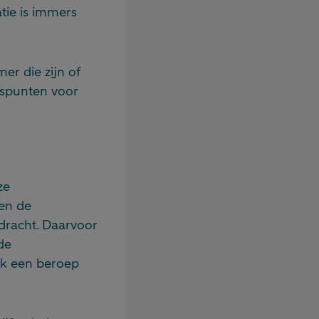
atie is immers
er die zijn of
tspunten voor
ze
en de
rdracht. Daarvoor
de
ijk een beroep