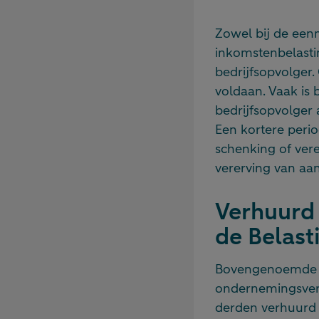
Zowel bij de een
inkomstenbelast
bedrijfsopvolger
voldaan. Vaak is 
bedrijfsopvolger
Een kortere period
schenking of vere
vererving van aa
Verhuurd 
de Belast
Bovengenoemde f
ondernemingsverm
derden verhuurd 