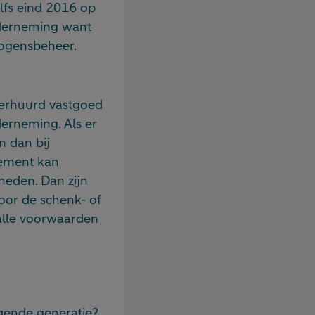
elfs eind 2016 op
nderneming want
ogensbeheer.
 verhuurd vastgoed
erneming. Als er
 dan bij
dement kan
heden. Dan zijn
voor de schenk- of
 alle voorwaarden
lgende generatie?