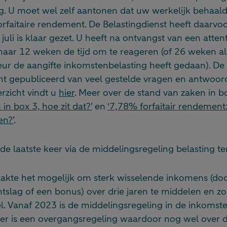
ng. U moet wel zelf aantonen dat uw werkelijk behaa
forfaitaire rendement. De Belastingdienst heeft daarvo
juli is klaar gezet. U heeft na ontvangst van een atten
 maar 12 weken de tijd om te reageren (of 26 weken a
eur de aangifte inkomstenbelasting heeft gedaan). De 
cht gepubliceerd van veel gestelde vragen en antwoor
erzicht vindt u
hier
. Meer over de stand van zaken in bo
 in box 3, hoe zit dat?’
en
‘7,78% forfaitair rendement
en?’
.
 de laatste keer via de middelingsregeling belasting t
akte het mogelijk om sterk wisselende inkomens (doo
ntslag of een bonus) over drie jaren te middelen en zo
l. Vanaf 2023 is de middelingsregeling in de inkomst
, er is een overgangsregeling waardoor nog wel over 