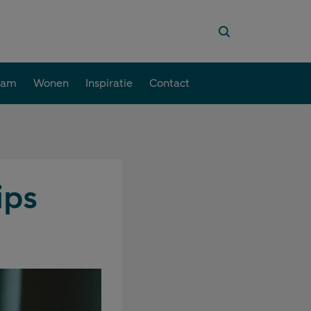
aam
Wonen
Inspiratie
Contact
ips