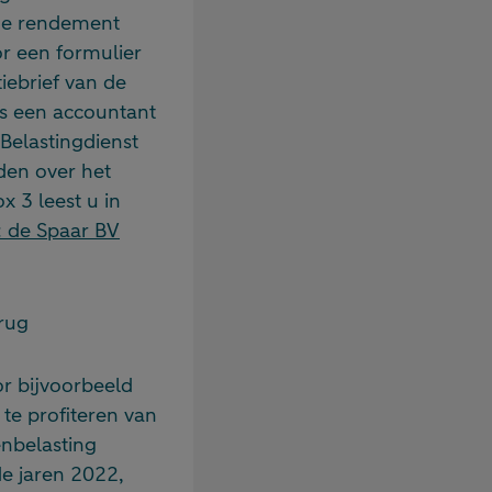
lde rendement
or een formulier
tiebrief van de
ls een accountant
Belastingdienst
den over het
x 3 leest u in
: de Spaar BV
erug
r bijvoorbeeld
 te profiteren van
enbelasting
de jaren 2022,