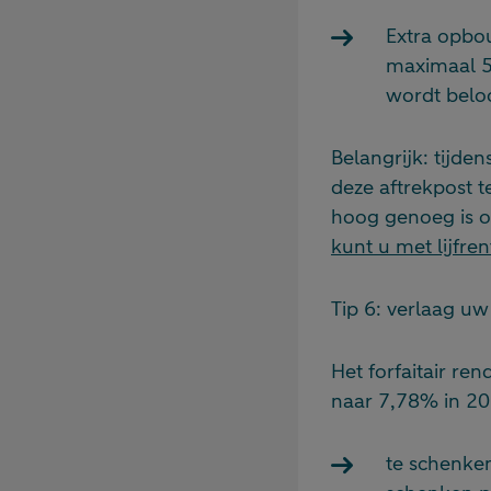
Extra opbou
maximaal 5
wordt bel
Belangrijk: tijde
deze aftrekpost 
hoog genoeg is om
kunt u met lijfr
Tip 6: verlaag u
Het forfaitair re
naar 7,78% in 2
te schenken