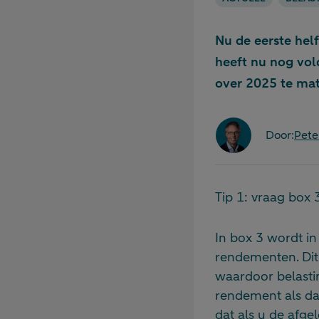
Nu de eerste helf
heeft nu nog vo
over 2025 te mat
Door:
Pete
Tip 1: vraag box 
In box 3 wordt in
rendementen. Dit
waardoor belasti
rendement als dat
dat als u de afge