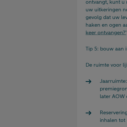
ontvangt, kunt u 
uw uitkeringen no
gevolg dat uw le
haken en ogen aan
keer ontvangen?’
Tip 5: bouw aan 
De ruimte voor l
Jaarruimte
premiegron
later AOW o
Reservering
inhalen to