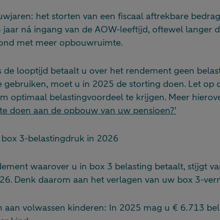
wjaren: het storten van een fiscaal aftrekbare bedra
 jaar ná ingang van de AOW-leeftijd, oftewel langer
oond met meer opbouwruimte.
ns de looptijd betaalt u over het rendement geen bela
te gebruiken, moet u in 2025 de storting doen. Let o
 optimaal belastingvoordeel te krijgen. Meer hierove
ente doen aan de opbouw van uw pensioen?’
w box 3-belastingdruk in 2026
ndement waarover u in box 3 belasting betaalt, stijgt v
026. Denk daarom aan het verlagen van uw box 3-ve
 aan volwassen kinderen: In 2025 mag u € 6.713 bela