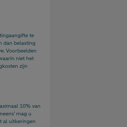
ingaangifte te
n dan belasting
ve. Voorbeelden
waarin niet het
rgkosten zijn
maximaal 10% van
 ineens’ mag u
 al uitkeringen