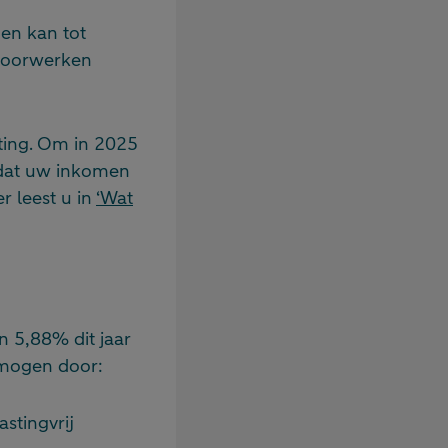
gen kan tot
 doorwerken
sting. Om in 2025
p dat uw inkomen
r leest u in
‘Wat
an 5,88% dit jaar
rmogen door:
stingvrij