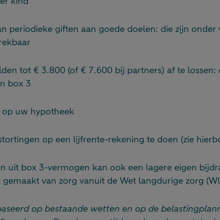
er kind
n periodieke giften aan goede doelen: die zijn onde
trekbaar
den tot € 3.800 (of € 7.600 bij partners) af te lossen: d
in box 3
en op uw hypotheek
stortingen op een lijfrente-rekening te doen (zie hierb
n uit box 3-vermogen kan ook een lagere eigen bijd
t gemaakt van zorg vanuit de Wet langdurige zorg (Wl
ebaseerd op bestaande wetten en op de belastingplan