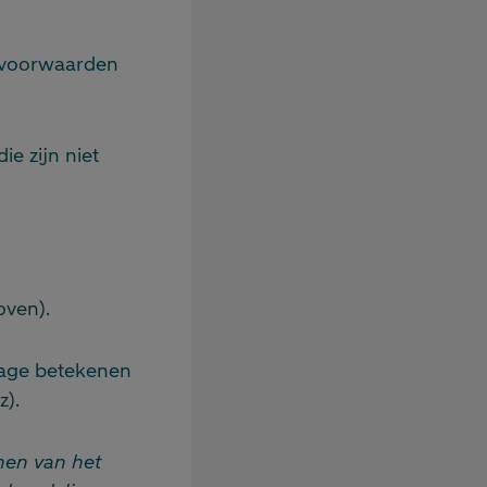
r voorwaarden
ie zijn niet
oven).
rage betekenen
z).
nen van het