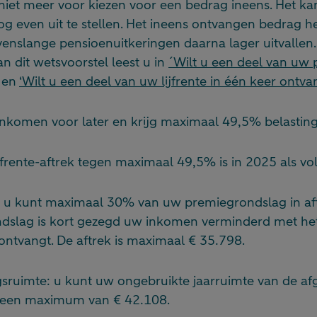
niet meer voor kiezen voor een bedrag ineens. Het ka
g even uit te stellen. Het ineens ontvangen bedrag he
venslange pensioenuitkeringen daarna lager uitvallen
 dit wetsvoorstel leest u in
´Wilt u een deel van uw 
en
‘Wilt u een deel van uw lijfrente in één keer ontva
inkomen voor later en krijg maximaal 49,5% belasting
ijfrente-aftrek tegen maximaal 49,5% is in 2025 als 
: u kunt maximaal 30% van uw premiegrondslag in af
dslag is kort gezegd uw inkomen verminderd met het
ntvangt. De aftrek is maximaal € 35.798.
sruimte: u kunt uw ongebruikte jaarruimte van de af
t een maximum van € 42.108.