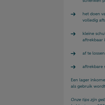
schenken p
het doen va
volledig af
kleine schul
aftrekbaar 
af te loss
aftrekbare 
Een lager inkome
als gebruik word
Onze tips zijn g