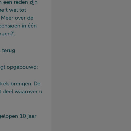
n een reden zijn
eft wel tot
. Meer over de
pensioen in één
ngen?’
.
 terug
volgt opgebouwd:
trek brengen. De
 deel waarover u
gelopen 10 jaar