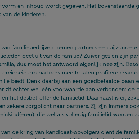
 vorm en inhoud wordt gegeven. Het bovenstaande g
s van de kinderen.
f van familiebedrijven nemen partners een bijzondere 
lieleden deel uit van de familie? Zuiver gezien zijn pa
milie, dus moet het antwoord eigenlijk nee zijn. Des
bereidheid om partners mee te laten profiteren van d
milie biedt. Denk daarbij aan een goedbetaalde baan 
aar zit echter wel één voorwaarde aan verbonden: de b
 en het desbetreffende familielid. Daarnaast is er, zeke
een zekere zorgplicht naar partners. Zij zijn immers oo
inkind(eren), die wel als volledig familielid worden 
n van de kring van kandidaat-opvolgers dient de familie