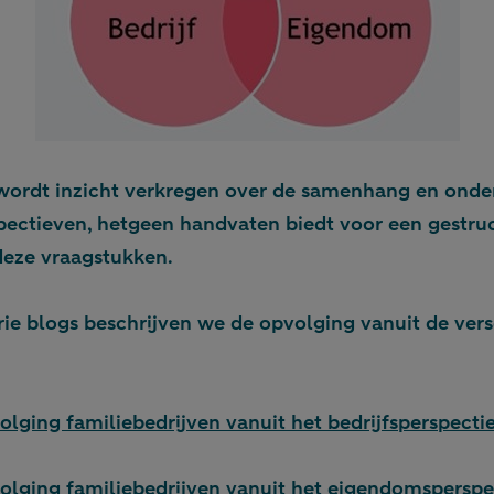
ordt inzicht verkregen over de samenhang en onderl
pectieven, hetgeen handvaten biedt voor een gestru
deze vraagstukken.
rie blogs beschrijven we de opvolging vanuit de ver
olging familiebedrijven vanuit het bedrijfsperspecti
volging familiebedrijven vanuit het eigendomsperspe