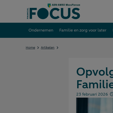
Direct
naar
content
Ondernemen
Familie en zorg voor later
Opvolging
Home
Artikelen
in
het
familiebedrijf
-
Opvolgi
Familie
Famili
23 februari 2026
Gepubliceerd op: