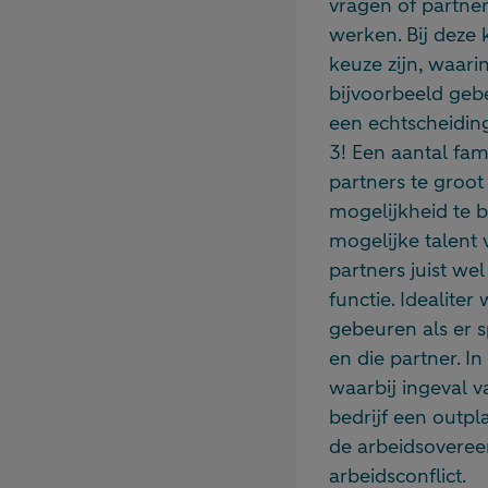
vragen of partner
werken. Bij deze
keuze zijn, waar
bijvoorbeeld geb
een echtscheiding
3! Een aantal fami
partners te groot 
mogelijkheid te b
mogelijke talent 
partners juist wel
functie. Idealite
gebeuren als er s
en die partner. I
waarbij ingeval v
bedrijf een outpl
de arbeidsoveree
arbeidsconflict.