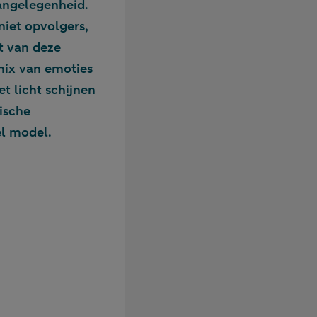
angelegenheid.
iet opvolgers,
t van deze
mix van emoties
et licht schijnen
ische
el model.