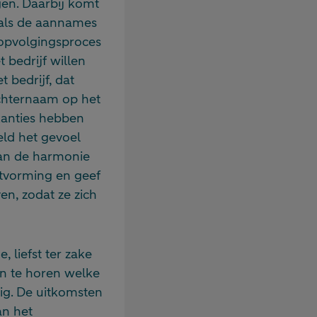
gen. Daarbij komt
 als de aannames
 opvolgingsproces
t bedrijf willen
 bedrijf, dat
achternaam op het
akanties hebben
eld het gevoel
aan de harmonie
itvorming en geef
en, zodat ze zich
 liefst ter zake
en te horen welke
ig. De uitkomsten
an het