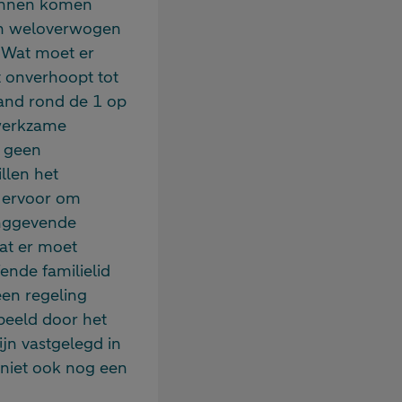
 kunnen komen
een weloverwogen
 Wat moet er
t onverhoopt tot
rland rond de 1 op
f werkzame
s geen
llen het
n ervoor om
dinggevende
wat er moet
ende familielid
een regeling
rbeeld door het
ijn vastgelegd in
 niet ook nog een