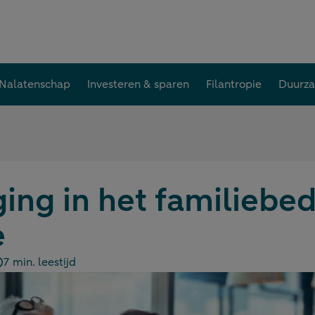
Nalatenschap
Investeren & sparen
Filantropie
Duurz
ng in het familiebedr
e
7 min. leestijd