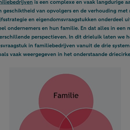
iliebedrijven
is een complexe en vaak langdurige a
n geschiktheid van opvolgers en de verhouding met n
fsstrategie en eigendomsvraagstukken onderdeel ui
eel ondernemers en hun familie. En dat alles in een 
verschillende perspectieven. In dit drieluik laten we h
svraagstuk in familiebedrijven vanuit de drie system
oals vaak weergegeven in het onderstaande driecirk