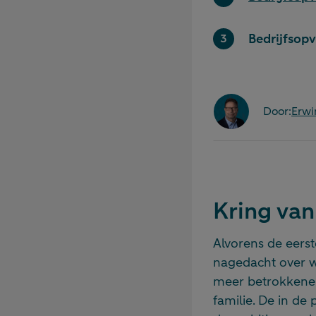
Bedrijfsopv
Door:
Erwi
Kring va
Alvorens de eerst
nagedacht over w
meer betrokkenen
familie. De in de