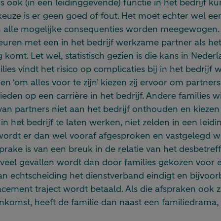
s ook (in een leidinggevende) functie in het bedrijf
 keuze is er geen goed of fout. Het moet echter wel 
in alle mogelijke consequenties worden meegewogen.
euren met een in het bedrijf werkzame partner als he
 komt. Let wel, statistisch gezien is die kans in Nede
lies vindt het risico op complicaties bij in het bedrij
en ‘om alles voor te zijn’ kiezen zij ervoor om partner
ieden op een carrière in het bedrijf. Andere families wi
van partners niet aan het bedrijf onthouden en kieze
 in het bedrijf te laten werken, niet zelden in een lei
r wordt er dan wel vooraf afgesproken en vastgelegd 
prake is van een breuk in de relatie van het desbetreff
n veel gevallen wordt dan door families gekozen voor 
an echtscheiding het dienstverband eindigt en bijvoo
acement traject wordt betaald. Als die afspraken ook z
nkomst, heeft de familie dan naast een familiedrama,