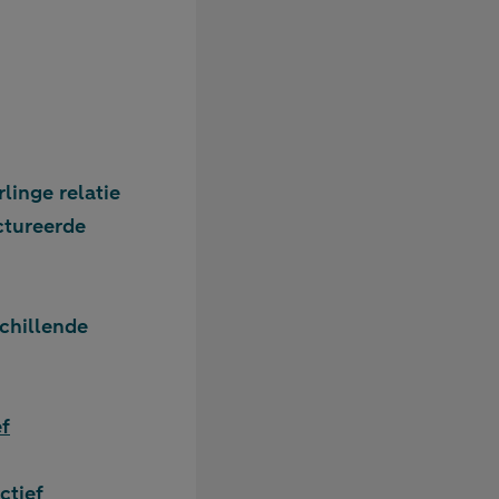
inge relatie
ctureerde
schillende
ef
ctief