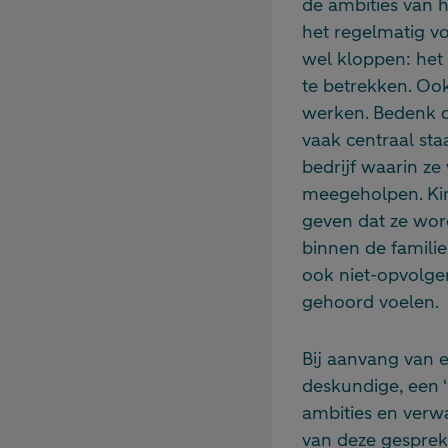
de ambities van h
het regelmatig v
wel kloppen: het 
te betrekken. Ook 
werken. Bedenk da
vaak centraal sta
bedrijf waarin ze
meegeholpen. Kin
geven dat ze word
binnen de familie
ook niet-opvolger
gehoord voelen.
Bij aanvang van e
deskundige, een 
ambities en verw
van deze gesprek