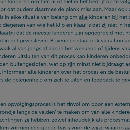
un kinderen om hen al of niet in het bedrijf op te vol
oor dat ouders daarmee de plank misslaan. Maar ook
is in elke situatie van belang om
alle
kinderen bij het
diegenen van wie het klip en klaar is dat zij niet in he
arbij dat de meeste kinderen zijn opgegroeid met het
at in het gezinsleven. Bovendien staat ook vaak hun 
 vaak al van jongs af aan in het weekend of tijdens v
deren uitsluiten van dit proces kan kinderen onbedo
en buitengesloten, wat op zijn minst niet bijdraagt 
. Informeer alle kinderen over het proces en de beslu
s de gelegenheid om zich te uiten en feedback te gev
en opvolgingsproces is het zinvol om door een externe,
‘rondje langs de velden’ te maken om van alle kinder
achtingen zij hebben, zowel inhoudelijk als procesmat
ken vormen een goede basis voor de wijze waarop a