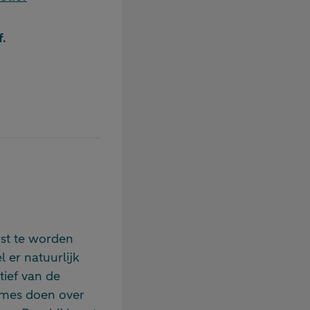
f.
rst te worden
 er natuurlijk
tief van de
names doen over